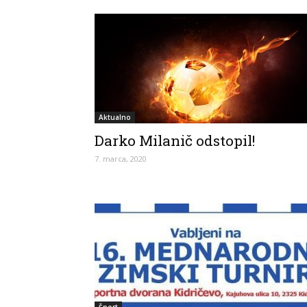
Aktualno
Darko Milanič odstopil!
7. marca, 2020