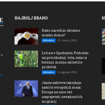
NAJBOLJ BRANO
N
Kako naredim obrazno
masko doma?
25. marca, 2020
Aktualno
Letina v Spodnjem Podravju
 v
na preizkušnji: toča, suša in
bolezni močno oklestile
pridelek
3. avgusta, 2026
Aktualno
si
Janša zahteva takojšnjo
zaščito evropskih meja:
Evropa ne sme več
nagrajevati nezakonitih
migracij