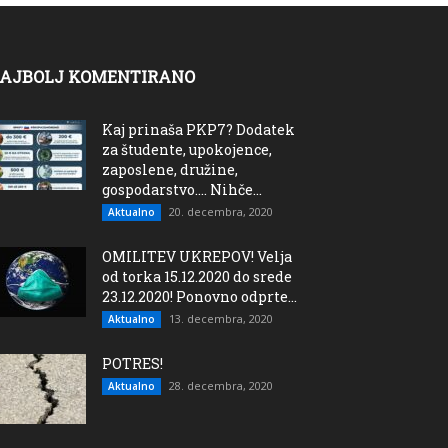
AJBOLJ KOMENTIRANO
Kaj prinaša PKP7? Dodatek
za študente, upokojence,
zaposlene, družine,
gospodarstvo…. Nihče...
20. decembra, 2020
Aktualno
OMILITEV UKREPOV! Velja
od torka 15.12.2020 do srede
23.12.2020! Ponovno odprte...
13. decembra, 2020
Aktualno
POTRES!
28. decembra, 2020
Aktualno