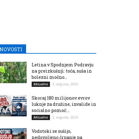
NOVOSTI
Letina v Spodnjem Podravju
na preizkušnji: toča, suša in
bolezni močno...
3. avgusta, 2026
Aktualno
Skoraj 180 milijonov evrov
luknje za družine, invalide in
socialno pomoč:...
2. avgusta, 2026
Aktualno
Vodotoki se sušijo,
nedovoljeno črpanje pa