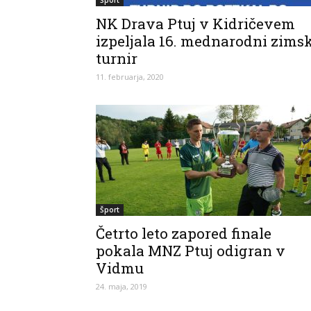
Šport
NK Drava Ptuj v Kidričevem
izpeljala 16. mednarodni zims
turnir
11. februarja, 2020
Šport
Četrto leto zapored finale
pokala MNZ Ptuj odigran v
Vidmu
24. maja, 2019