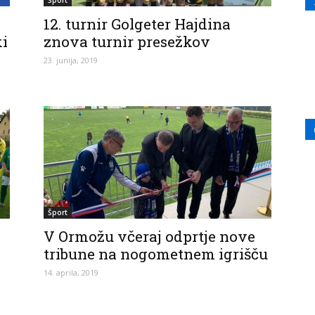
Šport
12. turnir Golgeter Hajdina
ki
znova turnir presežkov
23. junija, 2019
Šport
V Ormožu včeraj odprtje nove
tribune na nogometnem igrišču
14. aprila, 2019