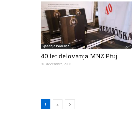
Spodnje Podravje
40 let delovanja MNZ Ptuj
30. decembra, 2018
1
2