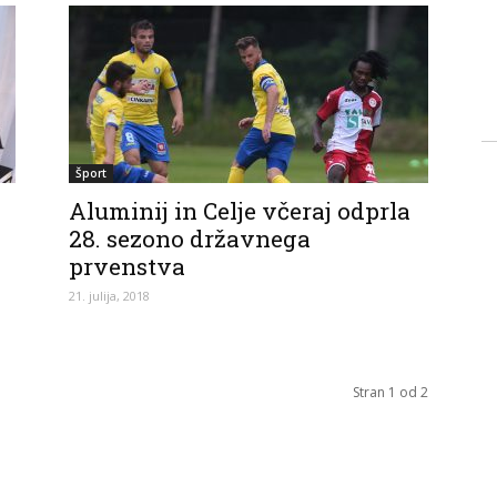
Šport
Aluminij in Celje včeraj odprla
28. sezono državnega
prvenstva
21. julija, 2018
Stran 1 od 2