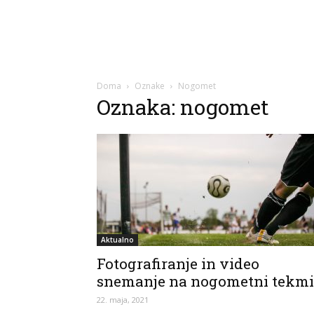
Doma
Oznake
Nogomet
Oznaka: nogomet
Aktualno
Fotografiranje in video
snemanje na nogometni tekmi
22. maja, 2021