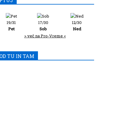
PTUJ
19/31
17/30
12/30
Pet
Sob
Ned
> več na Pro-Vreme <
OD TU IN TAM