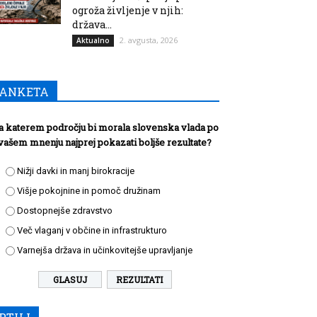
ogroža življenje v njih:
država...
2. avgusta, 2026
Aktualno
ANKETA
a katerem področju bi morala slovenska vlada po
vašem mnenju najprej pokazati boljše rezultate?
Nižji davki in manj birokracije
Višje pokojnine in pomoč družinam
Dostopnejše zdravstvo
Več vlaganj v občine in infrastrukturo
Varnejša država in učinkovitejše upravljanje
REZULTATI