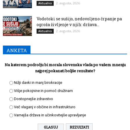
2. avgusta, 2026
Aktualno
Vodotoki se sušijo, nedovoljeno črpanje pa
ogroža življenje v njih: država...
2. avgusta, 2026
Aktualno
ANKETA
Na katerem področju bi morala slovenska vlada po vašem mnenju
najprej pokazati boljše rezultate?
Nižji davki in manj birokracije
Višje pokojnine in pomoč družinam
Dostopnejše zdravstvo
Več vlaganj v občine in infrastrukturo
Varnejša država in učinkovitejše upravljanje
REZULTATI