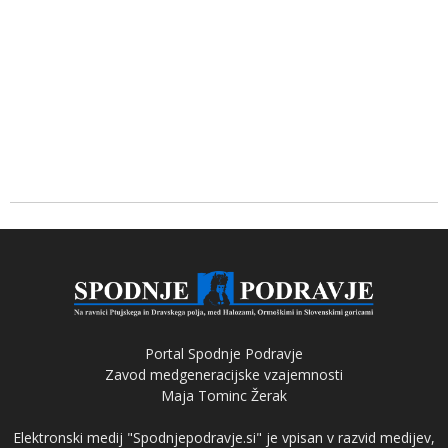
Portal Spodnje Podravje
Zavod medgeneracijske vzajemnosti
Maja Tominc Žerak
Elektronski medij "Spodnjepodravje.si" je vpisan v razvid medijev,