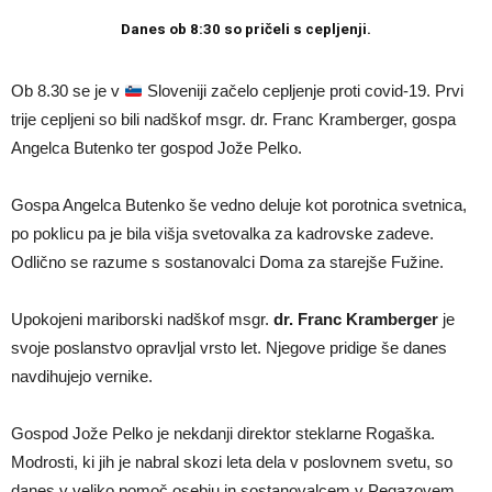
Danes ob 8:30 so pričeli s cepljenji.
Ob 8.30 se je v
Sloveniji začelo cepljenje proti covid-19. Prvi
trije cepljeni so bili nadškof msgr. dr. Franc Kramberger, gospa
Angelca Butenko ter gospod Jože Pelko.
Gospa Angelca Butenko še vedno deluje kot porotnica svetnica,
po poklicu pa je bila višja svetovalka za kadrovske zadeve.
Odlično se razume s sostanovalci Doma za starejše Fužine.
Upokojeni mariborski nadškof msgr.
dr. Franc Kramberger
je
svoje poslanstvo opravljal vrsto let. Njegove pridige še danes
navdihujejo vernike.
Gospod Jože Pelko je nekdanji direktor steklarne Rogaška.
Modrosti, ki jih je nabral skozi leta dela v poslovnem svetu, so
danes v veliko pomoč osebju in sostanovalcem v Pegazovem