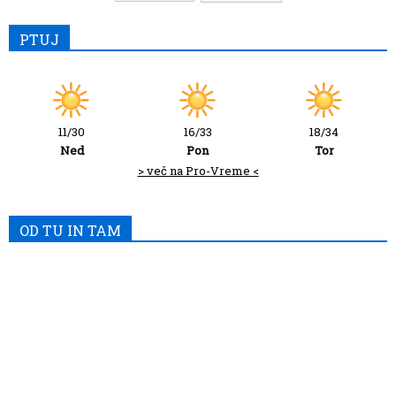
PTUJ
11/30
16/33
18/34
Ned
Pon
Tor
> več na Pro-Vreme <
OD TU IN TAM