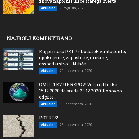
znova napolnil ulice starega mesta
2. avgusta, 2026
Aktualno
NAJBOLJ KOMENTIRANO
Kaj prinaša PKP7? Dodatek za študente,
upokojence, zaposlene, družine,
gospodarstvo…. Nihče...
20. decembra, 2020
Aktualno
OMILITEV UKREPOV! Velja od torka
15.12.2020 do srede 23.12.2020! Ponovno
odprte...
13. decembra, 2020
Aktualno
POTRES!
28. decembra, 2020
Aktualno