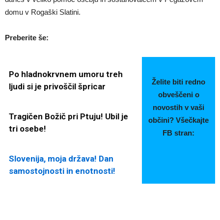
domu v Rogaški Slatini.
Preberite še:
Po hladnokrvnem umoru treh
Želite biti redno
ljudi si je privoščil špricar
obveščeni o
novostih v vaši
Tragičen Božič pri Ptuju! Ubil je
občini? Všečkajte
tri osebe!
FB stran:
Slovenija, moja država! Dan
samostojnosti in enotnosti!