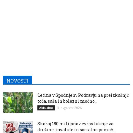
NOVOSTI
Letina v Spodnjem Podravju na preizkušnji:
toča, suša in bolezni močno...
3. avgusta, 2026
Aktualno
Skoraj 180 milijonov evrov luknje za
družine, invalide in socialno pomoč:...