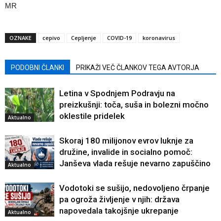
MR
OZNAKE
cepivo
Cepljenje
COVID-19
koronavirus
PODOBNI ČLANKI
PRIKAŽI VEČ ČLANKOV TEGA AVTORJA
Letina v Spodnjem Podravju na
preizkušnji: toča, suša in bolezni močno
oklestile pridelek
Aktualno
Skoraj 180 milijonov evrov luknje za
družine, invalide in socialno pomoč:
Janševa vlada rešuje nevarno zapuščino
Aktualno
Vodotoki se sušijo, nedovoljeno črpanje
pa ogroža življenje v njih: država
napovedala takojšnje ukrepanje
Aktualno