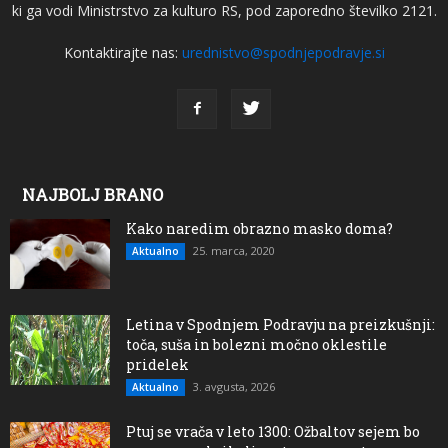
ki ga vodi Ministrstvo za kulturo RS, pod zaporedno številko 2121.
Kontaktirajte nas:
urednistvo@spodnjepodravje.si
NAJBOLJ BRANO
Kako naredim obrazno masko doma?
25. marca, 2020
Aktualno
Letina v Spodnjem Podravju na preizkušnji:
toča, suša in bolezni močno oklestile
pridelek
3. avgusta, 2026
Aktualno
Ptuj se vrača v leto 1300: Ožbaltov sejem bo