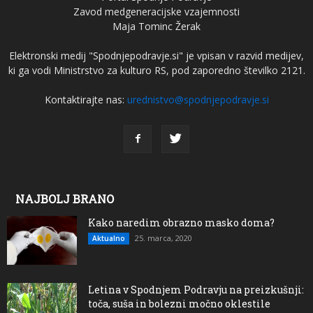
Zavod medgeneracijske vzajemnosti
Maja Tominc Žerak
Elektronski medij "Spodnjepodravje.si" je vpisan v razvid medijev,
ki ga vodi Ministrstvo za kulturo RS, pod zaporedno številko 2121.
Kontaktirajte nas:
urednistvo@spodnjepodravje.si
NAJBOLJ BRANO
Kako naredim obrazno masko doma?
25. marca, 2020
Aktualno
Letina v Spodnjem Podravju na preizkušnji:
toča, suša in bolezni močno oklestile