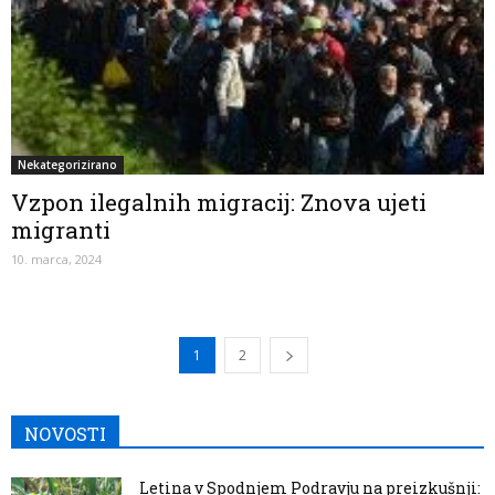
Nekategorizirano
Vzpon ilegalnih migracij: Znova ujeti
migranti
10. marca, 2024
1
2
NOVOSTI
Letina v Spodnjem Podravju na preizkušnji: