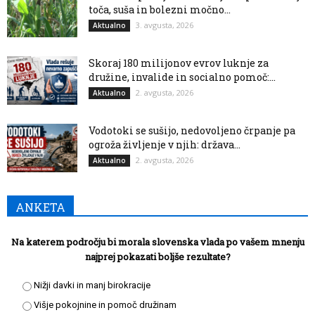
toča, suša in bolezni močno...
3. avgusta, 2026
Aktualno
Skoraj 180 milijonov evrov luknje za
družine, invalide in socialno pomoč:...
2. avgusta, 2026
Aktualno
Vodotoki se sušijo, nedovoljeno črpanje pa
ogroža življenje v njih: država...
2. avgusta, 2026
Aktualno
ANKETA
Na katerem področju bi morala slovenska vlada po vašem mnenju
najprej pokazati boljše rezultate?
Nižji davki in manj birokracije
Višje pokojnine in pomoč družinam