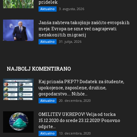
pridelek
3. avgusta, 2026
Aktualno
Janša zahteva takojšnjo zaščito evropskih
meja: Evropa ne sme več nagrajevati
nezakonitih migracij
31. julija, 2026
Aktualno
NAJBOLJ KOMENTIRANO
Kaj prinaša PKP7? Dodatek za študente,
upokojence, zaposlene, družine,
gospodarstvo…. Nihče...
20. decembra, 2020
Aktualno
OMILITEV UKREPOV! Velja od torka
15.12.2020 do srede 23.12.2020! Ponovno
odprte...
13. decembra, 2020
Aktualno