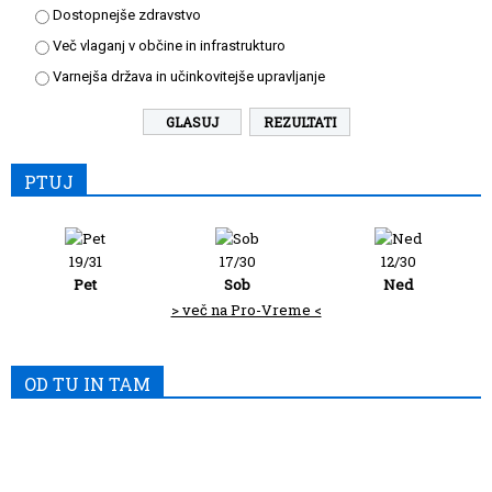
Dostopnejše zdravstvo
Več vlaganj v občine in infrastrukturo
Varnejša država in učinkovitejše upravljanje
REZULTATI
PTUJ
19/31
17/30
12/30
Pet
Sob
Ned
> več na Pro-Vreme <
OD TU IN TAM