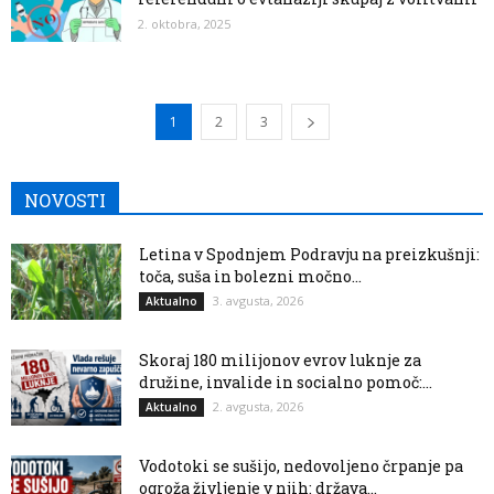
2. oktobra, 2025
1
2
3
NOVOSTI
Letina v Spodnjem Podravju na preizkušnji:
toča, suša in bolezni močno...
3. avgusta, 2026
Aktualno
Skoraj 180 milijonov evrov luknje za
družine, invalide in socialno pomoč:...
2. avgusta, 2026
Aktualno
Vodotoki se sušijo, nedovoljeno črpanje pa
ogroža življenje v njih: država...