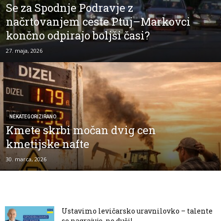
Se za Spodnje Podravje z
načrtovanjem ceste Ptuj–Markovci
končno odpirajo boljši časi?
27. maja, 2026
NEKATEGORIZIRANO
Kmete skrbi močan dvig cen
kmetijske nafte
30. marca, 2026
Ustavimo levičarsko uravnilovko – talente
se nagrajuje, ne duši!