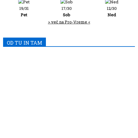
19/31
17/30
12/30
Pet
Sob
Ned
> več na Pro-Vreme <
OD TU IN TAM