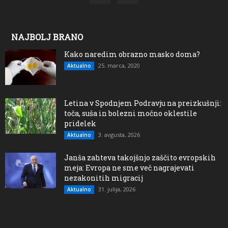
NAJBOLJ BRANO
Kako naredim obrazno masko doma?
25. marca, 2020
Aktualno
Letina v Spodnjem Podravju na preizkušnji:
toča, suša in bolezni močno oklestile
pridelek
3. avgusta, 2026
Aktualno
Janša zahteva takojšnjo zaščito evropskih
meja: Evropa ne sme več nagrajevati
nezakonitih migracij
31. julija, 2026
Aktualno