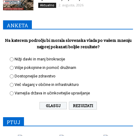
2. avgusta, 2026
Aktualno
ANKETA
Na katerem področju bi morala slovenska vlada po vašem mnenju
najprej pokazati boljše rezultate?
Nižji davki in manj birokracije
Višje pokojnine in pomoč družinam
Dostopnejše zdravstvo
Več vlaganj v občine in infrastrukturo
Varnejša država in učinkovitejše upravljanje
REZULTATI
PTUJ