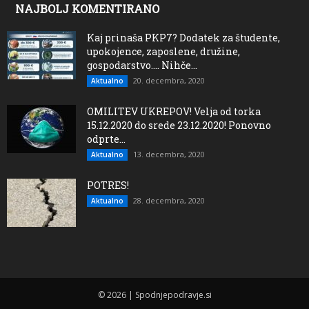
NAJBOLJ KOMENTIRANO
Kaj prinaša PKP7? Dodatek za študente,
upokojence, zaposlene, družine,
gospodarstvo…. Nihče...
20. decembra, 2020
Aktualno
OMILITEV UKREPOV! Velja od torka
15.12.2020 do srede 23.12.2020! Ponovno
odprte...
13. decembra, 2020
Aktualno
POTRES!
28. decembra, 2020
Aktualno
© 2026 | Spodnjepodravje.si