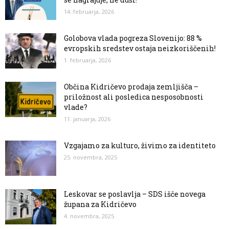
14. februarja, 2026
Golobova vlada pogreza Slovenijo: 88 %
evropskih sredstev ostaja neizkoriščenih!
1. februarja, 2026
Občina Kidričevo prodaja zemljišča –
priložnost ali posledica nesposobnosti
vlade?
11. januarja, 2026
Vzgajamo za kulturo, živimo za identiteto
25. novembra, 2025
Leskovar se poslavlja – SDS išče novega
župana za Kidričevo
4. novembra, 2025