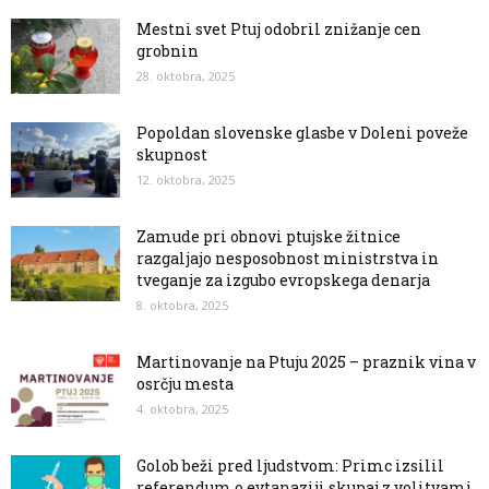
Mestni svet Ptuj odobril znižanje cen
grobnin
28. oktobra, 2025
Popoldan slovenske glasbe v Doleni poveže
skupnost
12. oktobra, 2025
Zamude pri obnovi ptujske žitnice
razgaljajo nesposobnost ministrstva in
tveganje za izgubo evropskega denarja
8. oktobra, 2025
Martinovanje na Ptuju 2025 – praznik vina v
osrčju mesta
4. oktobra, 2025
Golob beži pred ljudstvom: Primc izsilil
referendum o evtanaziji skupaj z volitvami