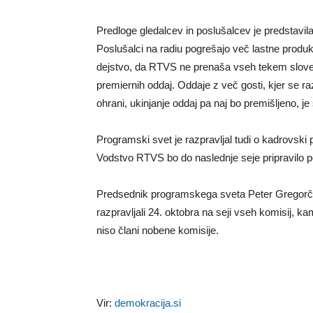
Predloge gledalcev in poslušalcev je predstavila
Poslušalci na radiu pogrešajo več lastne produkc
dejstvo, da RTVS ne prenaša vseh tekem slovens
premiernih oddaj. Oddaje z več gosti, kjer se raz
ohrani, ukinjanje oddaj pa naj bo premišljeno, je
Programski svet je razpravljal tudi o kadrovski 
Vodstvo RTVS bo do naslednje seje pripravilo p
Predsednik programskega sveta Peter Gregorčič
razpravljali 24. oktobra na seji vseh komisij, k
niso člani nobene komisije.
Vir:
demokracija.si