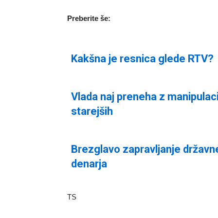
Preberite še:
Kakšna je resnica glede RTV?
Vlada naj preneha z manipulac
starejših
Brezglavo zapravljanje držav
denarja
TS