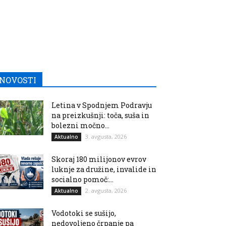
NOVOSTI
Letina v Spodnjem Podravju
na preizkušnji: toča, suša in
bolezni močno...
3. avgusta, 2026
Aktualno
Skoraj 180 milijonov evrov
luknje za družine, invalide in
socialno pomoč:...
2. avgusta, 2026
Aktualno
Vodotoki se sušijo,
nedovoljeno črpanje pa