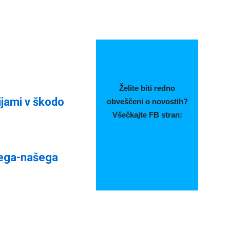
Želite biti redno
ijami v škodo
obveščeni o novostih?
Všečkajte FB stran:
nega-našega