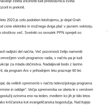
vanje želela izkoristiti tudi predstavnica sveta
zoril in prekinil.
eto 2023 je zelo podoben letošnjemu, je dejal Grah
od cene elektrike in možnega dviga plač v javnem sektorju.
to stroškov več. Svetniki so osnutek PPN sprejeli so
avil radijski del načrta. Več pozornosti želijo nameniti
 omrežjem vseh programov radia, v načrtu pa je tudi
kcije za mlada občinstva. Nadaljevali bodo z lastno
il, da program Ars v prihodnjem letu praznuje 60 let.
ejal, da velikih sprememb v načrtu televizijskega programa
ermine in oddaje”
. Večja sprememba se obeta le v verskem
goslužij oziroma eno na teden, medtem ko jih je bilo letos
ako krščanska kot evangeličanska bogoslužja. Načrtujejo