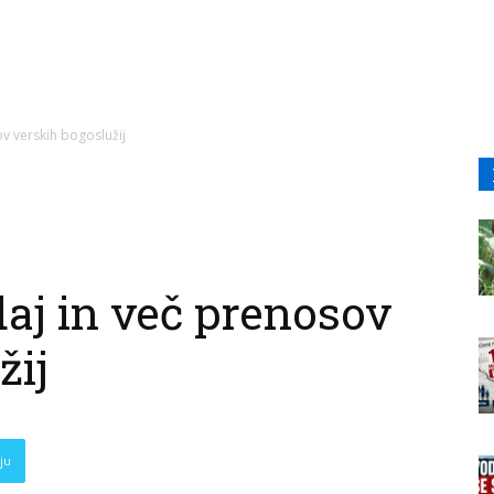
v verskih bogoslužij
aj in več prenosov
žij
ju