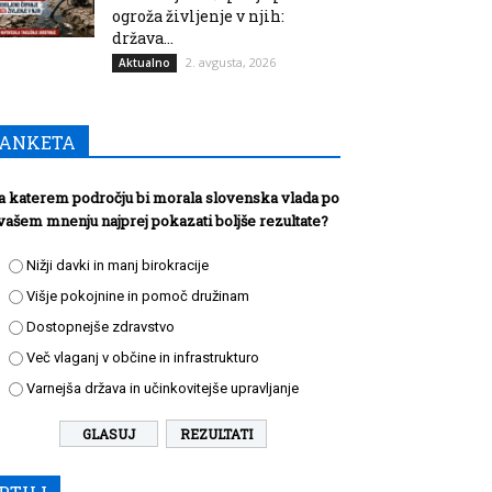
ogroža življenje v njih:
država...
2. avgusta, 2026
Aktualno
ANKETA
a katerem področju bi morala slovenska vlada po
vašem mnenju najprej pokazati boljše rezultate?
Nižji davki in manj birokracije
Višje pokojnine in pomoč družinam
Dostopnejše zdravstvo
Več vlaganj v občine in infrastrukturo
Varnejša država in učinkovitejše upravljanje
REZULTATI