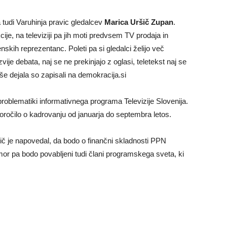
 tudi Varuhinja pravic gledalcev
Marica Uršič Zupan
.
ije, na televiziji pa jih moti predvsem TV prodaja in
kih reprezentanc. Poleti pa si gledalci želijo več
vije debata, naj se ne prekinjajo z oglasi, teletekst naj se
 še dejala so zapisali na demokracija.si
problematiki informativnega programa Televizije Slovenija.
oročilo o kadrovanju od januarja do septembra letos.
 je napovedal, da bodo o finančni skladnosti PPN
amor pa bodo povabljeni tudi člani programskega sveta, ki