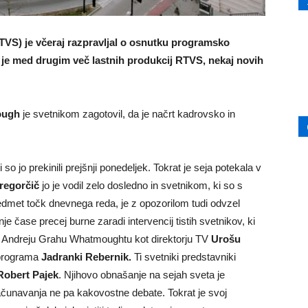
RTVS) je včeraj razpravljal o osnutku programsko
u je med drugim več lastnih produkcij RTVS, nekaj novih
ough
je svetnikom zagotovil, da je načrt kadrovsko in
so jo prekinili prejšnji ponedeljek. Tokrat je seja potekala v
regorčič
jo je vodil zelo dosledno in svetnikom, ki so s
predmet točk dnevnega reda, je z opozorilom tudi odvzel
 čase precej burne zaradi intervencij tistih svetnikov, ki
S
Andreju Grahu Whatmoughtu
kot direktorju TV
Urošu
 programa
Jadranki Rebernik.
Ti svetniki
predstavniki
obert Pajek
.
Njihovo obnašanje na sejah sveta je
bračunavanja ne pa kakovostne debate. Tokrat je svoj