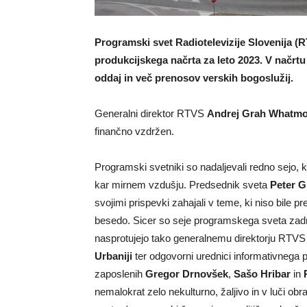
Programski svet Radiotelevizije Slovenija (
produkcijskega načrta za leto 2023. V načrt
oddaj in več prenosov verskih bogoslužij.
Generalni direktor RTVS
Andrej Grah Whatm
finančno vzdržen.
Programski svetniki so nadaljevali redno sejo, ki 
kar mirnem vzdušju. Predsednik sveta
Peter G
svojimi prispevki zahajali v teme, ki niso bile 
besedo. Sicer so seje programskega sveta zadnje
nasprotujejo tako generalnemu direktorju RTV
Urbaniji
ter odgovorni urednici informativnega
zaposlenih
Gregor Drnovšek
,
Sašo Hribar
in
R
nemalokrat zelo nekulturno, žaljivo in v luči o