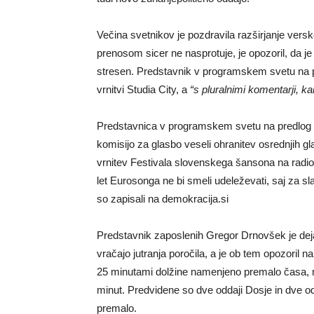
Večina svetnikov je pozdravila razširjanje ver
prenosom sicer ne nasprotuje, je opozoril, da j
stresen. Predstavnik v programskem svetu na p
vrnitvi Studia City, a
“s pluralnimi komentarji, kar
Predstavnica v programskem svetu na predlog 
komisijo za glasbo veseli ohranitev osrednjih gl
vrnitev Festivala slovenskega šansona na radio
let Eurosonga ne bi smeli udeleževati, saj za s
so zapisali na demokracija.si
Predstavnik zaposlenih Gregor Drnovšek je deja
vračajo jutranja poročila, a je ob tem opozoril
25 minutami dolžine namenjeno premalo časa,
minut. Predvidene so dve oddaji Dosje in dve o
premalo.