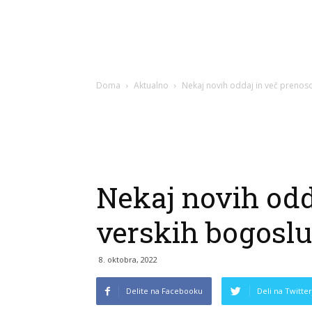
Doma
Aktualno
Nekaj novih oddaj in več prenoso
Nekaj novih odd
verskih bogoslu
8. oktobra, 2022
Delite na Facebooku
Deli na Twitter