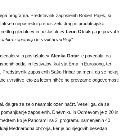
skega programa. Predstavnik zaposlenih Robert Pajek, ki
e takšen neposredni prenos zelo drag in produkcijsko
redlog gledalcev in poslušalcev
Leon Oblak
pa je pozval k
 lahko zagotovijo le različni voditelji”
.
gledalcev in poslušalcev
Alenka Gotar
je povedala, da
asbenih oddaj in festivalov, kot sta Ema in Eurosong, ter
. Predstavnik zaposlenih Sašo Hribar pa meni, da se nekaj
labe uvrstitve leto za letom nihče ne prevzame odgovornosti
l, da gre za zelo neambiciozen načrt. Veseli ga, da se
 na pomanjkanje zaposlenih. Dnevniku in Odmevom je z 20 in
 medtem ko je Panorami na 2. programu namenjenih 40
ddaji Mednarodna obzorja, ker je po njegovih besedah