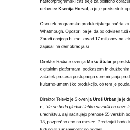
nastop/programski čas seje za politično obračuna
delavcev
Ksenija Horvat
, a jo je predsednik opo
Osnutek programsko produkcijskega načrta za l
Whatmough. Opozoril pa je, da bo odvisen tudi 
Zaradi obojega bi imel zavod 17 milijonov na le
zapisali na demokracija.si
Direktor Radia Slovenija
Mirko Štular
je predst
digitalnim platformam, podkastom in družbenim
začetek procesa postopnega spreminjanja produ
kulturno-umetniško produkcijo, ob tem je poudar
Direktor Televizije Slovenija
Uroš Urbanija
je d
ni,
“da se bodo gledalci lahko navadili na nove t
uredništvu, saj načrtujejo prenose 55 verskih bo
18, povprečno eno na mesec. Predvajali bodo t
tudi novo zunanjepolitično oddajo.