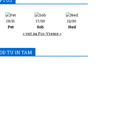
PTUJ
19/31
17/30
12/30
Pet
Sob
Ned
> več na Pro-Vreme <
OD TU IN TAM