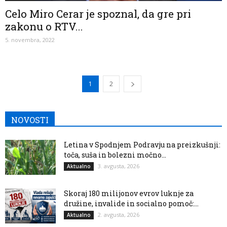
Celo Miro Cerar je spoznal, da gre pri
zakonu o RTV...
5. novembra, 2022
1
2
NOVOSTI
Letina v Spodnjem Podravju na preizkušnji:
toča, suša in bolezni močno...
3. avgusta, 2026
Aktualno
Skoraj 180 milijonov evrov luknje za
družine, invalide in socialno pomoč:...
2. avgusta, 2026
Aktualno