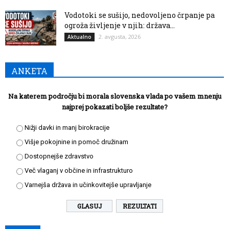
Vodotoki se sušijo, nedovoljeno črpanje pa
ogroža življenje v njih: država...
2. avgusta, 2026
Aktualno
ANKETA
Na katerem področju bi morala slovenska vlada po vašem mnenju
najprej pokazati boljše rezultate?
Nižji davki in manj birokracije
Višje pokojnine in pomoč družinam
Dostopnejše zdravstvo
Več vlaganj v občine in infrastrukturo
Varnejša država in učinkovitejše upravljanje
REZULTATI