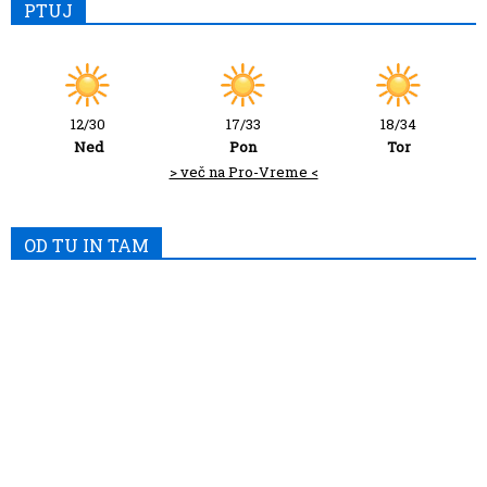
PTUJ
12/30
17/33
18/34
Ned
Pon
Tor
> več na Pro-Vreme <
OD TU IN TAM