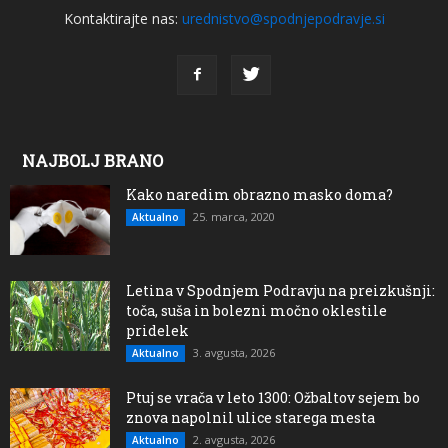
Kontaktirajte nas:
urednistvo@spodnjepodravje.si
NAJBOLJ BRANO
Kako naredim obrazno masko doma?
25. marca, 2020
Aktualno
Letina v Spodnjem Podravju na preizkušnji:
toča, suša in bolezni močno oklestile
pridelek
3. avgusta, 2026
Aktualno
Ptuj se vrača v leto 1300: Ožbaltov sejem bo
znova napolnil ulice starega mesta
2. avgusta, 2026
Aktualno