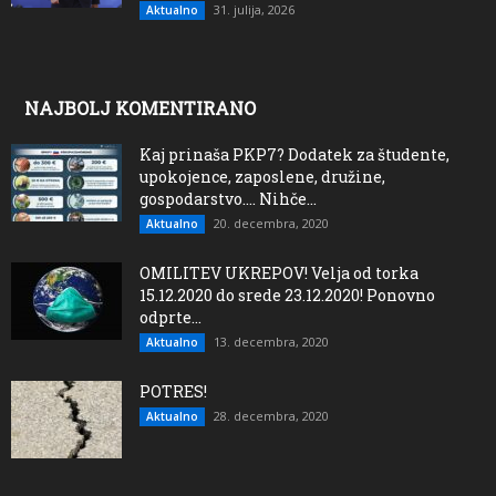
31. julija, 2026
Aktualno
NAJBOLJ KOMENTIRANO
Kaj prinaša PKP7? Dodatek za študente,
upokojence, zaposlene, družine,
gospodarstvo…. Nihče...
20. decembra, 2020
Aktualno
OMILITEV UKREPOV! Velja od torka
15.12.2020 do srede 23.12.2020! Ponovno
odprte...
13. decembra, 2020
Aktualno
POTRES!
28. decembra, 2020
Aktualno