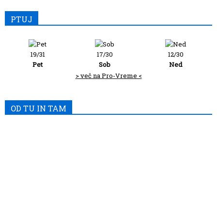
PTUJ
19/31
17/30
12/30
Pet
Sob
Ned
> več na Pro-Vreme <
OD TU IN TAM