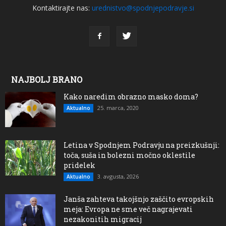
Kontaktirajte nas:
urednistvo@spodnjepodravje.si
NAJBOLJ BRANO
Kako naredim obrazno masko doma?
25. marca, 2020
Aktualno
Letina v Spodnjem Podravju na preizkušnji:
toča, suša in bolezni močno oklestile
pridelek
3. avgusta, 2026
Aktualno
Janša zahteva takojšnjo zaščito evropskih
meja: Evropa ne sme več nagrajevati
nezakonitih migracij