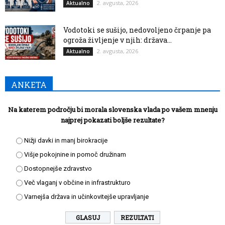
2. avgusta, 2026
Aktualno
Vodotoki se sušijo, nedovoljeno črpanje pa
ogroža življenje v njih: država...
2. avgusta, 2026
Aktualno
ANKETA
Na katerem področju bi morala slovenska vlada po vašem mnenju
najprej pokazati boljše rezultate?
Nižji davki in manj birokracije
Višje pokojnine in pomoč družinam
Dostopnejše zdravstvo
Več vlaganj v občine in infrastrukturo
Varnejša država in učinkovitejše upravljanje
REZULTATI