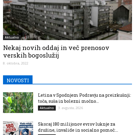
Aktualno
Nekaj novih oddaj in več prenosov
verskih bogoslužij
8. oktobra, 2022
NOVOSTI
Letina v Spodnjem Podravju na preizkušnji:
toča, suša in bolezni močno...
3. avgusta, 2026
Aktualno
Skoraj 180 milijonov evrov luknje za
družine, invalide in socialno pomoč:...