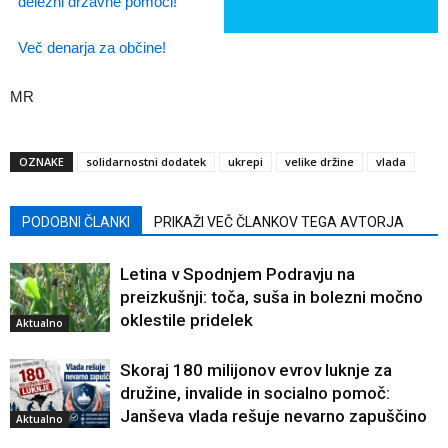
deležni državne pomoči!
Več denarja za občine!
MR
OZNAKE
solidarnostni dodatek
ukrepi
velike držine
vlada
PODOBNI ČLANKI
PRIKAŽI VEČ ČLANKOV TEGA AVTORJA
Letina v Spodnjem Podravju na
preizkušnji: toča, suša in bolezni močno
oklestile pridelek
Aktualno
Skoraj 180 milijonov evrov luknje za
družine, invalide in socialno pomoč:
Janševa vlada rešuje nevarno zapuščino
Aktualno