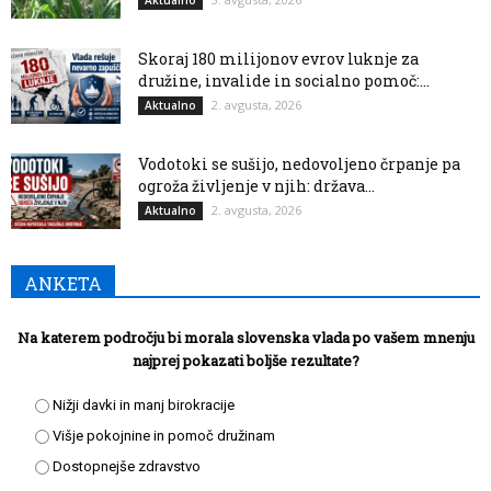
Aktualno
Skoraj 180 milijonov evrov luknje za
družine, invalide in socialno pomoč:...
2. avgusta, 2026
Aktualno
Vodotoki se sušijo, nedovoljeno črpanje pa
ogroža življenje v njih: država...
2. avgusta, 2026
Aktualno
ANKETA
Na katerem področju bi morala slovenska vlada po vašem mnenju
najprej pokazati boljše rezultate?
Nižji davki in manj birokracije
Višje pokojnine in pomoč družinam
Dostopnejše zdravstvo