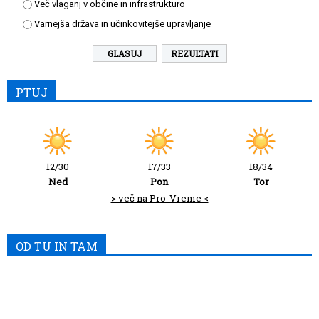
Več vlaganj v občine in infrastrukturo
Varnejša država in učinkovitejše upravljanje
REZULTATI
PTUJ
12/30
17/33
18/34
Ned
Pon
Tor
> več na Pro-Vreme <
OD TU IN TAM