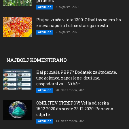
pridelek
3. avgusta, 2026
Aktualno
Ptuj se vrača v leto 1300: Ožbaltov sejem bo
znova napolnil ulice starega mesta
2. avgusta, 2026
Aktualno
NAJBOLJ KOMENTIRANO
Kaj prinaša PKP7? Dodatek za študente,
upokojence, zaposlene, družine,
gospodarstvo…. Nihče...
20. decembra, 2020
Aktualno
OMILITEV UKREPOV! Velja od torka
15.12.2020 do srede 23.12.2020! Ponovno
odprte...
13. decembra, 2020
Aktualno