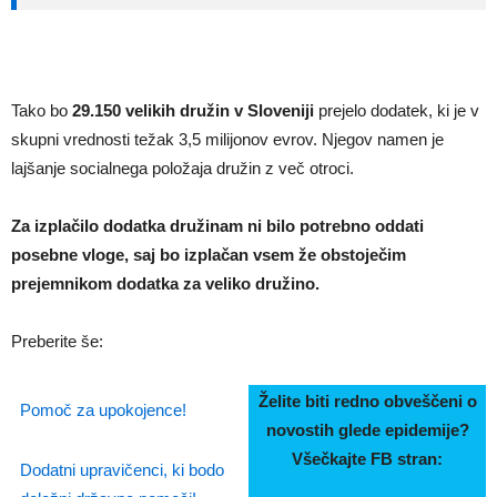
Tako bo
29.150 velikih družin v Sloveniji
prejelo dodatek, ki je v
skupni vrednosti težak 3,5 milijonov evrov. Njegov namen je
lajšanje socialnega položaja družin z več otroci.
Za izplačilo dodatka družinam ni bilo potrebno oddati
posebne vloge, saj bo izplačan vsem že obstoječim
prejemnikom dodatka za veliko družino.
Preberite še:
Želite biti redno obveščeni o
Pomoč za upokojence!
novostih glede epidemije?
Všečkajte FB stran:
Dodatni upravičenci, ki bodo