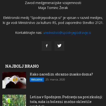
Zavod medgeneracijske vzajemnosti
Maja Tominc Žerak
Elektronski medij "Spodnjepodravje.si" je vpisan v razvid medijev,
ki ga vodi Ministrstvo za kulturo RS, pod zaporedno številko 2121.
Kontaktirajte nas:
urednistvo@spodnjepodravje.si
NAJBOLJ BRANO
Kako naredim obrazno masko doma?
25. marca, 2020
Aktualno
Letina v Spodnjem Podravju na preizkušnji:
toča, suša in bolezni močno oklestile