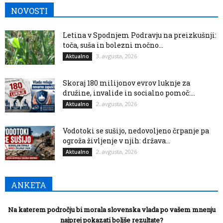
NOVOSTI
Letina v Spodnjem Podravju na preizkušnji:
toča, suša in bolezni močno...
3. avgusta, 2026
Aktualno
Skoraj 180 milijonov evrov luknje za
družine, invalide in socialno pomoč:...
2. avgusta, 2026
Aktualno
Vodotoki se sušijo, nedovoljeno črpanje pa
ogroža življenje v njih: država...
2. avgusta, 2026
Aktualno
ANKETA
Na katerem področju bi morala slovenska vlada po vašem mnenju
najprej pokazati boljše rezultate?