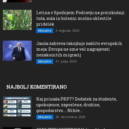
Letina v Spodnjem Podravju na preizkušnji:
toča, suša in bolezni močno oklestile
pridelek
3. avgusta, 2026
Aktualno
Janša zahteva takojšnjo zaščito evropskih
meja: Evropa ne sme več nagrajevati
nezakonitih migracij
31. julija, 2026
Aktualno
NAJBOLJ KOMENTIRANO
Kaj prinaša PKP7? Dodatek za študente,
upokojence, zaposlene, družine,
gospodarstvo…. Nihče...
20. decembra, 2020
Aktualno