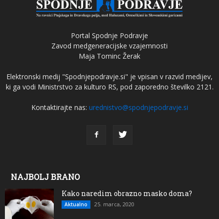
Portal Spodnje Podravje
Zavod medgeneracijske vzajemnosti
Maja Tominc Žerak
Elektronski medij "Spodnjepodravje.si" je vpisan v razvid medijev,
ki ga vodi Ministrstvo za kulturo RS, pod zaporedno številko 2121.
Kontaktirajte nas:
urednistvo@spodnjepodravje.si
NAJBOLJ BRANO
Kako naredim obrazno masko doma?
25. marca, 2020
Aktualno