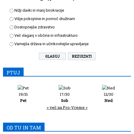
Nižji davki in manj birokracije
Višje pokojnine in pomoč družinam
Dostopnejše zdravstvo
Več vlaganj v občine in infrastrukturo
Varnejša država in učinkovitejše upravljanje
REZULTATI
PTUJ
19/31
17/30
12/30
Pet
Sob
Ned
> več na Pro-Vreme <
OD TU IN TAM