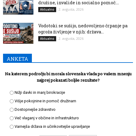
družine, invalide in socialno pomoč:...
2. avgusta, 2026
Aktualno
Vodotoki se sušijo, nedovoljeno črpanje pa
ogroža življenje v njih: država...
2. avgusta, 2026
Aktualno
ANKETA
Na katerem področju bi morala slovenska vlada po vašem mnenju
najprej pokazati boljše rezultate?
Nižji davki in manj birokracije
Višje pokojnine in pomoč družinam
Dostopnejše zdravstvo
Več vlaganj v občine in infrastrukturo
Varnejša država in učinkovitejše upravljanje