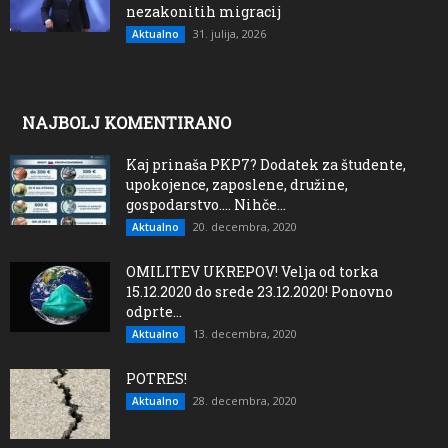
nezakonitih migracij
31. julija, 2026
Aktualno
NAJBOLJ KOMENTIRANO
Kaj prinaša PKP7? Dodatek za študente,
upokojence, zaposlene, družine,
gospodarstvo…. Nihče...
20. decembra, 2020
Aktualno
OMILITEV UKREPOV! Velja od torka
15.12.2020 do srede 23.12.2020! Ponovno
odprte...
13. decembra, 2020
Aktualno
POTRES!
28. decembra, 2020
Aktualno