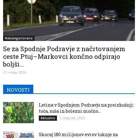
Nekategorizirano
Se za Spodnje Podravje z načrtovanjem
ceste Ptuj–Markovci končno odpirajo
boljši...
27. maja, 2026
NOVOSTI
Letina v Spodnjem Podravju na preizkušnji:
toča, suša in bolezni močno...
3. avgusta, 2026
Aktualno
Skoraj 180 milijonov evrov luknje za