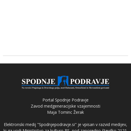
Portal Spodnje Podravje
Zavod medgeneracijske vzajemnosti
Maja Tominc Žerak
Elektronski medij "Spodnjepodravje.si" je vpisan v razvid medijev,
ki ga vodi Ministrstvo za kulturo RS, pod zaporedno številko 2121.