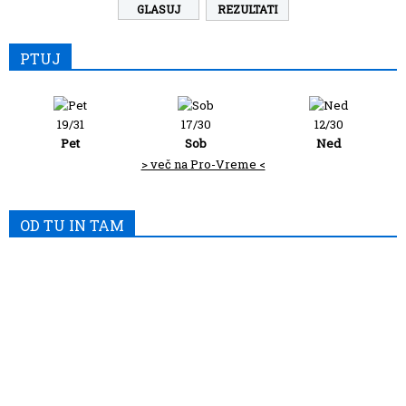
REZULTATI
PTUJ
19/31
17/30
12/30
Pet
Sob
Ned
> več na Pro-Vreme <
OD TU IN TAM