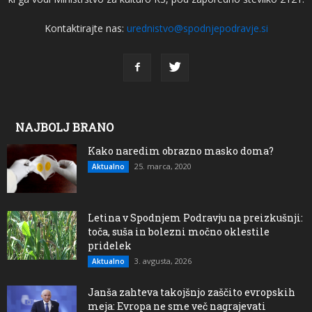
Kontaktirajte nas:
urednistvo@spodnjepodravje.si
NAJBOLJ BRANO
Kako naredim obrazno masko doma?
25. marca, 2020
Aktualno
Letina v Spodnjem Podravju na preizkušnji:
toča, suša in bolezni močno oklestile
pridelek
3. avgusta, 2026
Aktualno
Janša zahteva takojšnjo zaščito evropskih
meja: Evropa ne sme več nagrajevati