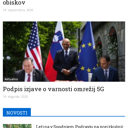
obiskov
14. septembra, 2020
Aktualno
Podpis izjave o varnosti omrežij 5G
14. avgusta, 2020
NOVOSTI
Letina v Spodnjem Podravju na preizkušnji: