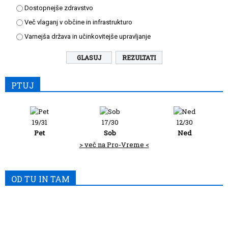
Dostopnejše zdravstvo
Več vlaganj v občine in infrastrukturo
Varnejša država in učinkovitejše upravljanje
REZULTATI
PTUJ
19/31
17/30
12/30
Pet
Sob
Ned
> več na Pro-Vreme <
OD TU IN TAM