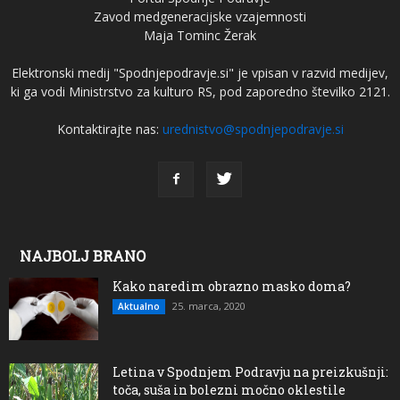
Zavod medgeneracijske vzajemnosti
Maja Tominc Žerak
Elektronski medij "Spodnjepodravje.si" je vpisan v razvid medijev,
ki ga vodi Ministrstvo za kulturo RS, pod zaporedno številko 2121.
Kontaktirajte nas:
urednistvo@spodnjepodravje.si
NAJBOLJ BRANO
Kako naredim obrazno masko doma?
25. marca, 2020
Aktualno
Letina v Spodnjem Podravju na preizkušnji:
toča, suša in bolezni močno oklestile