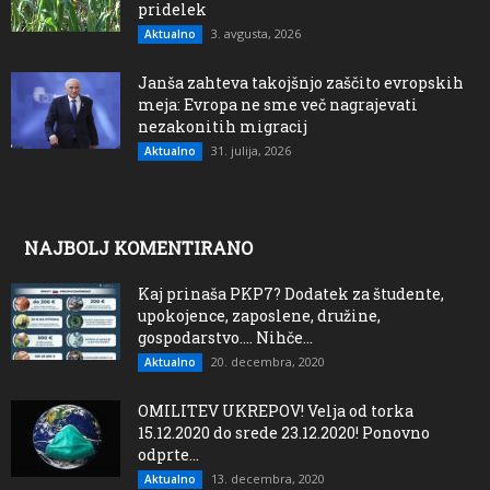
pridelek
3. avgusta, 2026
Aktualno
Janša zahteva takojšnjo zaščito evropskih
meja: Evropa ne sme več nagrajevati
nezakonitih migracij
31. julija, 2026
Aktualno
NAJBOLJ KOMENTIRANO
Kaj prinaša PKP7? Dodatek za študente,
upokojence, zaposlene, družine,
gospodarstvo…. Nihče...
20. decembra, 2020
Aktualno
OMILITEV UKREPOV! Velja od torka
15.12.2020 do srede 23.12.2020! Ponovno
odprte...
13. decembra, 2020
Aktualno