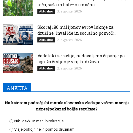
toča, suša in bolezni močno...
3. avgusta, 2026
Aktualno
Skoraj 180 milijonov evrov luknje za
družine, invalide in socialno pomoč:...
2. avgusta, 2026
Aktualno
Vodotoki se sušijo, nedovoljeno črpanje pa
ogroža življenje v njih: država...
2. avgusta, 2026
Aktualno
ANKETA
Na katerem področju bi morala slovenska vlada po vašem mnenju
najprej pokazati boljše rezultate?
Nižji davki in manj birokracije
Višje pokojnine in pomoč družinam