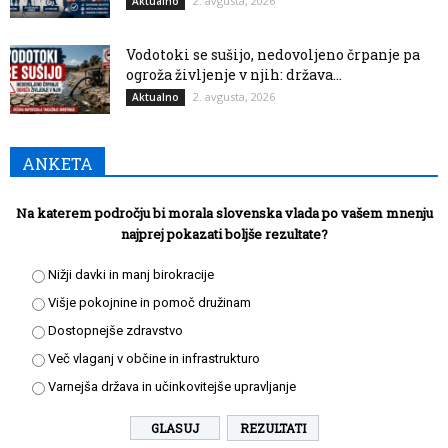
2. avgusta, 2026
Aktualno
Vodotoki se sušijo, nedovoljeno črpanje pa
ogroža življenje v njih: država...
2. avgusta, 2026
Aktualno
ANKETA
Na katerem področju bi morala slovenska vlada po vašem mnenju
najprej pokazati boljše rezultate?
Nižji davki in manj birokracije
Višje pokojnine in pomoč družinam
Dostopnejše zdravstvo
Več vlaganj v občine in infrastrukturo
Varnejša država in učinkovitejše upravljanje
REZULTATI