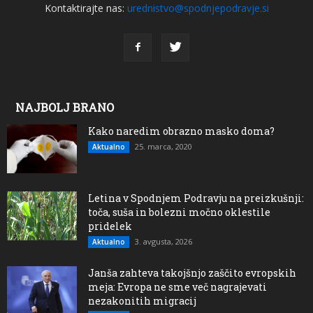
Kontaktirajte nas:
urednistvo@spodnjepodravje.si
NAJBOLJ BRANO
Kako naredim obrazno masko doma?
25. marca, 2020
Aktualno
Letina v Spodnjem Podravju na preizkušnji:
toča, suša in bolezni močno oklestile
pridelek
3. avgusta, 2026
Aktualno
Janša zahteva takojšnjo zaščito evropskih
meja: Evropa ne sme več nagrajevati
nezakonitih migracij