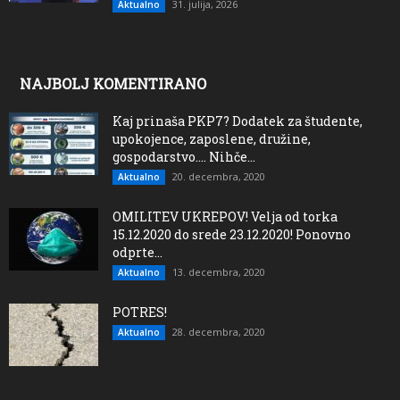
31. julija, 2026
Aktualno
NAJBOLJ KOMENTIRANO
Kaj prinaša PKP7? Dodatek za študente,
upokojence, zaposlene, družine,
gospodarstvo…. Nihče...
20. decembra, 2020
Aktualno
OMILITEV UKREPOV! Velja od torka
15.12.2020 do srede 23.12.2020! Ponovno
odprte...
13. decembra, 2020
Aktualno
POTRES!
28. decembra, 2020
Aktualno