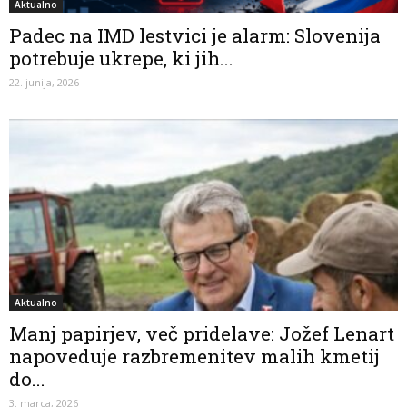
Aktualno
Padec na IMD lestvici je alarm: Slovenija
potrebuje ukrepe, ki jih...
22. junija, 2026
Aktualno
Manj papirjev, več pridelave: Jožef Lenart
napoveduje razbremenitev malih kmetij
do...
3. marca, 2026