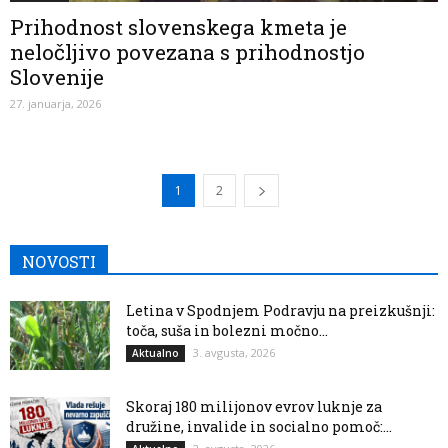
Prihodnost slovenskega kmeta je
neločljivo povezana s prihodnostjo
Slovenije
27. januarja, 2026
1
2
NOVOSTI
Letina v Spodnjem Podravju na preizkušnji:
toča, suša in bolezni močno...
3. avgusta, 2026
Aktualno
Skoraj 180 milijonov evrov luknje za
družine, invalide in socialno pomoč:...