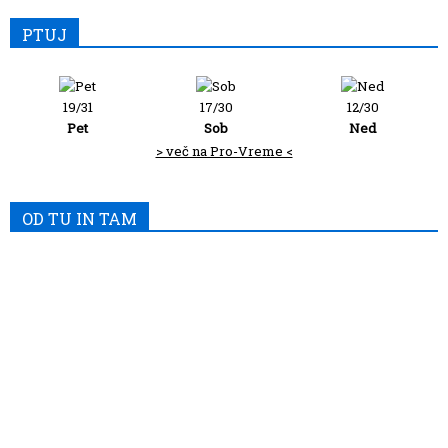
PTUJ
19/31
17/30
12/30
Pet
Sob
Ned
> več na Pro-Vreme <
OD TU IN TAM