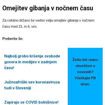
Omejitev gibanja v nočnem času
Za celotno državo še vedno velja omejitev gibanja v nočnem
času med 21. in 6. uro.
Preberite še:
Najbolj grobo kršenje svobode
Želite biti redno
govora in medijev v zadnjem
obveščeni o
času!
novostih?
Všečkajte FB
Južnoafriški sev koronavirusa
stran:
tudi v Sloveniji
Zapirajo se COVID bolnišnice!