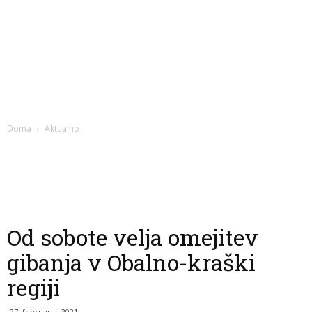
Doma
Aktualno
Od sobote velja omejitev
gibanja v Obalno-kraški
regiji
27. februarja, 2021