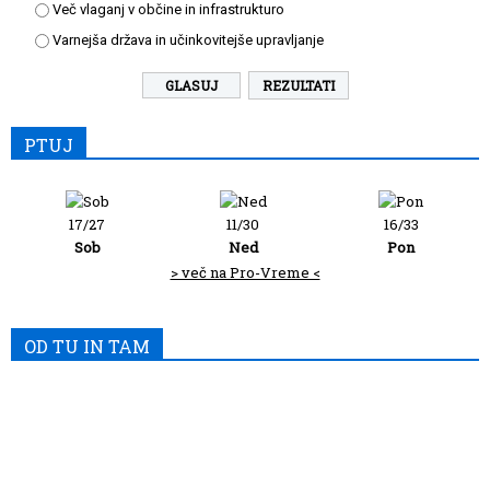
Več vlaganj v občine in infrastrukturo
Varnejša država in učinkovitejše upravljanje
REZULTATI
PTUJ
17/27
11/30
16/33
Sob
Ned
Pon
> več na Pro-Vreme <
OD TU IN TAM