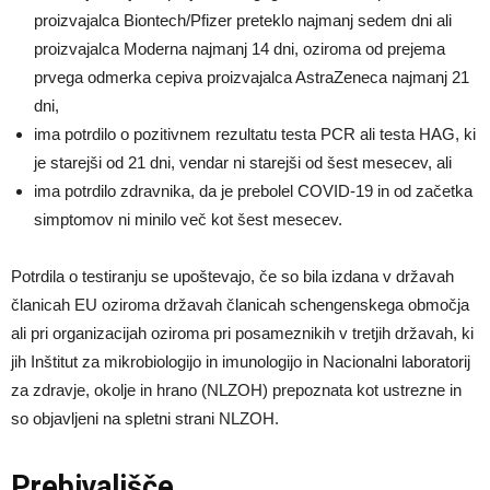
proizvajalca Biontech/Pfizer preteklo najmanj sedem dni ali
proizvajalca Moderna najmanj 14 dni, oziroma od prejema
prvega odmerka cepiva proizvajalca AstraZeneca najmanj 21
dni,
ima potrdilo o pozitivnem rezultatu testa PCR ali testa HAG, ki
je starejši od 21 dni, vendar ni starejši od šest mesecev, ali
ima potrdilo zdravnika, da je prebolel COVID-19 in od začetka
simptomov ni minilo več kot šest mesecev.
Potrdila o testiranju se upoštevajo, če so bila izdana v državah
članicah EU oziroma državah članicah schengenskega območja
ali pri organizacijah oziroma pri posameznikih v tretjih državah, ki
jih Inštitut za mikrobiologijo in imunologijo in Nacionalni laboratorij
za zdravje, okolje in hrano (NLZOH) prepoznata kot ustrezne in
so objavljeni na spletni strani NLZOH.
Prebivališče