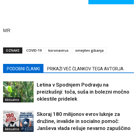
MR
OZNAKE
COVID-19
koronavirus
omejitev gibanja
PODOBNI ČLANKI
PRIKAŽI VEČ ČLANKOV TEGA AVTORJA
Letina v Spodnjem Podravju na
preizkušnji: toča, suša in bolezni močno
oklestile pridelek
Aktualno
Skoraj 180 milijonov evrov luknje za
družine, invalide in socialno pomoč:
Janševa vlada rešuje nevarno zapuščino
Aktualno