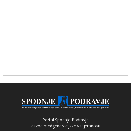
Portal Spodnje Podravje
Zavod medgeneracijske vzajemnosti