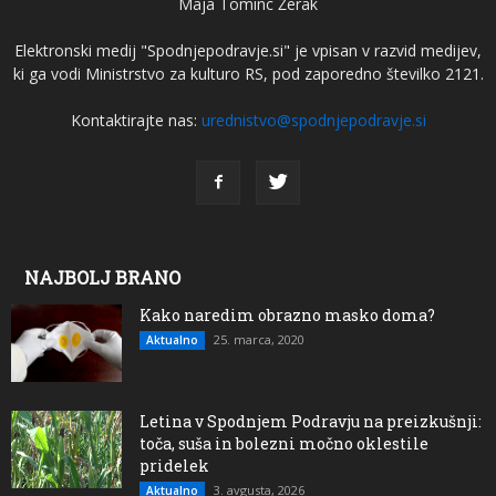
Maja Tominc Žerak
Elektronski medij "Spodnjepodravje.si" je vpisan v razvid medijev,
ki ga vodi Ministrstvo za kulturo RS, pod zaporedno številko 2121.
Kontaktirajte nas:
urednistvo@spodnjepodravje.si
NAJBOLJ BRANO
Kako naredim obrazno masko doma?
25. marca, 2020
Aktualno
Letina v Spodnjem Podravju na preizkušnji:
toča, suša in bolezni močno oklestile
pridelek
3. avgusta, 2026
Aktualno