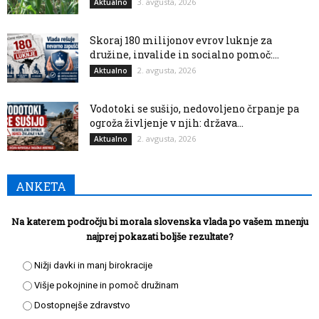
3. avgusta, 2026
Aktualno
Skoraj 180 milijonov evrov luknje za
družine, invalide in socialno pomoč:...
2. avgusta, 2026
Aktualno
Vodotoki se sušijo, nedovoljeno črpanje pa
ogroža življenje v njih: država...
2. avgusta, 2026
Aktualno
ANKETA
Na katerem področju bi morala slovenska vlada po vašem mnenju
najprej pokazati boljše rezultate?
Nižji davki in manj birokracije
Višje pokojnine in pomoč družinam
Dostopnejše zdravstvo