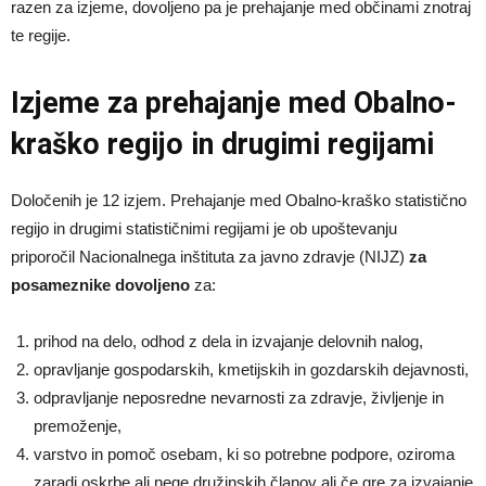
razen za izjeme, dovoljeno pa je prehajanje med občinami znotraj
te regije.
Izjeme za prehajanje med Obalno-
kraško regijo in drugimi regijami
Določenih je 12 izjem. Prehajanje med Obalno-kraško statistično
regijo in drugimi statističnimi regijami je ob upoštevanju
priporočil Nacionalnega inštituta za javno zdravje (NIJZ)
za
posameznike dovoljeno
za:
prihod na delo, odhod z dela in izvajanje delovnih nalog,
opravljanje gospodarskih, kmetijskih in gozdarskih dejavnosti,
odpravljanje neposredne nevarnosti za zdravje, življenje in
premoženje,
varstvo in pomoč osebam, ki so potrebne podpore, oziroma
zaradi oskrbe ali nege družinskih članov ali če gre za izvajanje