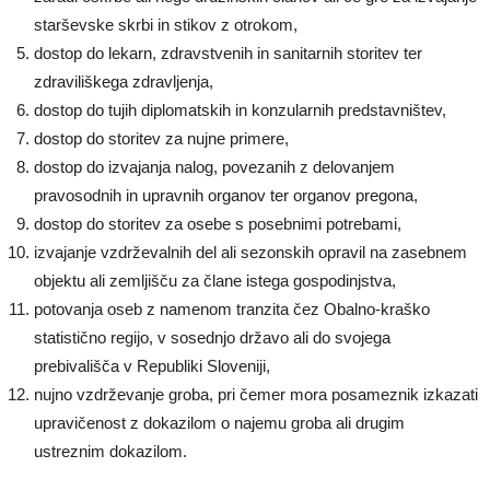
starševske skrbi in stikov z otrokom,
dostop do lekarn, zdravstvenih in sanitarnih storitev ter
zdraviliškega zdravljenja,
dostop do tujih diplomatskih in konzularnih predstavništev,
dostop do storitev za nujne primere,
dostop do izvajanja nalog, povezanih z delovanjem
pravosodnih in upravnih organov ter organov pregona,
dostop do storitev za osebe s posebnimi potrebami,
izvajanje vzdrževalnih del ali sezonskih opravil na zasebnem
objektu ali zemljišču za člane istega gospodinjstva,
potovanja oseb z namenom tranzita čez Obalno-kraško
statistično regijo, v sosednjo državo ali do svojega
prebivališča v Republiki Sloveniji,
nujno vzdrževanje groba, pri čemer mora posameznik izkazati
upravičenost z dokazilom o najemu groba ali drugim
ustreznim dokazilom.