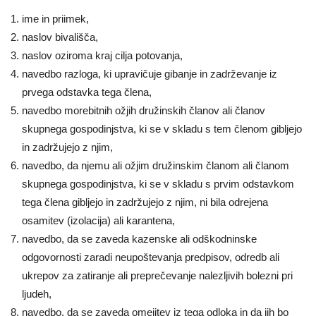
ime in priimek,
naslov bivališča,
naslov oziroma kraj cilja potovanja,
navedbo razloga, ki upravičuje gibanje in zadrževanje iz
prvega odstavka tega člena,
navedbo morebitnih ožjih družinskih članov ali članov
skupnega gospodinjstva, ki se v skladu s tem členom gibljejo
in zadržujejo z njim,
navedbo, da njemu ali ožjim družinskim članom ali članom
skupnega gospodinjstva, ki se v skladu s prvim odstavkom
tega člena gibljejo in zadržujejo z njim, ni bila odrejena
osamitev (izolacija) ali karantena,
navedbo, da se zaveda kazenske ali odškodninske
odgovornosti zaradi neupoštevanja predpisov, odredb ali
ukrepov za zatiranje ali preprečevanje nalezljivih bolezni pri
ljudeh,
navedbo, da se zaveda omejitev iz tega odloka in da jih bo