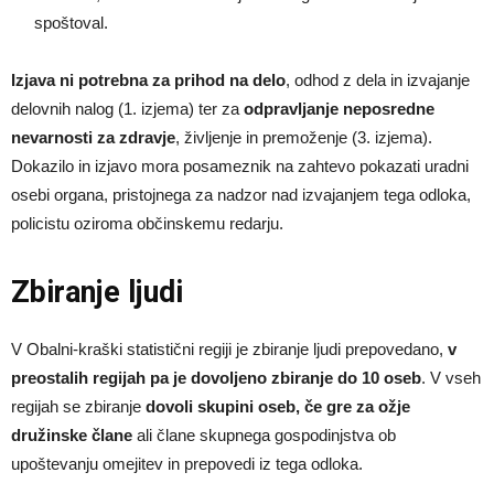
spoštoval.
Izjava ni potrebna za prihod na delo
, odhod z dela in izvajanje
delovnih nalog (1. izjema) ter za
odpravljanje neposredne
nevarnosti za zdravje
, življenje in premoženje (3. izjema).
Dokazilo in izjavo mora posameznik na zahtevo pokazati uradni
osebi organa, pristojnega za nadzor nad izvajanjem tega odloka,
policistu oziroma občinskemu redarju.
Zbiranje ljudi
V Obalni-kraški statistični regiji je zbiranje ljudi prepovedano,
v
preostalih regijah pa je dovoljeno zbiranje do 10 oseb
. V vseh
regijah se zbiranje
dovoli skupini oseb, če gre za ožje
družinske člane
ali člane skupnega gospodinjstva ob
upoštevanju omejitev in prepovedi iz tega odloka.