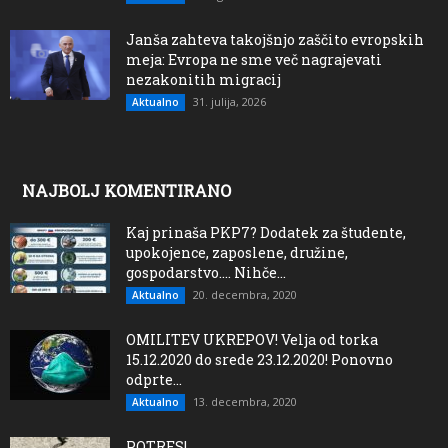
Janša zahteva takojšnjo zaščito evropskih
meja: Evropa ne sme več nagrajevati
nezakonitih migracij
31. julija, 2026
Aktualno
NAJBOLJ KOMENTIRANO
Kaj prinaša PKP7? Dodatek za študente,
upokojence, zaposlene, družine,
gospodarstvo…. Nihče...
20. decembra, 2020
Aktualno
OMILITEV UKREPOV! Velja od torka
15.12.2020 do srede 23.12.2020! Ponovno
odprte...
13. decembra, 2020
Aktualno
POTRES!