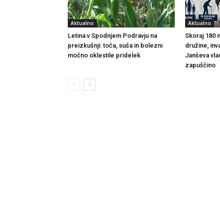
Aktualno
Aktualno
Letina v Spodnjem Podravju na
Skoraj 180 m
preizkušnji: toča, suša in bolezni
družine, inv
močno oklestile pridelek
Janševa vla
zapuščino