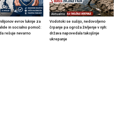
Aktualno
ilijonov evrov luknje za
Vodotoki se sušijo, nedovoljeno
alide in socialno pomoč:
črpanje pa ogroža življenje v njih:
da rešuje nevarno
država napovedala takojšnje
ukrepanje