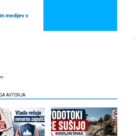
in medijev v
us
EGA AVTORJA