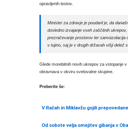
opravljenih testov.
Minister za zdravje je poudaril je, da današ
dosledno izvajanje vseh zaščitnih ukrepov, 
prezračevanje prostorov ter samoizolacija 
v tujino, saj je v drugih državah višji delež
Glede morebitnih novih ukrepov za vstopanje v S
obravnava v okviru svetovalne skupine.
Preberite še:
V Račah in Miklavžu gojili prepovedan
Od sobote velja omejitev gibanja v Obal