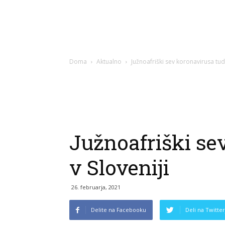
Doma
Aktualno
Južnoafriški sev koronavirusa tudi
Južnoafriški se
v Sloveniji
26. februarja, 2021
Delite na Facebooku
Deli na Twitter