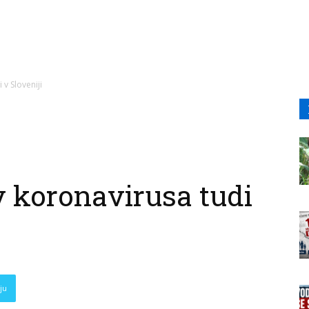
 v Sloveniji
v koronavirusa tudi
ju