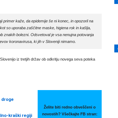
nji primer kaže, da epidemije še ni konec, in opozoril na
kot so uporaba zaščitne maske, higiena rok in kašlja,
ob znakih bolezni. Odsvetoval je vsa nenujna potovanja
 sevov koronavirusa, ki jih v Sloveniji nimamo.
lovenijo iz tretjih držav ob odkritju novega seva poteka
e droge
Želite biti redno obveščeni o
novostih? Všečkajte FB stran:
no-kraški regiji