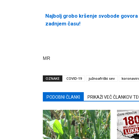
Najbolj grobo kršenje svobode govora 
zadnjem času!
MR
OZNAKE
COVID-19
južnoafriški sev
koronavir
PODOBNI ČLANKI
PRIKAŽI VEČ ČLANKOV T