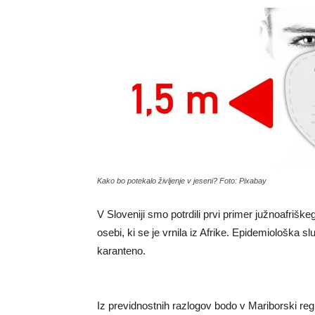
Kako bo potekalo življenje v jeseni? Foto: Pixabay
V Sloveniji smo potrdili prvi primer južnoafrišk
osebi, ki se je vrnila iz Afrike. Epidemiološka sl
karanteno.
Iz previdnostnih razlogov bodo v Mariborski re