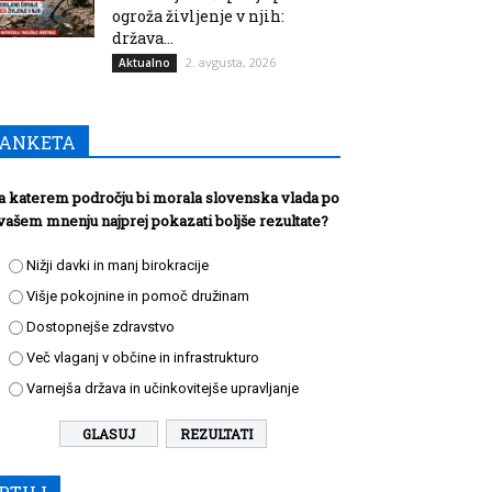
ogroža življenje v njih:
država...
2. avgusta, 2026
Aktualno
ANKETA
a katerem področju bi morala slovenska vlada po
vašem mnenju najprej pokazati boljše rezultate?
Nižji davki in manj birokracije
Višje pokojnine in pomoč družinam
Dostopnejše zdravstvo
Več vlaganj v občine in infrastrukturo
Varnejša država in učinkovitejše upravljanje
REZULTATI