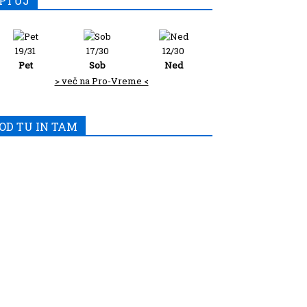
PTUJ
19/31
17/30
12/30
Pet
Sob
Ned
> več na Pro-Vreme <
OD TU IN TAM