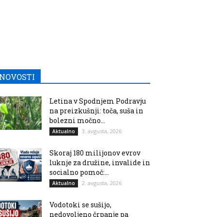
NOVOSTI
Letina v Spodnjem Podravju
na preizkušnji: toča, suša in
bolezni močno...
3. avgusta, 2026
Aktualno
Skoraj 180 milijonov evrov
luknje za družine, invalide in
socialno pomoč:...
2. avgusta, 2026
Aktualno
Vodotoki se sušijo,
nedovoljeno črpanje pa