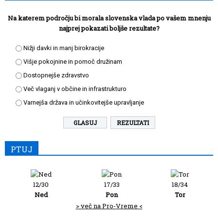
Na katerem področju bi morala slovenska vlada po vašem mnenju
najprej pokazati boljše rezultate?
Nižji davki in manj birokracije
Višje pokojnine in pomoč družinam
Dostopnejše zdravstvo
Več vlaganj v občine in infrastrukturo
Varnejša država in učinkovitejše upravljanje
REZULTATI
PTUJ
12/30
17/33
18/34
Ned
Pon
Tor
> več na Pro-Vreme <