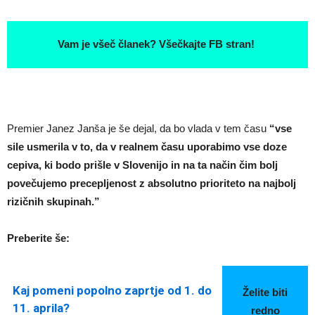
Vam je všeč članek? Všečkajte FB stran!
Premier Janez Janša je še dejal, da bo vlada v tem času
“vse
sile usmerila v to, da v realnem času uporabimo vse doze
cepiva, ki bodo prišle v Slovenijo in na ta način čim bolj
povečujemo precepljenost z absolutno prioriteto na najbolj
rizičnih skupinah.”
Preberite še:
Kaj pomeni popolno zaprtje od 1. do
Želite biti
11. aprila?
redno