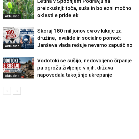
Letina v Spodnjem Podravju na
preizkušnji: toča, suša in bolezni močno
oklestile pridelek
Aktualno
Skoraj 180 milijonov evrov luknje za
družine, invalide in socialno pomoč:
Janševa vlada rešuje nevarno zapuščino
Aktualno
Vodotoki se sušijo, nedovoljeno črpanje
pa ogroža življenje v njih: država
napovedala takojšnje ukrepanje
Aktualno