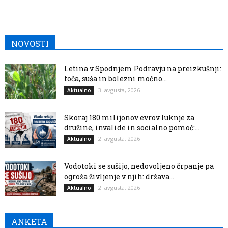
NOVOSTI
Letina v Spodnjem Podravju na preizkušnji:
toča, suša in bolezni močno...
3. avgusta, 2026
Aktualno
Skoraj 180 milijonov evrov luknje za
družine, invalide in socialno pomoč:...
2. avgusta, 2026
Aktualno
Vodotoki se sušijo, nedovoljeno črpanje pa
ogroža življenje v njih: država...
2. avgusta, 2026
Aktualno
ANKETA