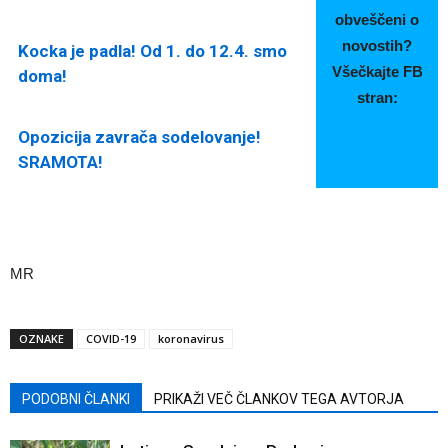
obveščeni o
novostih?
Kocka je padla! Od 1. do 12.4. smo
Všečkajte FB
doma!
stran:
Opozicija zavrača sodelovanje!
SRAMOTA!
MR
OZNAKE
COVID-19
koronavirus
PODOBNI ČLANKI
PRIKAŽI VEČ ČLANKOV TEGA AVTORJA