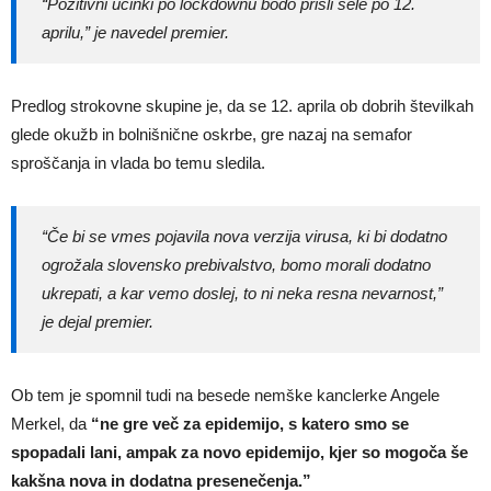
“Pozitivni učinki po lockdownu bodo prišli šele po 12.
aprilu,” je navedel premier.
Predlog strokovne skupine je, da se 12. aprila ob dobrih številkah
glede okužb in bolnišnične oskrbe, gre nazaj na semafor
sproščanja in vlada bo temu sledila.
“Če bi se vmes pojavila nova verzija virusa, ki bi dodatno
ogrožala slovensko prebivalstvo, bomo morali dodatno
ukrepati, a kar vemo doslej, to ni neka resna nevarnost,”
je dejal premier.
Ob tem je spomnil tudi na besede nemške kanclerke Angele
Merkel, da
“ne gre več za epidemijo, s katero smo se
spopadali lani, ampak za novo epidemijo, kjer so mogoča še
kakšna nova in dodatna presenečenja.”