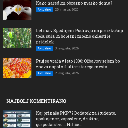
Kako naredim obrazno masko doma?
25. marca, 2020
Aktualno
Letina v Spodnjem Podravju na preizkušnji:
toča, suša in bolezni močno oklestile
pridelek
3. avgusta, 2026
Aktualno
Ptuj se vrača v leto 1300: Ožbaltov sejem bo
znova napolnil ulice starega mesta
2. avgusta, 2026
Aktualno
NAJBOLJ KOMENTIRANO
Kaj prinaša PKP7? Dodatek za študente,
upokojence, zaposlene, družine,
gospodarstvo…. Nihče...