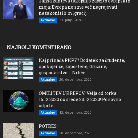
Janša zahteva takojšnjo zaščito evropskih
meja: Evropa ne sme več nagrajevati
nezakonitih migracij
31. julija, 2026
Aktualno
NAJBOLJ KOMENTIRANO
Kaj prinaša PKP7? Dodatek za študente,
upokojence, zaposlene, družine,
gospodarstvo…. Nihče...
20. decembra, 2020
Aktualno
OMILITEV UKREPOV! Velja od torka
15.12.2020 do srede 23.12.2020! Ponovno
odprte...
13. decembra, 2020
Aktualno
POTRES!
28. decembra, 2020
Aktualno