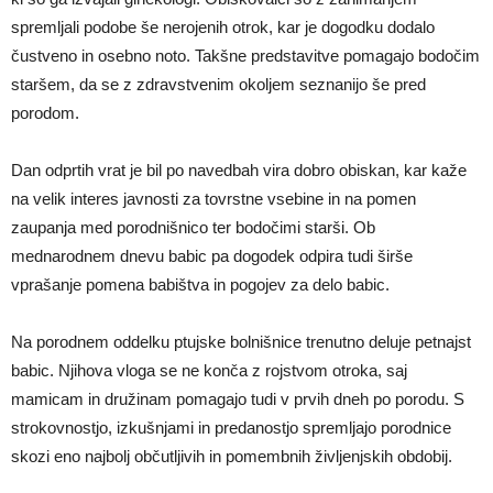
spremljali podobe še nerojenih otrok, kar je dogodku dodalo
čustveno in osebno noto. Takšne predstavitve pomagajo bodočim
staršem, da se z zdravstvenim okoljem seznanijo še pred
porodom.
Dan odprtih vrat je bil po navedbah vira dobro obiskan, kar kaže
na velik interes javnosti za tovrstne vsebine in na pomen
zaupanja med porodnišnico ter bodočimi starši. Ob
mednarodnem dnevu babic pa dogodek odpira tudi širše
vprašanje pomena babištva in pogojev za delo babic.
Na porodnem oddelku ptujske bolnišnice trenutno deluje petnajst
babic. Njihova vloga se ne konča z rojstvom otroka, saj
mamicam in družinam pomagajo tudi v prvih dneh po porodu. S
strokovnostjo, izkušnjami in predanostjo spremljajo porodnice
skozi eno najbolj občutljivih in pomembnih življenjskih obdobij.