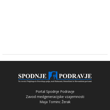
Portal Spodnje Podravje
Zavod medgeneracijske vzajemnosti
Maja Tominc Žerak