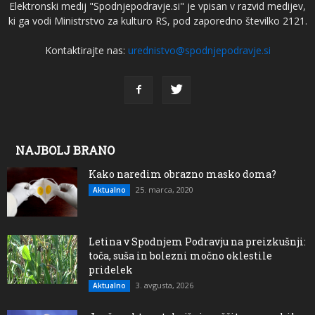
Elektronski medij "Spodnjepodravje.si" je vpisan v razvid medijev,
ki ga vodi Ministrstvo za kulturo RS, pod zaporedno številko 2121.
Kontaktirajte nas:
urednistvo@spodnjepodravje.si
NAJBOLJ BRANO
Kako naredim obrazno masko doma?
25. marca, 2020
Aktualno
Letina v Spodnjem Podravju na preizkušnji:
toča, suša in bolezni močno oklestile
pridelek
3. avgusta, 2026
Aktualno