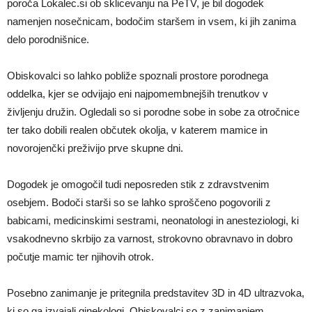
poroča Lokalec.si ob sklicevanju na PeTV, je bil dogodek
namenjen nosečnicam, bodočim staršem in vsem, ki jih zanima
delo porodnišnice.
Obiskovalci so lahko pobliže spoznali prostore porodnega
oddelka, kjer se odvijajo eni najpomembnejših trenutkov v
življenju družin. Ogledali so si porodne sobe in sobe za otročnice
ter tako dobili realen občutek okolja, v katerem mamice in
novorojenčki preživijo prve skupne dni.
Dogodek je omogočil tudi neposreden stik z zdravstvenim
osebjem. Bodoči starši so se lahko sproščeno pogovorili z
babicami, medicinskimi sestrami, neonatologi in anesteziologi, ki
vsakodnevno skrbijo za varnost, strokovno obravnavo in dobro
počutje mamic ter njihovih otrok.
Posebno zanimanje je pritegnila predstavitev 3D in 4D ultrazvoka,
ki so ga izvajali ginekologi. Obiskovalci so z zanimanjem