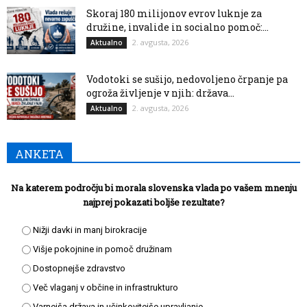
Skoraj 180 milijonov evrov luknje za
družine, invalide in socialno pomoč:...
2. avgusta, 2026
Aktualno
Vodotoki se sušijo, nedovoljeno črpanje pa
ogroža življenje v njih: država...
2. avgusta, 2026
Aktualno
ANKETA
Na katerem področju bi morala slovenska vlada po vašem mnenju
najprej pokazati boljše rezultate?
Nižji davki in manj birokracije
Višje pokojnine in pomoč družinam
Dostopnejše zdravstvo
Več vlaganj v občine in infrastrukturo
Varnejša država in učinkovitejše upravljanje