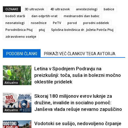
OZNAKE
3D ultrazvok
4D ultrazvok
anesteziologi
babice
bodoči starši
dan-odprtih-vrat
mednarodni dan babic
neonatologi
nosečnice
PeTV
porod
porodni oddelek
Porodnišnica Ptuj
ptuj
Splošna bolnišnica dr. Jožeta Potrča Ptuj
zdravstveno osebje
PODOBNI ČLANKI
PRIKAŽI VEČ ČLANKOV TEGA AVTORJA
Letina v Spodnjem Podravju na
preizkušnji: toča, suša in bolezni močno
oklestile pridelek
Aktualno
Skoraj 180 milijonov evrov luknje za
družine, invalide in socialno pomoč:
Janševa vlada rešuje nevarno zapuščino
Aktualno
Vodotoki se sušijo, nedovoljeno črpanje