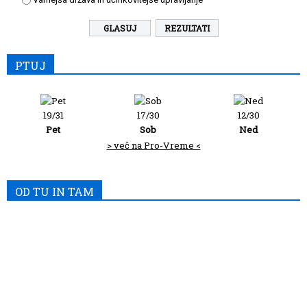
REZULTATI
PTUJ
19/31
17/30
12/30
Pet
Sob
Ned
> več na Pro-Vreme <
OD TU IN TAM