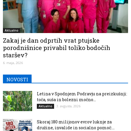
Aktualno
Zakaj je dan odprtih vrat ptujske
porodnišnice privabil toliko bodočih
staršev?
6. maja, 2026
NOVOSTI
Letina v Spodnjem Podravju na preizkušnji:
toča, suša in bolezni močno...
3. avgusta, 2026
Aktualno
Skoraj 180 milijonov evrov luknje za
družine, invalide in socialno pomoč:...