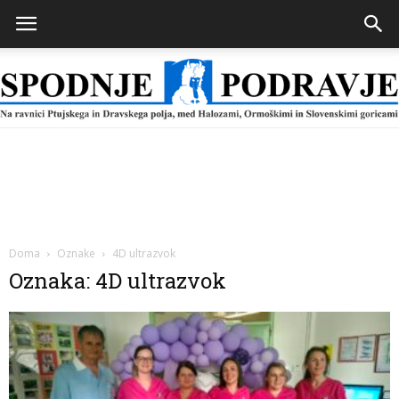
Spodnje
Podravje
Doma
Oznake
4D ultrazvok
Oznaka: 4D ultrazvok