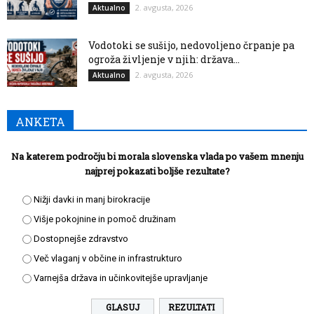
2. avgusta, 2026
Aktualno
Vodotoki se sušijo, nedovoljeno črpanje pa
ogroža življenje v njih: država...
2. avgusta, 2026
Aktualno
ANKETA
Na katerem področju bi morala slovenska vlada po vašem mnenju
najprej pokazati boljše rezultate?
Nižji davki in manj birokracije
Višje pokojnine in pomoč družinam
Dostopnejše zdravstvo
Več vlaganj v občine in infrastrukturo
Varnejša država in učinkovitejše upravljanje
REZULTATI