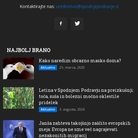
Kontaktirajte nas:
urednistvo@spodnjepodravje.si
NAJBOLJ BRANO
Kako naredim obrazno masko doma?
25. marca, 2020
Aktualno
Letina v Spodnjem Podravju na preizkušnji:
toča, suša in bolezni močno oklestile
pridelek
3. avgusta, 2026
Aktualno
Janša zahteva takojšnjo zaščito evropskih
meja: Evropa ne sme več nagrajevati
nezakonitih migracij