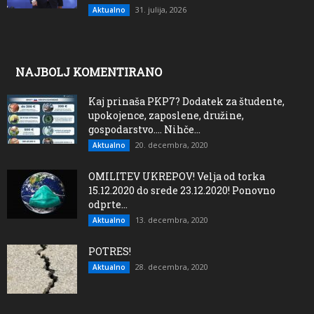
31. julija, 2026
Aktualno
NAJBOLJ KOMENTIRANO
Kaj prinaša PKP7? Dodatek za študente,
upokojence, zaposlene, družine,
gospodarstvo…. Nihče...
20. decembra, 2020
Aktualno
OMILITEV UKREPOV! Velja od torka
15.12.2020 do srede 23.12.2020! Ponovno
odprte...
13. decembra, 2020
Aktualno
POTRES!
28. decembra, 2020
Aktualno