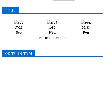
PTUJ
17/27
11/30
16/33
Sob
Ned
Pon
> več na Pro-Vreme <
OD TU IN TAM