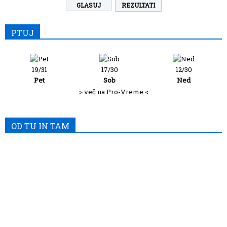
REZULTATI
PTUJ
19/31
17/30
12/30
Pet
Sob
Ned
> več na Pro-Vreme <
OD TU IN TAM