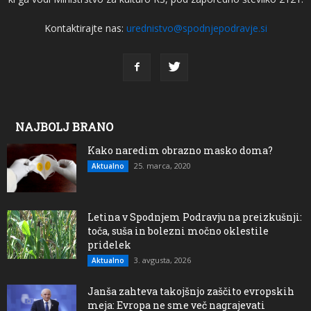
Kontaktirajte nas:
urednistvo@spodnjepodravje.si
NAJBOLJ BRANO
Kako naredim obrazno masko doma?
25. marca, 2020
Aktualno
Letina v Spodnjem Podravju na preizkušnji:
toča, suša in bolezni močno oklestile
pridelek
3. avgusta, 2026
Aktualno
Janša zahteva takojšnjo zaščito evropskih
meja: Evropa ne sme več nagrajevati