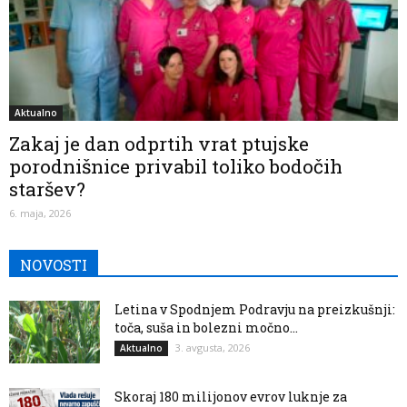
Aktualno
Zakaj je dan odprtih vrat ptujske
porodnišnice privabil toliko bodočih
staršev?
6. maja, 2026
NOVOSTI
Letina v Spodnjem Podravju na preizkušnji:
toča, suša in bolezni močno...
3. avgusta, 2026
Aktualno
Skoraj 180 milijonov evrov luknje za