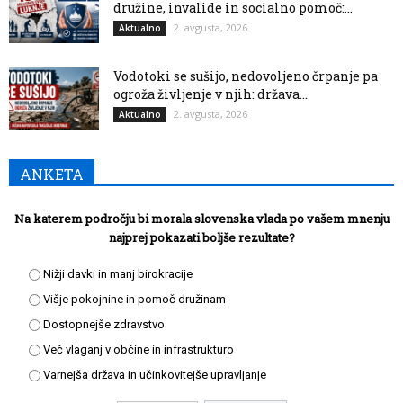
družine, invalide in socialno pomoč:...
2. avgusta, 2026
Aktualno
Vodotoki se sušijo, nedovoljeno črpanje pa
ogroža življenje v njih: država...
2. avgusta, 2026
Aktualno
ANKETA
Na katerem področju bi morala slovenska vlada po vašem mnenju
najprej pokazati boljše rezultate?
Nižji davki in manj birokracije
Višje pokojnine in pomoč družinam
Dostopnejše zdravstvo
Več vlaganj v občine in infrastrukturo
Varnejša država in učinkovitejše upravljanje