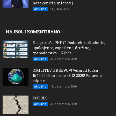
nezakonitih migracij
31. julija, 2026
Aktualno
NAJBOLJ KOMENTIRANO
Kaj prinaša PKP7? Dodatek za študente,
upokojence, zaposlene, družine,
gospodarstvo…. Nihče...
20. decembra, 2020
Aktualno
OMILITEV UKREPOV! Velja od torka
15.12.2020 do srede 23.12.2020! Ponovno
odprte...
13. decembra, 2020
Aktualno
POTRES!
28. decembra, 2020
Aktualno