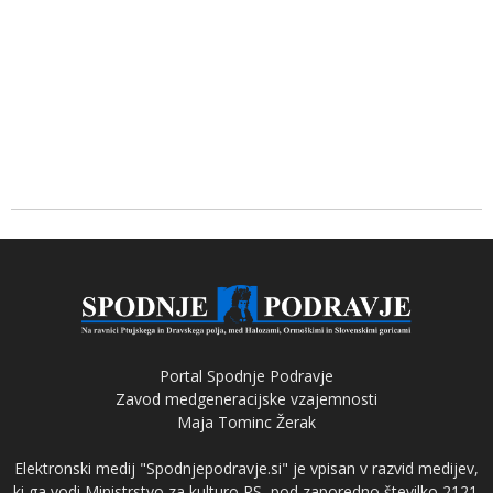
Portal Spodnje Podravje
Zavod medgeneracijske vzajemnosti
Maja Tominc Žerak
Elektronski medij "Spodnjepodravje.si" je vpisan v razvid medijev,
ki ga vodi Ministrstvo za kulturo RS, pod zaporedno številko 2121.