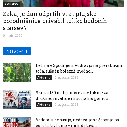
Aktualno
Zakaj je dan odprtih vrat ptujske
porodnišnice privabil toliko bodočih
staršev?
6. maja, 2026
NOVOSTI
Letina v Spodnjem Podravju na preizkušnji:
toča, suša in bolezni močno...
3. avgusta, 2026
Aktualno
Skoraj 180 milijonov evrov luknje za
družine, invalide in socialno pomoč:...
2. avgusta, 2026
Aktualno
Vodotoki se sušijo, nedovoljeno črpanje pa
ogroža življenje v njih: država...