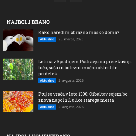
NAJBOLJ BRANO
Kako naredim obrazno masko doma?
25. marca, 2020
Aktualno
Letina v Spodnjem Podravju na preizkušnji:
toča, suša in bolezni močno oklestile
pridelek
3. avgusta, 2026
Aktualno
Ptuj se vrača v leto 1300: Ožbaltov sejem bo
znova napolnil ulice starega mesta
2. avgusta, 2026
Aktualno