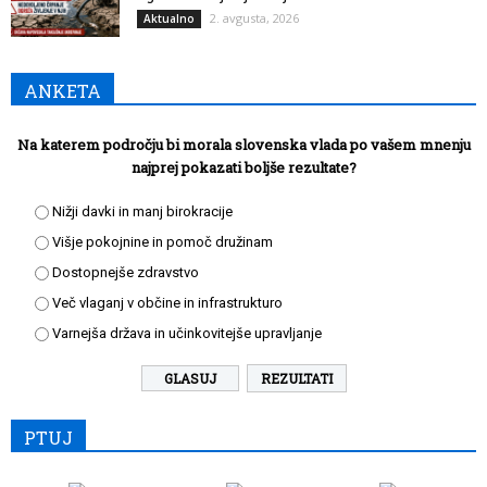
2. avgusta, 2026
Aktualno
ANKETA
Na katerem področju bi morala slovenska vlada po vašem mnenju
najprej pokazati boljše rezultate?
Nižji davki in manj birokracije
Višje pokojnine in pomoč družinam
Dostopnejše zdravstvo
Več vlaganj v občine in infrastrukturo
Varnejša država in učinkovitejše upravljanje
REZULTATI
PTUJ