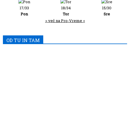
17/33
18/34
15/30
Pon
Tor
Sre
> več na Pro-Vreme <
OD TU IN TAM