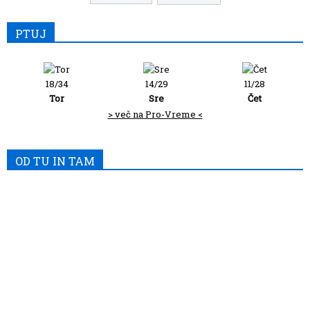
PTUJ
18/34
14/29
11/28
Tor
Sre
Čet
> več na Pro-Vreme <
OD TU IN TAM