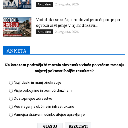
2. avgusta, 2026
Aktualno
Vodotoki se sušijo, nedovoljeno črpanje pa
ogroža življenje v njih: država...
2. avgusta, 2026
Aktualno
ANKETA
Na katerem področju bi morala slovenska vlada po vašem mnenju
najprej pokazati boljše rezultate?
Nižji davki in manj birokracije
Višje pokojnine in pomoč družinam
Dostopnejše zdravstvo
Več vlaganj v občine in infrastrukturo
Varnejša država in učinkovitejše upravljanje
REZULTATI