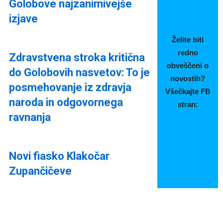
Golobove najzanimivejše
izjave
Želite biti
redno
Zdravstvena stroka kritična
obveščeni o
do Golobovih nasvetov: To je
novostih?
posmehovanje iz zdravja
Všečkajte FB
naroda in odgovornega
stran:
ravnanja
Novi fiasko Klakočar
Zupančičeve