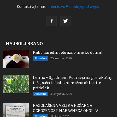
Kontaktirajte nas:
urednistvo@spodnjepodravje.si
NAJBOLJ BRANO
Kako naredim obrazno masko doma?
25. marca, 2020
Aktualno
Letina v Spodnjem Podravju na preizkušnji:
toča, suša in bolezni močno oklestile
pridelek
3. avgusta, 2026
Aktualno
RAZGLAŠENA VELIKA POŽARNA
OGROŽENOST NARAVNEGA OKOLJA
19. julija, 2022
Aktualno