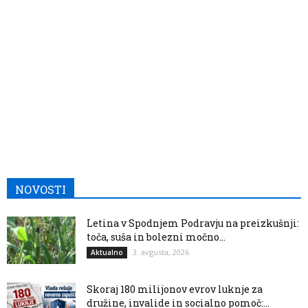
NOVOSTI
Letina v Spodnjem Podravju na preizkušnji:
toča, suša in bolezni močno...
3. avgusta, 2026
Aktualno
Skoraj 180 milijonov evrov luknje za
družine, invalide in socialno pomoč:...