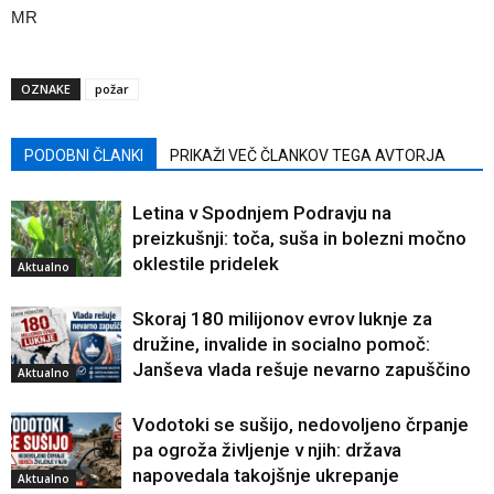
MR
OZNAKE
požar
PODOBNI ČLANKI
PRIKAŽI VEČ ČLANKOV TEGA AVTORJA
Letina v Spodnjem Podravju na
preizkušnji: toča, suša in bolezni močno
oklestile pridelek
Aktualno
Skoraj 180 milijonov evrov luknje za
družine, invalide in socialno pomoč:
Janševa vlada rešuje nevarno zapuščino
Aktualno
Vodotoki se sušijo, nedovoljeno črpanje
pa ogroža življenje v njih: država
napovedala takojšnje ukrepanje
Aktualno