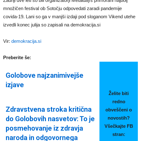
Zadnji dve leti so bili organizatorji Metaldays primorani najbolj
množičen festival ob Sotočju odpovedati zaradi pandemije
covida-19. Lani so ga v manjši izdaji pod sloganom Vikend utehe
izvedli konec julija so zapisali na demokracija.si
Vir:
demokracija.si
Preberite še:
Golobove najzanimivejše
izjave
Želite biti
redno
Zdravstvena stroka kritična
obveščeni o
do Golobovih nasvetov: To je
novostih?
Všečkajte FB
posmehovanje iz zdravja
stran:
naroda in odgovornega