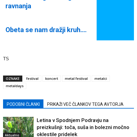
ravnanja
Obeta se nam dražji kruh….
TS
OZNAKE
festival
koncert
metal festival
metalci
metaldays
PODOBNI ČLANKI
PRIKAŽI VEČ ČLANKOV TEGA AVTORJA
Letina v Spodnjem Podravju na
preizkušnji: toča, suša in bolezni močno
oklestile pridelek
Aktualno