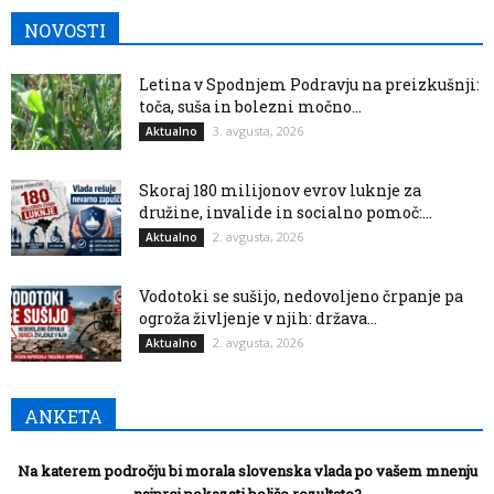
NOVOSTI
Letina v Spodnjem Podravju na preizkušnji:
toča, suša in bolezni močno...
3. avgusta, 2026
Aktualno
Skoraj 180 milijonov evrov luknje za
družine, invalide in socialno pomoč:...
2. avgusta, 2026
Aktualno
Vodotoki se sušijo, nedovoljeno črpanje pa
ogroža življenje v njih: država...
2. avgusta, 2026
Aktualno
ANKETA
Na katerem področju bi morala slovenska vlada po vašem mnenju