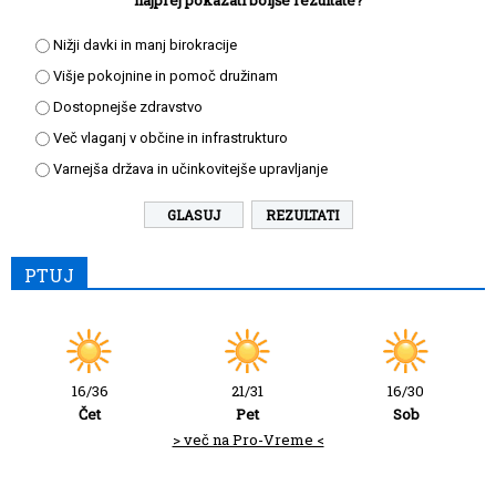
najprej pokazati boljše rezultate?
Nižji davki in manj birokracije
Višje pokojnine in pomoč družinam
Dostopnejše zdravstvo
Več vlaganj v občine in infrastrukturo
Varnejša država in učinkovitejše upravljanje
REZULTATI
PTUJ
16/36
21/31
16/30
Čet
Pet
Sob
> več na Pro-Vreme <