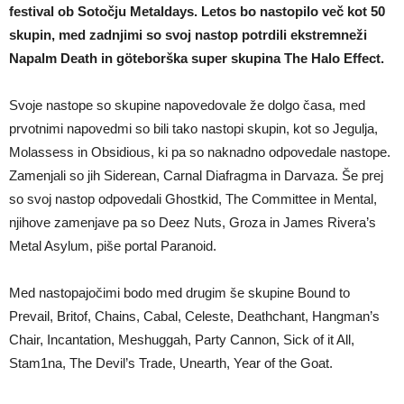
festival ob Sotočju Metaldays. Letos bo nastopilo več kot 50
skupin, med zadnjimi so svoj nastop potrdili ekstremneži
Napalm Death in göteborška super skupina The Halo Effect.
Svoje nastope so skupine napovedovale že dolgo časa, med
prvotnimi napovedmi so bili tako nastopi skupin, kot so Jegulja,
Molassess in Obsidious, ki pa so naknadno odpovedale nastope.
Zamenjali so jih Siderean, Carnal Diafragma in Darvaza. Še prej
so svoj nastop odpovedali Ghostkid, The Committee in Mental,
njihove zamenjave pa so Deez Nuts, Groza in James Rivera’s
Metal Asylum, piše portal Paranoid.
Med nastopajočimi bodo med drugim še skupine Bound to
Prevail, Britof, Chains, Cabal, Celeste, Deathchant, Hangman’s
Chair, Incantation, Meshuggah, Party Cannon, Sick of it All,
Stam1na, The Devil’s Trade, Unearth, Year of the Goat.