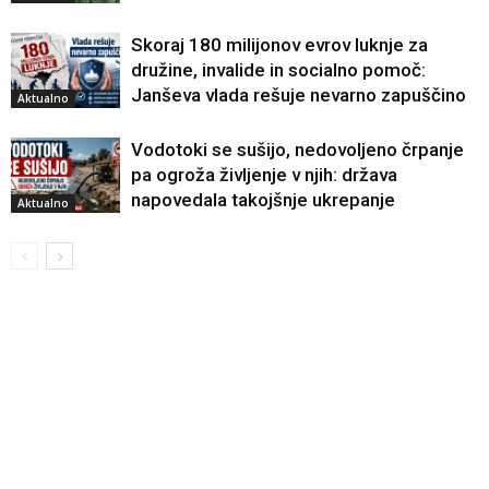
Skoraj 180 milijonov evrov luknje za
družine, invalide in socialno pomoč:
Janševa vlada rešuje nevarno zapuščino
Aktualno
Vodotoki se sušijo, nedovoljeno črpanje
pa ogroža življenje v njih: država
napovedala takojšnje ukrepanje
Aktualno