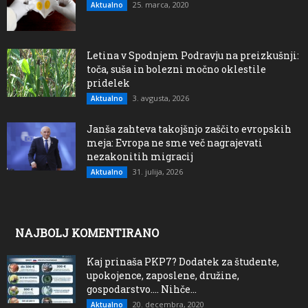
25. marca, 2020
Aktualno
Letina v Spodnjem Podravju na preizkušnji:
toča, suša in bolezni močno oklestile
pridelek
3. avgusta, 2026
Aktualno
Janša zahteva takojšnjo zaščito evropskih
meja: Evropa ne sme več nagrajevati
nezakonitih migracij
31. julija, 2026
Aktualno
NAJBOLJ KOMENTIRANO
Kaj prinaša PKP7? Dodatek za študente,
upokojence, zaposlene, družine,
gospodarstvo…. Nihče...
20. decembra, 2020
Aktualno