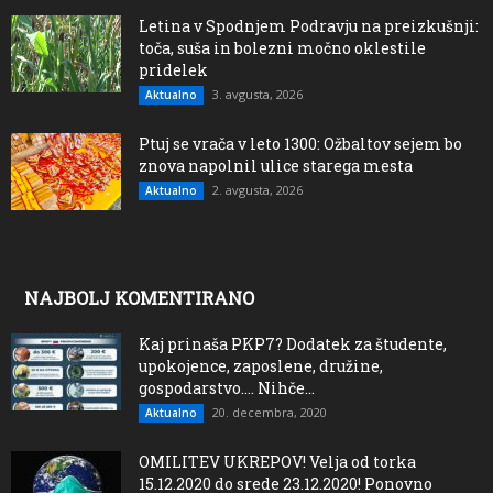
Letina v Spodnjem Podravju na preizkušnji:
toča, suša in bolezni močno oklestile
pridelek
3. avgusta, 2026
Aktualno
Ptuj se vrača v leto 1300: Ožbaltov sejem bo
znova napolnil ulice starega mesta
2. avgusta, 2026
Aktualno
NAJBOLJ KOMENTIRANO
Kaj prinaša PKP7? Dodatek za študente,
upokojence, zaposlene, družine,
gospodarstvo…. Nihče...
20. decembra, 2020
Aktualno
OMILITEV UKREPOV! Velja od torka
15.12.2020 do srede 23.12.2020! Ponovno