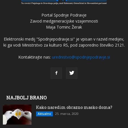
Portal Spodnje Podravje
Zavod medgeneracijske vzajemnosti
Maja Tominc Žerak
Elektronski medij "Spodnjepodravje.si" je vpisan v razvid medijev,
ki ga vodi Ministrstvo za kulturo RS, pod zaporedno številko 2121.
Kontaktirajte nas:
urednistvo@spodnjepodravje.si
NAJBOLJ BRANO
Kako naredim obrazno masko doma?
25. marca, 2020
Aktualno