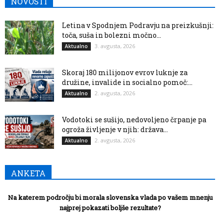
NOVOSTI
Letina v Spodnjem Podravju na preizkušnji:
toča, suša in bolezni močno...
3. avgusta, 2026
Aktualno
Skoraj 180 milijonov evrov luknje za
družine, invalide in socialno pomoč:...
2. avgusta, 2026
Aktualno
Vodotoki se sušijo, nedovoljeno črpanje pa
ogroža življenje v njih: država...
2. avgusta, 2026
Aktualno
ANKETA
Na katerem področju bi morala slovenska vlada po vašem mnenju
najprej pokazati boljše rezultate?