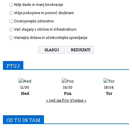
Nižji davki in manj birokracije
Višje pokojnine in pomoč družinam
Dostopnejše zdravstvo
Več vlaganj v občine in infrastrukturo
Varnejša država in učinkovitejše upravljanje
REZULTATI
PTUJ
11/30
16/33
18/34
Ned
Pon
Tor
> več na Pro-Vreme <
OD TU IN TAM