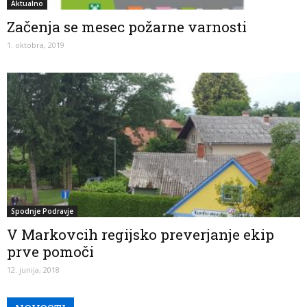
Aktualno
Začenja se mesec požarne varnosti
1. oktobra, 2019
Spodnje Podravje
V Markovcih regijsko preverjanje ekip
prve pomoči
12. junija, 2018