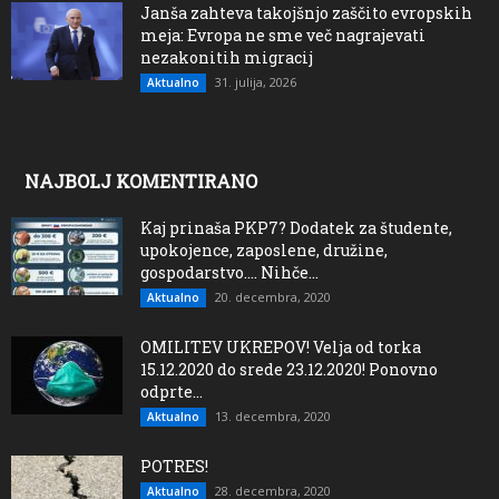
Janša zahteva takojšnjo zaščito evropskih
meja: Evropa ne sme več nagrajevati
nezakonitih migracij
31. julija, 2026
Aktualno
NAJBOLJ KOMENTIRANO
Kaj prinaša PKP7? Dodatek za študente,
upokojence, zaposlene, družine,
gospodarstvo…. Nihče...
20. decembra, 2020
Aktualno
OMILITEV UKREPOV! Velja od torka
15.12.2020 do srede 23.12.2020! Ponovno
odprte...
13. decembra, 2020
Aktualno
POTRES!
28. decembra, 2020
Aktualno