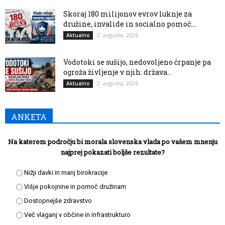
Skoraj 180 milijonov evrov luknje za
družine, invalide in socialno pomoč:...
2. avgusta, 2026
Aktualno
Vodotoki se sušijo, nedovoljeno črpanje pa
ogroža življenje v njih: država...
2. avgusta, 2026
Aktualno
ANKETA
Na katerem področju bi morala slovenska vlada po vašem mnenju
najprej pokazati boljše rezultate?
Nižji davki in manj birokracije
Višje pokojnine in pomoč družinam
Dostopnejše zdravstvo
Več vlaganj v občine in infrastrukturo