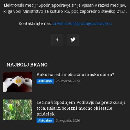
Elektronski medij "Spodnjepodravje.si" je vpisan v razvid medijev,
ki ga vodi Ministrstvo za kulturo RS, pod zaporedno številko 2121.
Kontaktirajte nas:
urednistvo@spodnjepodravje.si
NAJBOLJ BRANO
Kako naredim obrazno masko doma?
25. marca, 2020
Aktualno
Letina v Spodnjem Podravju na preizkušnji:
toča, suša in bolezni močno oklestile
pridelek
3. avgusta, 2026
Aktualno