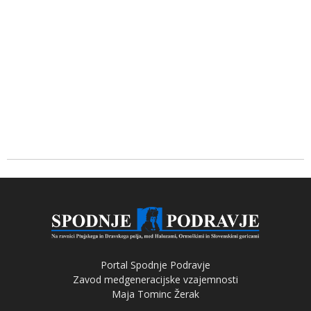
Portal Spodnje Podravje
Zavod medgeneracijske vzajemnosti
Maja Tominc Žerak