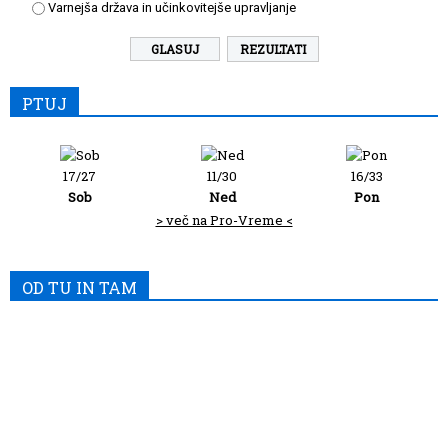
Varnejša država in učinkovitejše upravljanje
REZULTATI
PTUJ
17/27
11/30
16/33
Sob
Ned
Pon
> več na Pro-Vreme <
OD TU IN TAM