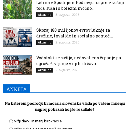
Letina v Spodnjem Podravju na preizkušnji:
toča, suša in bolezni močno...
3. avgusta, 2026
Aktualno
Skoraj 180 milijonov evrov luknje za
družine, invalide in socialno pomoč:...
2. avgusta, 2026
Aktualno
Vodotoki se sušijo, nedovoljeno črpanje pa
ogroža življenje v njih: država...
2. avgusta, 2026
Aktualno
ANKETA
Na katerem področju bi morala slovenska vlada po vašem mnenju
najprej pokazati boljše rezultate?
Nižji davki in manj birokracije