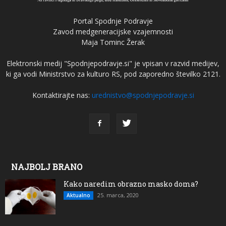
Portal Spodnje Podravje
Zavod medgeneracijske vzajemnosti
Maja Tominc Žerak
Elektronski medij "Spodnjepodravje.si" je vpisan v razvid medijev,
ki ga vodi Ministrstvo za kulturo RS, pod zaporedno številko 2121.
Kontaktirajte nas:
urednistvo@spodnjepodravje.si
NAJBOLJ BRANO
Kako naredim obrazno masko doma?
25. marca, 2020
Aktualno