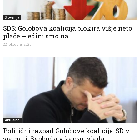
Slovenija
SDS: Golobova koalicija blokira višje neto
plače – edini smo na...
22. oktobra, 2025
Aktualno
Politični razpad Golobove koalicije: SD v
sramoti, Svoboda v kaosu, vlada...