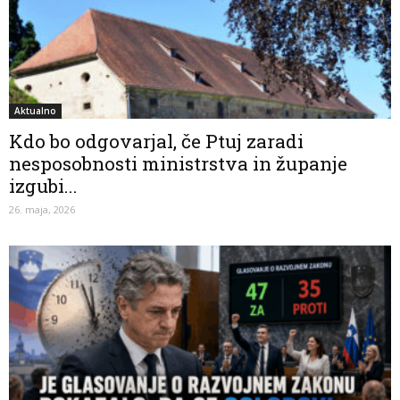
Aktualno
Kdo bo odgovarjal, če Ptuj zaradi
nesposobnosti ministrstva in županje
izgubi...
26. maja, 2026