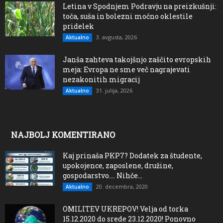
Letina v Spodnjem Podravju na preizkušnji:
toča, suša in bolezni močno oklestile
pridelek
3. avgusta, 2026
Aktualno
Janša zahteva takojšnjo zaščito evropskih
meja: Evropa ne sme več nagrajevati
nezakonitih migracij
31. julija, 2026
Aktualno
NAJBOLJ KOMENTIRANO
Kaj prinaša PKP7? Dodatek za študente,
upokojence, zaposlene, družine,
gospodarstvo…. Nihče...
20. decembra, 2020
Aktualno
OMILITEV UKREPOV! Velja od torka
15.12.2020 do srede 23.12.2020! Ponovno