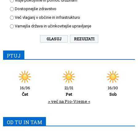
Višje pokojnine in pomoč družinam
Dostopnejše zdravstvo
Več vlaganj v občine in infrastrukturo
Varnejša država in učinkovitejše upravljanje
REZULTATI
PTUJ
16/36
21/31
16/30
Čet
Pet
Sob
> več na Pro-Vreme <
OD TU IN TAM