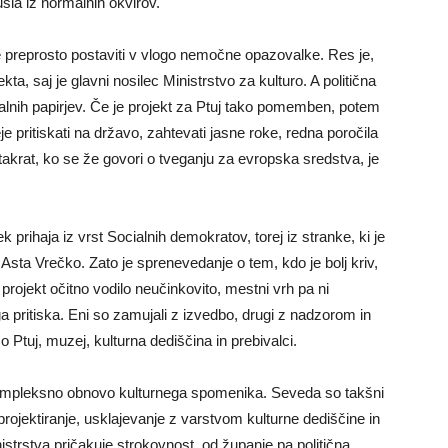
šla iz normalnih okvirov.
preprosto postaviti v vlogo nemočne opazovalke. Res je,
kta, saj je glavni nosilec Ministrstvo za kulturo. A politična
alnih papirjev. Če je projekt za Ptuj tako pomemben, potem
 pritiskati na državo, zahtevati jasne roke, redna poročila
 takrat, ko se že govori o tveganju za evropska sredstva, je
 prihaja iz vrst Socialnih demokratov, torej iz stranke, ki je
o Asta Vrečko. Zato je sprenevedanje o tem, kdo je bolj kriv,
e projekt očitno vodilo neučinkovito, mestni vrh pa ni
 pritiska. Eni so zamujali z izvedbo, drugi z nadzorom in
o Ptuj, muzej, kulturna dediščina in prebivalci.
 kompleksno obnovo kulturnega spomenika. Seveda so takšni
rojektiranje, usklajevanje z varstvom kulturne dediščine in
strstva pričakuje strokovnost, od županje pa politična