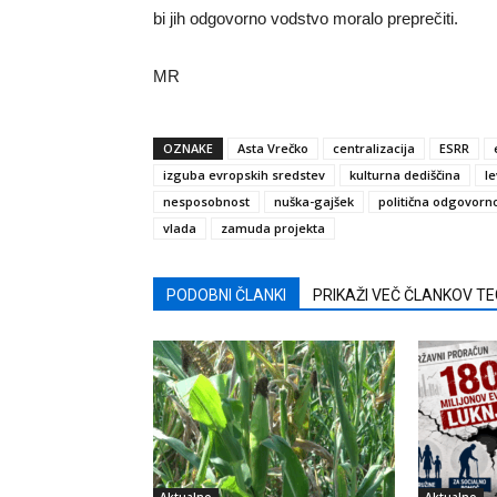
bi jih odgovorno vodstvo moralo preprečiti.
MR
OZNAKE
Asta Vrečko
centralizacija
ESRR
izguba evropskih sredstev
kulturna dediščina
le
nesposobnost
nuška-gajšek
politična odgovorn
vlada
zamuda projekta
PODOBNI ČLANKI
PRIKAŽI VEČ ČLANKOV T