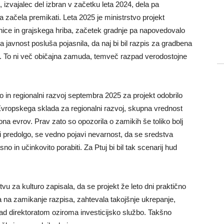
izvajalec del izbran v začetku leta 2024, dela pa
začela premikati. Leta 2025 je ministrstvo projekt
itnice in grajskega hriba, začetek gradnje pa napovedovalo
javnost posluša pojasnila, da naj bi bil razpis za gradbena
026. To ni več običajna zamuda, temveč razpad verodostojne
o in regionalni razvoj septembra 2025 za projekt odobrilo
 Evropskega sklada za regionalni razvoj, skupna vrednost
ijona evrov. Prav zato so opozorila o zamikih še toliko bolj
i predolgo, se vedno pojavi nevarnost, da se sredstva
 in učinkovito porabiti. Za Ptuj bi bil tak scenarij hud
u za kulturo zapisala, da se projekt že leto dni praktično
 na zamikanje razpisa, zahtevala takojšnje ukrepanje,
d direktoratom oziroma investicijsko službo. Takšno