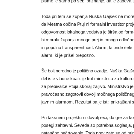
pismo je samo po sebi priznanje, da je zadeva u
Toda pri tem se županja Nuška Gajšek ne more 
da Mestna občina Ptuj ni formalni investitor proje
odgovornost lokalnega vodstva je širša od form
bi morala županja mnogo prej in mnogo odločneje
in popolno transparentnost. Alarm, ki pride šele
alarm, ki je prišel prepozno.
Še bolj nerodno je politično ozadje. Nuška Gajšek
del iste vladne koalicije kot ministrica za kultur
za prebivalce Ptuja skoraj žaljivo. Ministrstvo j
pravočasno zagotovil dovolj močnega političnega
javnim alarmom. Rezultat pa je isti: prikrajšani s
Pri takšnem projektu ni dovolj reči, da gre za
posegi zahtevni. Seveda so potrebna soglasja, p
natančno načrtovanje. Toda prav zato se od mini