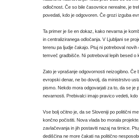
odločnost. Če so bile časovnice nerealne, je treb
povedati, kdo je odgovoren. Če grozi izguba evr
Ta primer je še en dokaz, kako nevarna je komb
in centraliziranega odločanja. V Ljubljani se pro
terenu pa ljudje čakajo. Ptuj ni potreboval novih 
temveč gradbišče. Ni potreboval lepih besed o ku
Zato je vprašanje odgovornosti neizogibno. Če bo
evropski denar, ne bo dovolj, da ministrstvo us
pismo. Nekdo mora odgovarjati za to, da se je proj
nevarnosti. Prebivalci imajo pravico vedeti, kdo j
Vse bolj očitno je, da se Sloveniji po politični m
končno počistiti. Nova vlada bo morala projekte, 
zavlačevanja in jih postaviti nazaj na tirnice. P
dediščina ne more čakati na politično nesposob