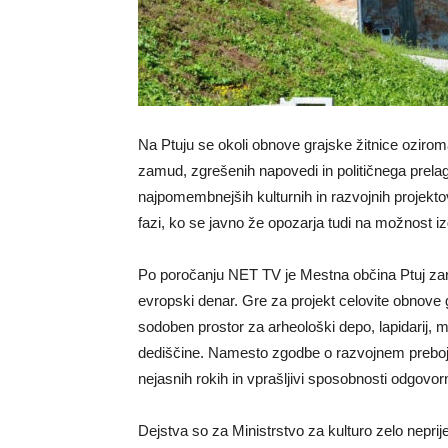
Na Ptuju se okoli obnove grajske žitnice oziro
zamud, zgrešenih napovedi in političnega prelaga
najpomembnejših kulturnih in razvojnih projekt
fazi, ko se javno že opozarja tudi na možnost 
Po poročanju NET TV je Mestna občina Ptuj zar
evropski denar. Gre za projekt celovite obnove g
sodoben prostor za arheološki depo, lapidarij, 
dediščine. Namesto zgodbe o razvojnem preboj
nejasnih rokih in vprašljivi sposobnosti odgovor
Dejstva so za Ministrstvo za kulturo zelo neprije