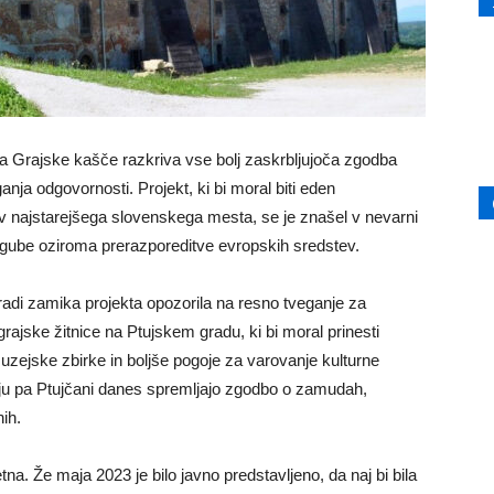
ma Grajske kašče razkriva vse bolj zaskrbljujoča zgodba
nja odgovornosti. Projekt, ki bi moral biti eden
ov najstarejšega slovenskega mesta, se je znašel v nevarni
izgube oziroma prerazporeditve evropskih sredstev.
adi zamika projekta opozorila na resno tveganje za
rajske žitnice na Ptujskem gradu, ki bi moral prinesti
muzejske zbirke in boljše pogoje za varovanje kulturne
u pa Ptujčani danes spremljajo zgodbo o zamudah,
nih.
tna. Že maja 2023 je bilo javno predstavljeno, da naj bi bila