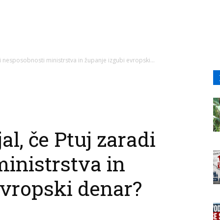
 nesposobnosti ministrstva in županje izgubi evropski...
l, če Ptuj zaradi
inistrstva in
evropski denar?