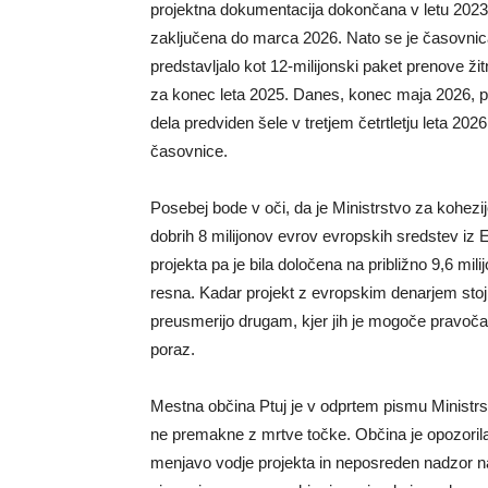
projektna dokumentacija dokončana v letu 2023, 
zaključena do marca 2026. Nato se je časovnica 
predstavljalo kot 12-milijonski paket prenove ž
za konec leta 2025. Danes, konec maja 2026, pa 
dela predviden šele v tretjem četrtletju leta 2
časovnice.
Posebej bode v oči, da je Ministrstvo za kohezij
dobrih 8 milijonov evrov evropskih sredstev iz
projekta pa je bila določena na približno 9,6 mil
resna. Kadar projekt z evropskim denarjem stoj
preusmerijo drugam, kjer jih je mogoče pravočasno
poraz.
Mestna občina Ptuj je v odprtem pismu Ministrstv
ne premakne z mrtve točke. Občina je opozorila
menjavo vodje projekta in neposreden nadzor na