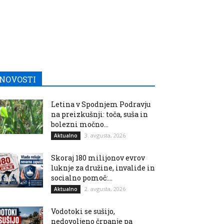
NOVOSTI
Letina v Spodnjem Podravju
na preizkušnji: toča, suša in
bolezni močno...
3. avgusta, 2026
Aktualno
Skoraj 180 milijonov evrov
luknje za družine, invalide in
socialno pomoč:...
2. avgusta, 2026
Aktualno
Vodotoki se sušijo,
nedovoljeno črpanje pa