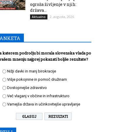
ogroža življenje v njih:
država...
2. avgusta, 2026
Aktualno
ANKETA
a katerem področju bi morala slovenska vlada po
vašem mnenju najprej pokazati boljše rezultate?
Nižji davki in manj birokracije
Višje pokojnine in pomoč družinam
Dostopnejše zdravstvo
Več vlaganj v občine in infrastrukturo
Varnejša država in učinkovitejše upravljanje
REZULTATI