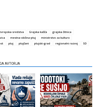
evropska-sredstva
Grajska kašča
grajska žitnica
vica
mestna-občina-ptuj
ministrstvo za kulturo
ost
ptuj
ptujčani
ptujski-grad
regionalni razvoj
SD
EGA AVTORJA