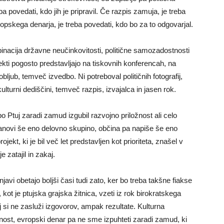
a povedati, kdo jih je pripravil. Če razpis zamuja, je treba
opskega denarja, je treba povedati, kdo bo za to odgovarjal.
inacija državne neučinkovitosti, politične samozadostnosti
jekti pogosto predstavljajo na tiskovnih konferencah, na
obljub, temveč izvedbo. Ni potreboval političnih fotografij,
lturni dediščini, temveč razpis, izvajalca in jasen rok.
 Ptuj zaradi zamud izgubil razvojno priložnost ali celo
tanovi še eno delovno skupino, občina pa napiše še eno
ekt, ki je bil več let predstavljen kot prioriteta, znašel v
e zatajil in zakaj.
enjavi obetajo boljši časi tudi zato, ker bo treba takšne fiakse
kot je ptujska grajska žitnica, vzeti iz rok birokratskega
tuj si ne zasluži izgovorov, ampak rezultate. Kulturna
nost, evropski denar pa ne sme izpuhteti zaradi zamud, ki