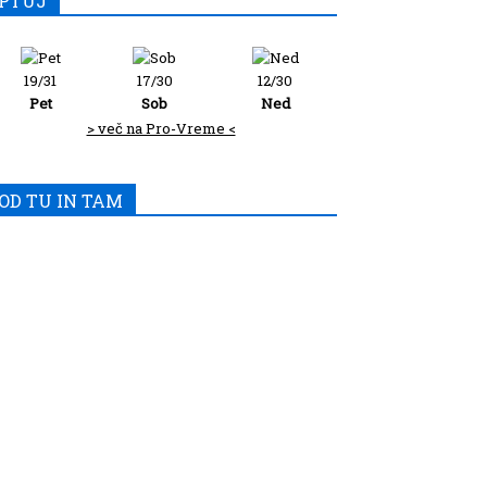
PTUJ
19/31
17/30
12/30
Pet
Sob
Ned
> več na Pro-Vreme <
OD TU IN TAM