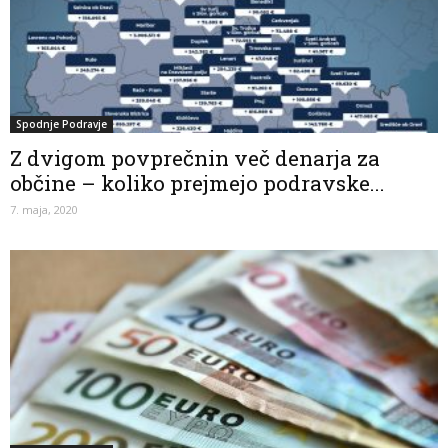
Spodnje Podravje
Z dvigom povprečnin več denarja za
občine – koliko prejmejo podravske...
7. maja, 2020