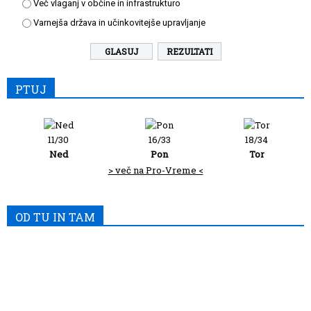
Več vlaganj v občine in infrastrukturo
Varnejša država in učinkovitejše upravljanje
REZULTATI
PTUJ
11/30
16/33
18/34
Ned
Pon
Tor
> več na Pro-Vreme <
OD TU IN TAM