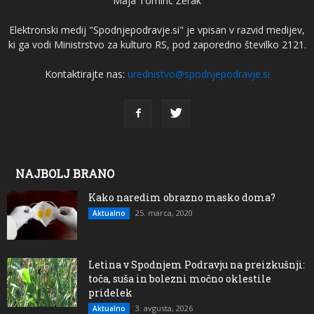
Maja Tominc Žerak
Elektronski medij "Spodnjepodravje.si" je vpisan v razvid medijev,
ki ga vodi Ministrstvo za kulturo RS, pod zaporedno številko 2121.
Kontaktirajte nas:
urednistvo@spodnjepodravje.si
NAJBOLJ BRANO
Kako naredim obrazno masko doma?
25. marca, 2020
Aktualno
Letina v Spodnjem Podravju na preizkušnji:
toča, suša in bolezni močno oklestile
pridelek
3. avgusta, 2026
Aktualno