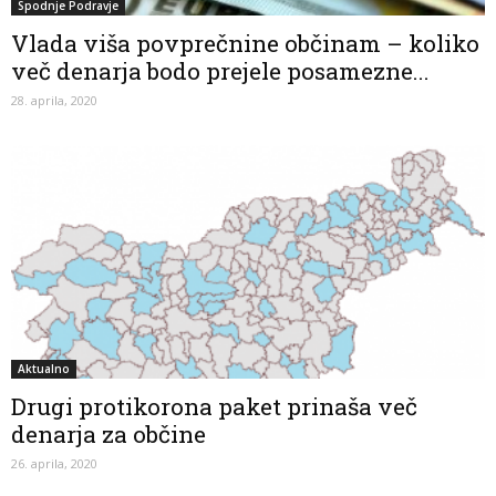
Spodnje Podravje
Vlada viša povprečnine občinam – koliko
več denarja bodo prejele posamezne...
28. aprila, 2020
Aktualno
Drugi protikorona paket prinaša več
denarja za občine
26. aprila, 2020