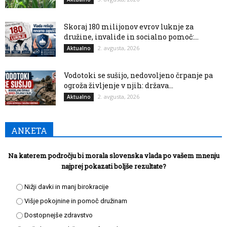
Skoraj 180 milijonov evrov luknje za
družine, invalide in socialno pomoč:...
2. avgusta, 2026
Aktualno
Vodotoki se sušijo, nedovoljeno črpanje pa
ogroža življenje v njih: država...
2. avgusta, 2026
Aktualno
ANKETA
Na katerem področju bi morala slovenska vlada po vašem mnenju
najprej pokazati boljše rezultate?
Nižji davki in manj birokracije
Višje pokojnine in pomoč družinam
Dostopnejše zdravstvo