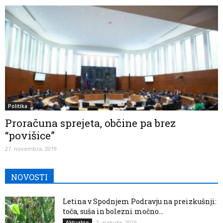
Politika
Proračuna sprejeta, občine pa brez
“povišice”
27. novembra, 2019
NOVOSTI
Letina v Spodnjem Podravju na preizkušnji:
toča, suša in bolezni močno...
3. avgusta, 2026
Aktualno