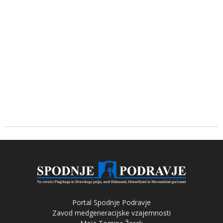
Portal Spodnje Podravje
Zavod medgeneracijske vzajemnosti