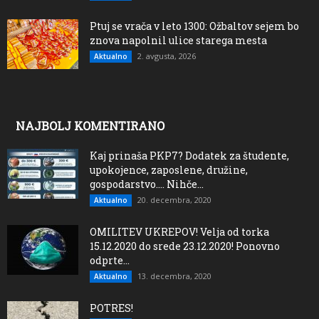
Ptuj se vrača v leto 1300: Ožbaltov sejem bo
znova napolnil ulice starega mesta
2. avgusta, 2026
Aktualno
NAJBOLJ KOMENTIRANO
Kaj prinaša PKP7? Dodatek za študente,
upokojence, zaposlene, družine,
gospodarstvo…. Nihče...
20. decembra, 2020
Aktualno
OMILITEV UKREPOV! Velja od torka
15.12.2020 do srede 23.12.2020! Ponovno
odprte...
13. decembra, 2020
Aktualno
POTRES!