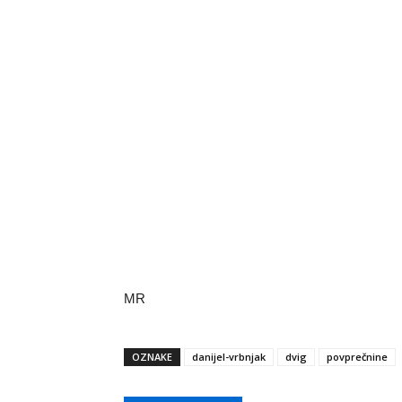
MR
OZNAKE
danijel-vrbnjak
dvig
povprečnine