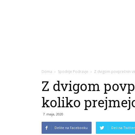
Doma
Spodnje Podravje
Z dvigom povprečnin ve
Z dvigom povpr
koliko prejmej
7. maja, 2020
Delite na Facebooku
Deli na Twitter