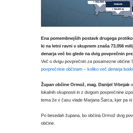
Ena pomembnejših postavk drugega protikoro
ki na letni ravni v skupnem znaša 73,056 mili
denarja več bo glede na dvig povprečnin pr
Več o dvigu povprečnin za posamezne občine S
povprečnine občinam – koliko več denarja bod
Župan občine Ormož, mag. Danijel Vrbnjak
o
lokalnih skupnosti in z dvigom povprečnine izpo
tema že v času vlade Marjana Šarca, kjer pa ni
Po besedah župana, bo občina Ormož dvig povpre
občine.