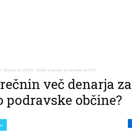
č denarja za občine – koliko prejmejo podravske občine?
ečnin več denarja za
o podravske občine?
ju