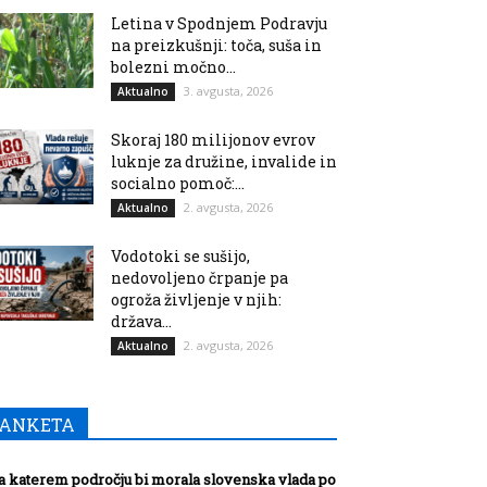
Letina v Spodnjem Podravju
na preizkušnji: toča, suša in
bolezni močno...
3. avgusta, 2026
Aktualno
Skoraj 180 milijonov evrov
luknje za družine, invalide in
socialno pomoč:...
2. avgusta, 2026
Aktualno
Vodotoki se sušijo,
nedovoljeno črpanje pa
ogroža življenje v njih:
država...
2. avgusta, 2026
Aktualno
ANKETA
a katerem področju bi morala slovenska vlada po