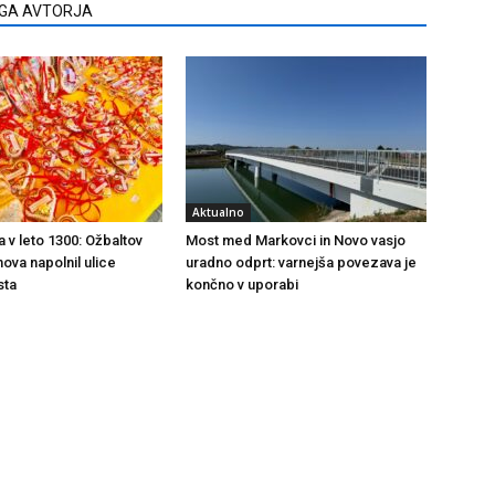
EGA AVTORJA
Aktualno
a v leto 1300: Ožbaltov
Most med Markovci in Novo vasjo
ova napolnil ulice
uradno odprt: varnejša povezava je
sta
končno v uporabi