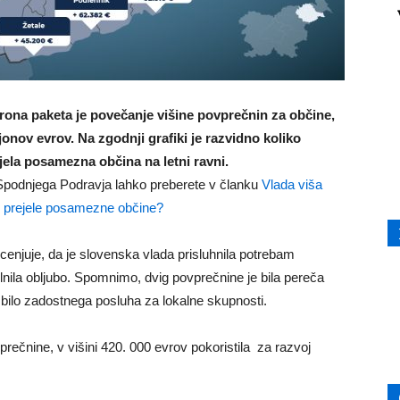
na paketa je povečanje višine povprečnin za občine,
jonov evrov. Na zgodnji grafiki je razvidno koliko
ejela posamezna občina na letni ravni.
podnjega Podravja lahko preberete v članku
Vlada viša
o prejele posamezne občine?
cenjuje, da je slovenska vlada prisluhnila potrebam
lnila obljubo. Spomnimo, dvig povprečnine je bila pereča
 bilo zadostnega posluha za lokalne skupnosti.
čnine, v višini 420. 000 evrov pokoristila za razvoj