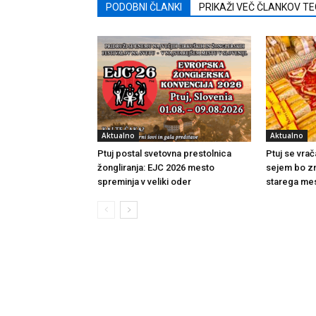
PODOBNI ČLANKI
PRIKAŽI VEČ ČLANKOV T
Aktualno
Aktualno
Ptuj postal svetovna prestolnica
Ptuj se vrač
žongliranja: EJC 2026 mesto
sejem bo zn
spreminja v veliki oder
starega me