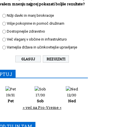
vašem mnenju najprej pokazati boljše rezultate?
Nižji davki in manj birokracije
Višje pokojnine in pomoč družinam
Dostopnejše zdravstvo
Več vlaganj v občine in infrastrukturo
Varnejša država in učinkovitejše upravljanje
REZULTATI
PTUJ
19/31
17/30
12/30
Pet
Sob
Ned
> več na Pro-Vreme <
OD TU IN TAM