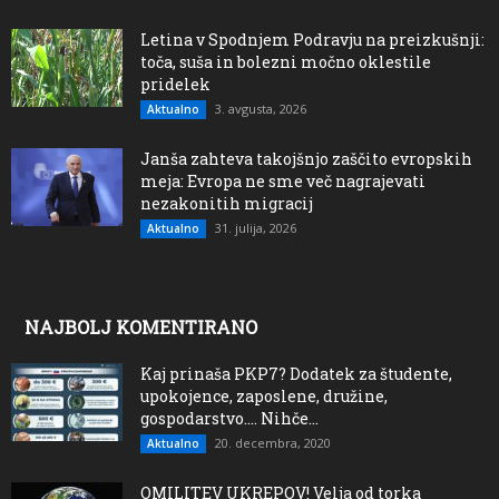
Letina v Spodnjem Podravju na preizkušnji:
toča, suša in bolezni močno oklestile
pridelek
3. avgusta, 2026
Aktualno
Janša zahteva takojšnjo zaščito evropskih
meja: Evropa ne sme več nagrajevati
nezakonitih migracij
31. julija, 2026
Aktualno
NAJBOLJ KOMENTIRANO
Kaj prinaša PKP7? Dodatek za študente,
upokojence, zaposlene, družine,
gospodarstvo…. Nihče...
20. decembra, 2020
Aktualno
OMILITEV UKREPOV! Velja od torka