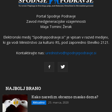
Portal Spodnje Podravje
Zavod medgeneracijske vzajemnosti
Maja Tominc Žerak
Elektronski medij "Spodnjepodravje.si" je vpisan v razvid medijev,
ki ga vodi Ministrstvo za kulturo RS, pod zaporedno številko 2121.
Kontaktirajte nas:
urednistvo@spodnjepodravje.si
NAJBOLJ BRANO
Kako naredim obrazno masko doma?
25. marca, 2020
Aktualno