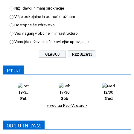
Nižji davki in manj birokracije
Višje pokojnine in pomoč družinam
Dostopnejše zdravstvo
Več vlaganj v občine in infrastrukturo
Varnejša država in učinkovitejše upravljanje
REZULTATI
PTUJ
19/31
17/30
12/30
Pet
Sob
Ned
> več na Pro-Vreme <
OD TU IN TAM