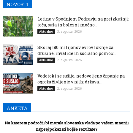
NOVOSTI
Letina v Spodnjem Podravju na preizkušnji:
toča, suša in bolezni močno...
3. avgusta, 2026
Aktualno
Skoraj 180 milijonov evrov luknje za
družine, invalide in socialno pomoč:...
2. avgusta, 2026
Aktualno
Vodotoki se sušijo, nedovoljeno črpanje pa
ogroža življenje v njih: država...
2. avgusta, 2026
Aktualno
ANKETA
Na katerem področju bi morala slovenska vlada po vašem mnenju
najprej pokazati boljše rezultate?