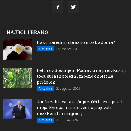
NAJBOLJ BRANO
Kako naredim obrazno masko doma?
25. marca, 2020
Aktualno
Letina v Spodnjem Podravju na preizkušnji:
toča, suša in bolezni močno oklestile
pridelek
3. avgusta, 2026
Aktualno
Janša zahteva takojšnjo zaščito evropskih
meja: Evropa ne sme več nagrajevati
nezakonitih migracij
31. julija, 2026
Aktualno