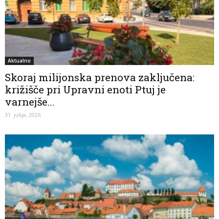
Aktualno
Skoraj milijonska prenova zaključena:
križišče pri Upravni enoti Ptuj je
varnejše...
31. julija, 2026