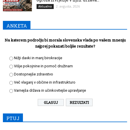
2. avgusta, 2026
Aktualno
ANKETA
Na katerem področju bi morala slovenska vlada po vašem mnenju
najprej pokazati boljše rezultate?
Nižji davki in manj birokracije
Višje pokojnine in pomoč družinam
Dostopnejše zdravstvo
Več vlaganj v občine in infrastrukturo
Varnejša država in učinkovitejše upravljanje
REZULTATI
PTUJ