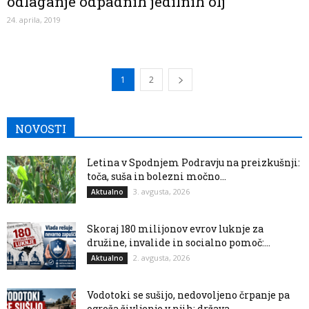
odlaganje odpadnih jedilnih olj
24. aprila, 2019
1
2
NOVOSTI
Letina v Spodnjem Podravju na preizkušnji:
toča, suša in bolezni močno...
3. avgusta, 2026
Aktualno
Skoraj 180 milijonov evrov luknje za
družine, invalide in socialno pomoč:...
2. avgusta, 2026
Aktualno
Vodotoki se sušijo, nedovoljeno črpanje pa
ogroža življenje v njih: država...