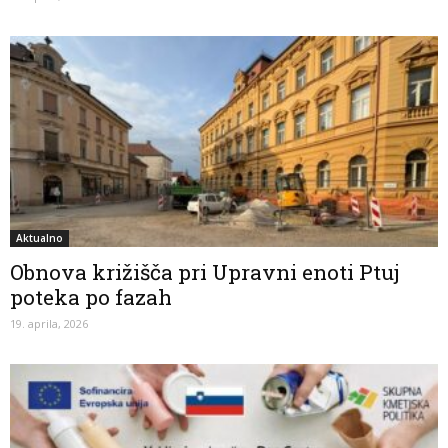
Aktualno
Obnova križišča pri Upravni enoti Ptuj
poteka po fazah
19. aprila, 2026