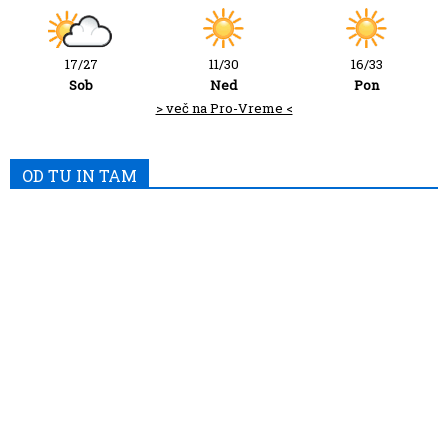
17/27
11/30
16/33
Sob
Ned
Pon
> več na Pro-Vreme <
OD TU IN TAM