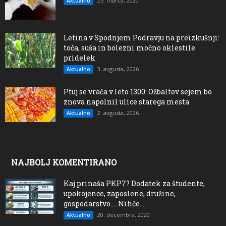
25. marca, 2020
Aktualno
Letina v Spodnjem Podravju na preizkušnji:
toča, suša in bolezni močno oklestile
pridelek
3. avgusta, 2026
Aktualno
Ptuj se vrača v leto 1300: Ožbaltov sejem bo
znova napolnil ulice starega mesta
2. avgusta, 2026
Aktualno
NAJBOLJ KOMENTIRANO
Kaj prinaša PKP7? Dodatek za študente,
upokojence, zaposlene, družine,
gospodarstvo…. Nihče...
20. decembra, 2020
Aktualno