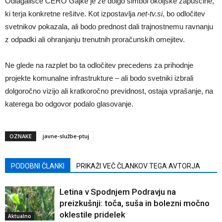
Odlagališče CERO Gajke je že dolgo simbol okoljske zapuščine,
ki terja konkretne rešitve. Kot izpostavlja
net-tv.si
, bo odločitev
svetnikov pokazala, ali bodo prednost dali trajnostnemu ravnanju
z odpadki ali ohranjanju trenutnih proračunskih omejitev.
Ne glede na razplet bo ta odločitev precedens za prihodnje
projekte komunalne infrastrukture – ali bodo svetniki izbrali
dolgoročno vizijo ali kratkoročno previdnost, ostaja vprašanje, na
katerega bo odgovor podalo glasovanje.
OZNAKE
javne-službe-ptuj
PODOBNI ČLANKI
PRIKAŽI VEČ ČLANKOV TEGA AVTORJA
Letina v Spodnjem Podravju na
preizkušnji: toča, suša in bolezni močno
oklestile pridelek
Aktualno