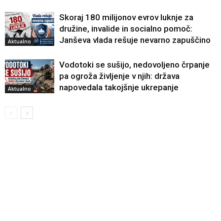
Skoraj 180 milijonov evrov luknje za
družine, invalide in socialno pomoč:
Janševa vlada rešuje nevarno zapuščino
Aktualno
Vodotoki se sušijo, nedovoljeno črpanje
pa ogroža življenje v njih: država
napovedala takojšnje ukrepanje
Aktualno