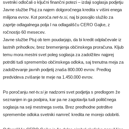
svetniki odločali o ključni finančni potezi – izdaji soglasja podjetju
Javne službe Ptuj za najem dolgoročnega kredita v višini enega
milijona evrov. Kot poroča
net-tv.si
, naj bi posojilo služilo za
zaprtje odlagalnega polja I na odlagališču CERO Gajke, z
ročnostjo 60 mesecev.
Javne službe Ptuj ob tem poudarjajo, da bi kredit odplačevale iz
lastnih prihodkov, brez bremenjenja občinskega proračuna. Kljub
temu mora mestni svet poleg soglasja za zadolžitev najprej
potrditi tudi spremembo občinskega odloka, saj trenutna meja za
zadolževanje javnih podjetij znaša 800.000 evrov. Predlog
predvideva zvišanje te meje na 1.450.000 evrov.
Po poročanju
net-tv.si
je nadzorni svet podjetja s predlogom že
seznanjen in ga podpira, kar pa ne zagotavlja tudi političnega
soglasja na seji mestnega sveta. Brez predhodne potrditve
spremembe odloka svetniki namreč kredita ne morejo odobriti.