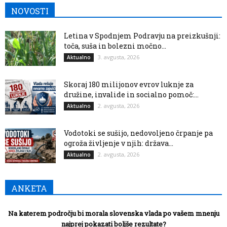
NOVOSTI
Letina v Spodnjem Podravju na preizkušnji:
toča, suša in bolezni močno...
3. avgusta, 2026
Aktualno
Skoraj 180 milijonov evrov luknje za
družine, invalide in socialno pomoč:...
2. avgusta, 2026
Aktualno
Vodotoki se sušijo, nedovoljeno črpanje pa
ogroža življenje v njih: država...
2. avgusta, 2026
Aktualno
ANKETA
Na katerem področju bi morala slovenska vlada po vašem mnenju
najprej pokazati boljše rezultate?