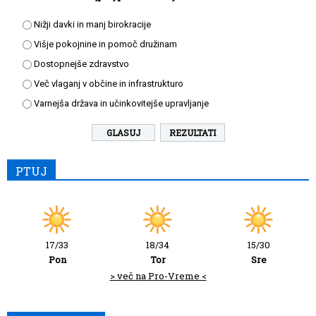
Nižji davki in manj birokracije
Višje pokojnine in pomoč družinam
Dostopnejše zdravstvo
Več vlaganj v občine in infrastrukturo
Varnejša država in učinkovitejše upravljanje
REZULTATI
PTUJ
17/33
18/34
15/30
Pon
Tor
Sre
> več na Pro-Vreme <