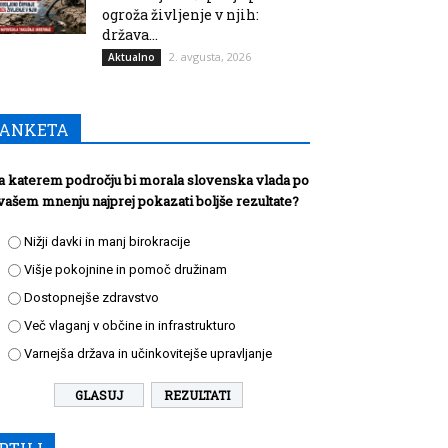
ogroža življenje v njih:
država...
2. avgusta, 2026
Aktualno
ANKETA
a katerem področju bi morala slovenska vlada po
vašem mnenju najprej pokazati boljše rezultate?
Nižji davki in manj birokracije
Višje pokojnine in pomoč družinam
Dostopnejše zdravstvo
Več vlaganj v občine in infrastrukturo
Varnejša država in učinkovitejše upravljanje
REZULTATI