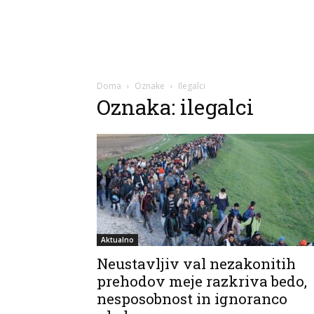
Doma
Oznake
Ilegalci
Oznaka: ilegalci
Aktualno
Neustavljiv val nezakonitih
prehodov meje razkriva bedo,
nesposobnost in ignoranco