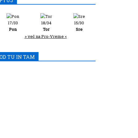
PTUJ
17/33
18/34
15/30
Pon
Tor
Sre
> več na Pro-Vreme <
OD TU IN TAM