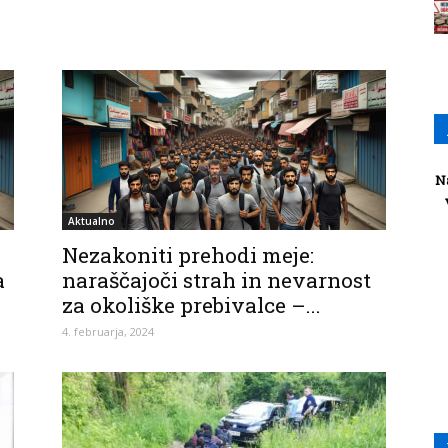
N
Aktualno
Nezakoniti prehodi meje:
a
naraščajoči strah in nevarnost
za okoliške prebivalce –...
4. februarja, 2024