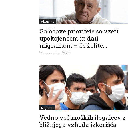
Aktualno
Golobove prioritete so vzeti
upokojencem in dati
migrantom – če želite...
25. novembra, 2022
Migranti
Vedno več moških ilegalcev z
bližnjega vzhoda izkorišča