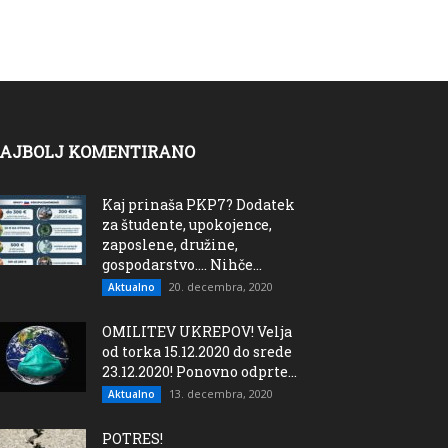
AJBOLJ KOMENTIRANO
Kaj prinaša PKP7? Dodatek
za študente, upokojence,
zaposlene, družine,
gospodarstvo…. Nihče...
20. decembra, 2020
Aktualno
OMILITEV UKREPOV! Velja
od torka 15.12.2020 do srede
23.12.2020! Ponovno odprte...
13. decembra, 2020
Aktualno
POTRES!