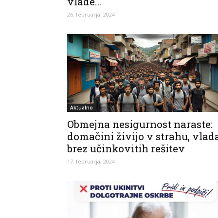
vlade...
26. februarja, 2024
Aktualno
Obmejna nesigurnost naraste:
domačini živijo v strahu, vlad
brez učinkovitih rešitev
17. februarja, 2024