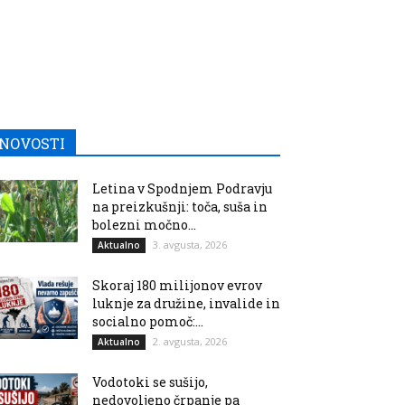
NOVOSTI
Letina v Spodnjem Podravju
na preizkušnji: toča, suša in
bolezni močno...
3. avgusta, 2026
Aktualno
Skoraj 180 milijonov evrov
luknje za družine, invalide in
socialno pomoč:...
2. avgusta, 2026
Aktualno
Vodotoki se sušijo,
nedovoljeno črpanje pa