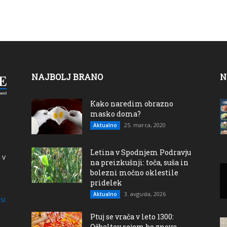
NAJBOLJ BRANO
N
Kako naredim obrazno
masko doma?
25. marca, 2020
Aktualno
Letina v Spodnjem Podravju
 v
na preizkušnji: toča, suša in
bolezni močno oklestile
pridelek
3. avgusta, 2026
Aktualno
si
Ptuj se vrača v leto 1300:
Ožbaltov sejem bo znova