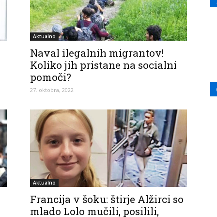
Aktualno
Naval ilegalnih migrantov!
Koliko jih pristane na socialni
pomoči?
27. oktobra, 2022
Aktualno
Francija v šoku: štirje Alžirci so
mlado Lolo mučili, posilili,