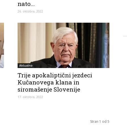
nato...
26. oktobra, 2022
Aktualno
Trije apokaliptični jezdeci
Kučanovega klana in
siromašenje Slovenije
17. oktobra, 2022
Stran 1 od 5