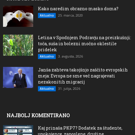
Kako naredim obrazno masko doma?
25. marca, 2020
Aktualno
Letina v Spodnjem Podravju na preizkušnji:
toča, suša in bolezni močno oklestile
pridelek
3. avgusta, 2026
Aktualno
Janša zahteva takojšnjo zaščito evropskih
meja: Evropa ne sme več nagrajevati
nezakonitih migracij
31. julija, 2026
Aktualno
NAJBOLJ KOMENTIRANO
Kaj prinaša PKP7? Dodatek za študente,
upokojence, zaposlene, družine,