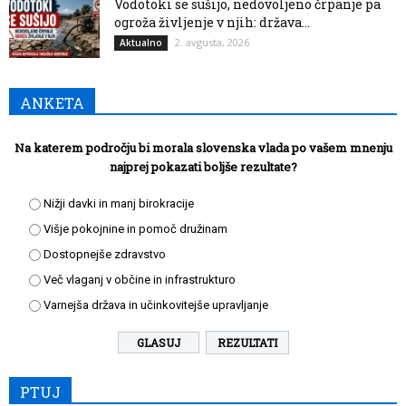
Vodotoki se sušijo, nedovoljeno črpanje pa
ogroža življenje v njih: država...
2. avgusta, 2026
Aktualno
ANKETA
Na katerem področju bi morala slovenska vlada po vašem mnenju
najprej pokazati boljše rezultate?
Nižji davki in manj birokracije
Višje pokojnine in pomoč družinam
Dostopnejše zdravstvo
Več vlaganj v občine in infrastrukturo
Varnejša država in učinkovitejše upravljanje
REZULTATI
PTUJ