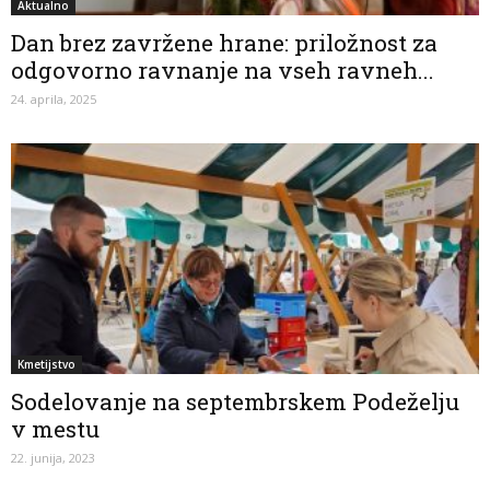
Aktualno
Dan brez zavržene hrane: priložnost za
odgovorno ravnanje na vseh ravneh...
24. aprila, 2025
Kmetijstvo
Sodelovanje na septembrskem Podeželju
v mestu
22. junija, 2023