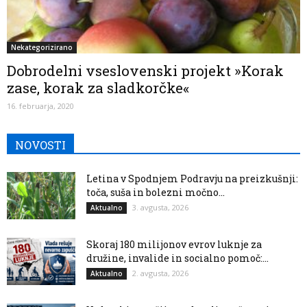
Nekategorizirano
Dobrodelni vseslovenski projekt »Korak
zase, korak za sladkorčke«
16. februarja, 2020
NOVOSTI
Letina v Spodnjem Podravju na preizkušnji:
toča, suša in bolezni močno...
3. avgusta, 2026
Aktualno
Skoraj 180 milijonov evrov luknje za
družine, invalide in socialno pomoč:...
2. avgusta, 2026
Aktualno