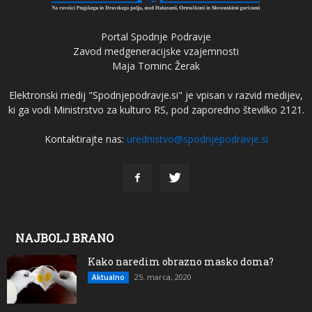
Portal Spodnje Podravje
Zavod medgeneracijske vzajemnosti
Maja Tominc Žerak
Elektronski medij "Spodnjepodravje.si" je vpisan v razvid medijev,
ki ga vodi Ministrstvo za kulturo RS, pod zaporedno številko 2121.
Kontaktirajte nas:
urednistvo@spodnjepodravje.si
NAJBOLJ BRANO
Kako naredim obrazno masko doma?
25. marca, 2020
Aktualno