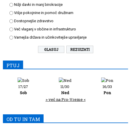
Nižji davki in manj birokracije
Višje pokojnine in pomoč družinam
Dostopnejše zdravstvo
Več vlaganj v občine in infrastrukturo
Varnejša država in učinkovitejše upravljanje
REZULTATI
PTUJ
17/27
11/30
16/33
Sob
Ned
Pon
> več na Pro-Vreme <
OD TU IN TAM