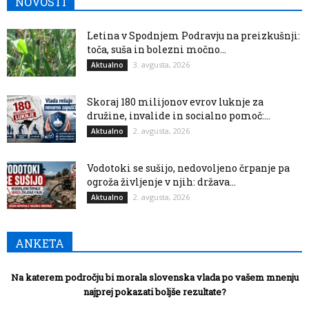
NOVOSTI
Letina v Spodnjem Podravju na preizkušnji:
toča, suša in bolezni močno...
3. avgusta, 2026
Aktualno
Skoraj 180 milijonov evrov luknje za
družine, invalide in socialno pomoč:...
2. avgusta, 2026
Aktualno
Vodotoki se sušijo, nedovoljeno črpanje pa
ogroža življenje v njih: država...
2. avgusta, 2026
Aktualno
ANKETA
Na katerem področju bi morala slovenska vlada po vašem mnenju
najprej pokazati boljše rezultate?