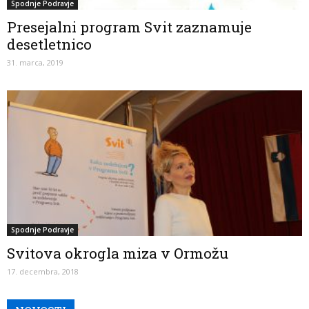
Spodnje Podravje
Presejalni program Svit zaznamuje
desetletnico
31. marca, 2019
Spodnje Podravje
Svitova okrogla miza v Ormožu
17. decembra, 2018