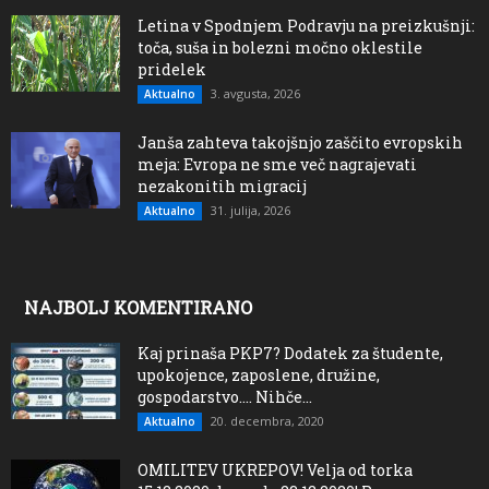
Letina v Spodnjem Podravju na preizkušnji:
toča, suša in bolezni močno oklestile
pridelek
3. avgusta, 2026
Aktualno
Janša zahteva takojšnjo zaščito evropskih
meja: Evropa ne sme več nagrajevati
nezakonitih migracij
31. julija, 2026
Aktualno
NAJBOLJ KOMENTIRANO
Kaj prinaša PKP7? Dodatek za študente,
upokojence, zaposlene, družine,
gospodarstvo…. Nihče...
20. decembra, 2020
Aktualno
OMILITEV UKREPOV! Velja od torka