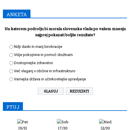
ANKETA
Na katerem področju bi morala slovenska vlada po vašem mnenju
najprej pokazati boljše rezultate?
Nižji davki in manj birokracije
Višje pokojnine in pomoč družinam
Dostopnejše zdravstvo
Več vlaganj v občine in infrastrukturo
Varnejša država in učinkovitejše upravljanje
REZULTATI
PTUJ
19/31
17/30
12/30