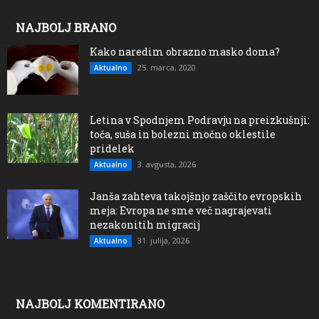
NAJBOLJ BRANO
Kako naredim obrazno masko doma?
25. marca, 2020
Aktualno
Letina v Spodnjem Podravju na preizkušnji:
toča, suša in bolezni močno oklestile
pridelek
3. avgusta, 2026
Aktualno
Janša zahteva takojšnjo zaščito evropskih
meja: Evropa ne sme več nagrajevati
nezakonitih migracij
31. julija, 2026
Aktualno
NAJBOLJ KOMENTIRANO