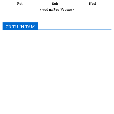
Pet
Sob
Ned
> več na Pro-Vreme <
OD TU IN TAM