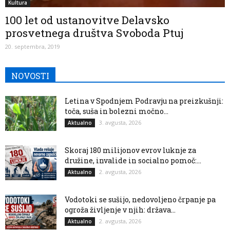
Kultura
100 let od ustanovitve Delavsko
prosvetnega društva Svoboda Ptuj
20. septembra, 2019
NOVOSTI
Letina v Spodnjem Podravju na preizkušnji:
toča, suša in bolezni močno...
3. avgusta, 2026
Aktualno
Skoraj 180 milijonov evrov luknje za
družine, invalide in socialno pomoč:...
2. avgusta, 2026
Aktualno
Vodotoki se sušijo, nedovoljeno črpanje pa
ogroža življenje v njih: država...
2. avgusta, 2026
Aktualno