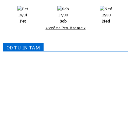
19/31
17/30
12/30
Pet
Sob
Ned
> več na Pro-Vreme <
OD TU IN TAM