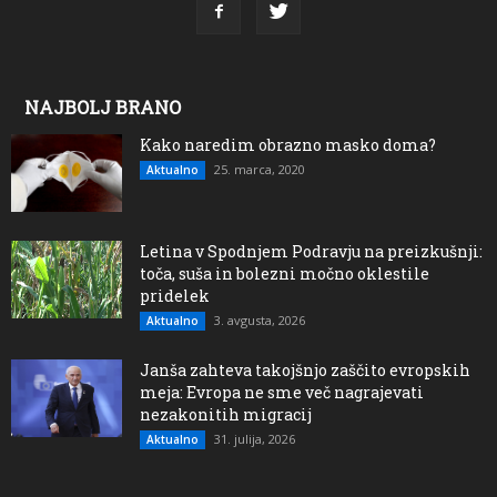
NAJBOLJ BRANO
Kako naredim obrazno masko doma?
25. marca, 2020
Aktualno
Letina v Spodnjem Podravju na preizkušnji:
toča, suša in bolezni močno oklestile
pridelek
3. avgusta, 2026
Aktualno
Janša zahteva takojšnjo zaščito evropskih
meja: Evropa ne sme več nagrajevati
nezakonitih migracij
31. julija, 2026
Aktualno