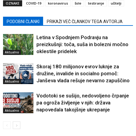
OZNAKE
COVID-19
koronavirus
šole
testiranje
učitelji
PODOBNI ČLANKI
PRIKAŽI VEČ ČLANKOV TEGA AVTORJA
Letina v Spodnjem Podravju na
preizkušnji: toča, suša in bolezni močno
oklestile pridelek
Aktualno
Skoraj 180 milijonov evrov luknje za
družine, invalide in socialno pomoč:
Janševa vlada rešuje nevarno zapuščino
Aktualno
Vodotoki se sušijo, nedovoljeno črpanje
pa ogroža življenje v njih: država
napovedala takojšnje ukrepanje
Aktualno