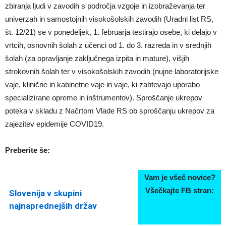
zbiranja ljudi v zavodih s področja vzgoje in izobraževanja ter
univerzah in samostojnih visokošolskih zavodih (Uradni list RS,
št. 12/21) se v ponedeljek, 1. februarja testirajo osebe, ki delajo v
vrtcih, osnovnih šolah z učenci od 1. do 3. razreda in v srednjih
šolah (za opravljanje zaključnega izpita in mature), višjih
strokovnih šolah ter v visokošolskih zavodih (nujne laboratorijske
vaje, klinične in kabinetne vaje in vaje, ki zahtevajo uporabo
specializirane opreme in inštrumentov). Sproščanje ukrepov
poteka v skladu z Načrtom Vlade RS ob sproščanju ukrepov za
zajezitev epidemije COVID19.
Preberite še:
Vam je všeč novice?
Všečkajte FB stran:
Slovenija v skupini
najnaprednejših držav