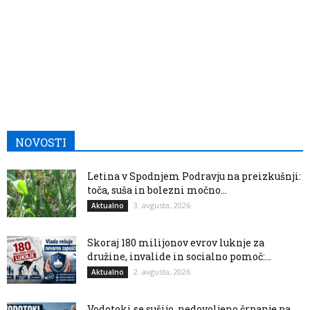
NOVOSTI
Letina v Spodnjem Podravju na preizkušnji:
toča, suša in bolezni močno...
3. avgusta, 2026
Aktualno
Skoraj 180 milijonov evrov luknje za
družine, invalide in socialno pomoč:...
2. avgusta, 2026
Aktualno
Vodotoki se sušijo, nedovoljeno črpanje pa