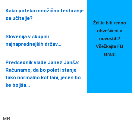
Kako poteka množično testiranje
za učitelje?
Želite biti redno
obveščeni o
Slovenija v skupini
novostih?
najnaprednejših držav…
Všečkajte FB
stran:
Predsednik vlade Janez Janša:
Računamo, da bo poleti stanje
tako normalno kot lani, jesen bo
še boljša…
MR