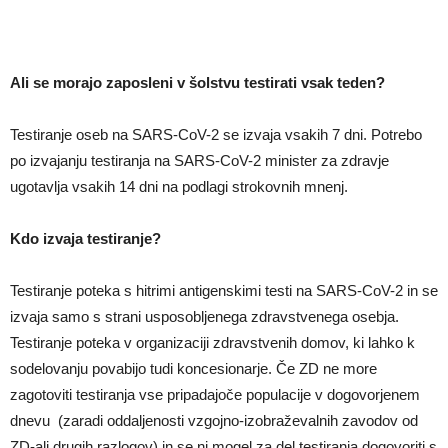
Ali se morajo zaposleni v šolstvu testirati vsak teden?
Testiranje oseb na SARS-CoV-2 se izvaja vsakih 7 dni. Potrebo
po izvajanju testiranja na SARS-CoV-2 minister za zdravje
ugotavlja vsakih 14 dni na podlagi strokovnih mnenj.
Kdo izvaja testiranje?
Testiranje poteka s hitrimi antigenskimi testi na SARS-CoV-2 in se
izvaja samo s strani usposobljenega zdravstvenega osebja.
Testiranje poteka v organizaciji zdravstvenih domov, ki lahko k
sodelovanju povabijo tudi koncesionarje. Če ZD ne more
zagotoviti testiranja vse pripadajoče populacije v dogovorjenem
dnevu (zaradi oddaljenosti vzgojno-izobraževalnih zavodov od
ZD-ali drugih razlogov) in se ni mogel za del testiranja dogovoriti s