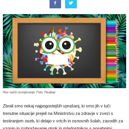
Nov način ocenjevanja. Foto: Pixabay
Zbrali smo nekaj najpogostejših vprašanj, ki smo jih v luči
trenutne situacije prejeli na Ministrstvu za zdravje v zvezi s
testiranjem oseb, ki delajo v vrtcih in osnovnih šolah, zavodih za
vzgojo in izobraževanje otrok in mladostnikov s posebnimi