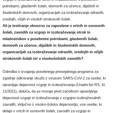
potrebami, glasbenih šolah, domovih za učence, dijaških in
študentskih domovih, organizacijah za izobraževanje odraslih,
srednjih, višjih in visokih strokovnih šolah.
Ali je testiranje obvezno za zaposlene v vrtcih in osnovnih
šolah, zavodih za vzgojo in izobraževanje otrok in
mladostnikov s posebnimi potrebami, glasbenih šolah,
domovih za učence, dijaških in študentskih domovih,
organizacijah za izobraževanje odraslih, srednjih in višjih
strokovnih šolah ter v visokošolskih zavodih?
Odredba o izvajanju posebnega presejalnega programa za
zgodnje odkrivanje okužb z virusom SARS-CoV-2 za osebe, ki
opravljajo dejavnost vzgoje in izobraževanja (Uradni list RS, št.
11/2021), določa, da se morajo pred začetkom opravljanja
dejavnosti vzgoje in izobraževanja v vzgojno-izobraževalnih
zavodih, vključno z visoko-šolsko dejavnostjo, vse osebe, ki
delajo v vrtcih in osnovnih šolah, zavodih za vzgojo in