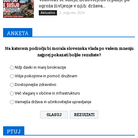
ogroža življenje v njih: država...
2. avgusta, 2026
Aktualno
ANKETA
Na katerem področju bi morala slovenska vlada po vašem mnenju
najprej pokazati boljše rezultate?
Nižji davki in manj birokracije
Višje pokojnine in pomoč družinam
Dostopnejše zdravstvo
Več vlaganj v občine in infrastrukturo
Varnejša država in učinkovitejše upravljanje
REZULTATI
PTUJ