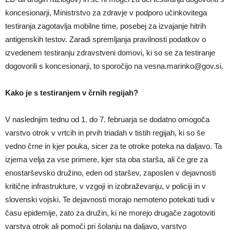
koncesionarji, Ministrstvo za zdravje v podporo učinkovitega
testiranja zagotavlja mobilne time, posebej za izvajanje hitrih
antigenskih testov. Zaradi spremljanja pravilnosti podatkov o
izvedenem testiranju zdravstveni domovi, ki so se za testiranje
dogovorili s koncesionarji, to sporočijo na
vesna.marinko@gov.si
.
Kako je s testiranjem v črnih regijah?
V naslednjim tednu od 1. do 7. februarja se dodatno omogoča
varstvo otrok v vrtcih in prvih triadah v tistih regijah, ki so še
vedno črne in kjer pouka, sicer za te otroke poteka na daljavo. Ta
izjema velja za vse primere, kjer sta oba starša, ali če gre za
enostarševsko družino, eden od staršev, zaposlen v dejavnosti
kritične infrastrukture, v vzgoji in izobraževanju, v policiji in v
slovenski vojski. Te dejavnosti morajo nemoteno potekati tudi v
času epidemije, zato za družin, ki ne morejo drugače zagotoviti
varstva otrok ali pomoči pri šolanju na daljavo, varstvo