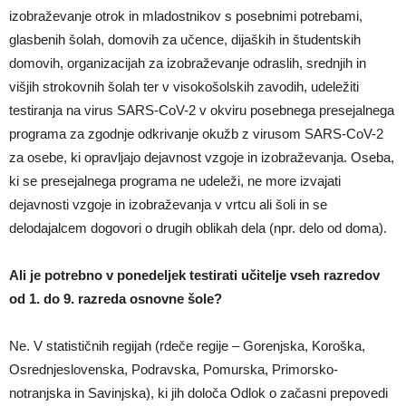
izobraževanje otrok in mladostnikov s posebnimi potrebami,
glasbenih šolah, domovih za učence, dijaških in študentskih
domovih, organizacijah za izobraževanje odraslih, srednjih in
višjih strokovnih šolah ter v visokošolskih zavodih, udeležiti
testiranja na virus SARS-CoV-2 v okviru posebnega presejalnega
programa za zgodnje odkrivanje okužb z virusom SARS-CoV-2
za osebe, ki opravljajo dejavnost vzgoje in izobraževanja. Oseba,
ki se presejalnega programa ne udeleži, ne more izvajati
dejavnosti vzgoje in izobraževanja v vrtcu ali šoli in se
delodajalcem dogovori o drugih oblikah dela (npr. delo od doma).
Ali je potrebno v ponedeljek testirati učitelje vseh razredov
od 1. do 9. razreda osnovne šole?
Ne. V statističnih regijah (rdeče regije – Gorenjska, Koroška,
Osrednjeslovenska, Podravska, Pomurska, Primorsko-
notranjska in Savinjska), ki jih določa Odlok o začasni prepovedi