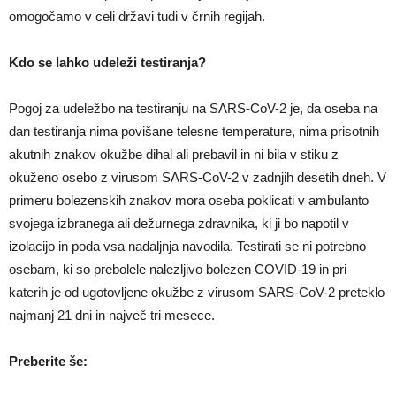
omogočamo v celi državi tudi v črnih regijah.
Kdo se lahko udeleži testiranja?
Pogoj za udeležbo na testiranju na SARS-CoV-2 je, da oseba na
dan testiranja nima povišane telesne temperature, nima prisotnih
akutnih znakov okužbe dihal ali prebavil in ni bila v stiku z
okuženo osebo z virusom SARS-CoV-2 v zadnjih desetih dneh. V
primeru bolezenskih znakov mora oseba poklicati v ambulanto
svojega izbranega ali dežurnega zdravnika, ki ji bo napotil v
izolacijo in poda vsa nadaljnja navodila. Testirati se ni potrebno
osebam, ki so prebolele nalezljivo bolezen COVID-19 in pri
katerih je od ugotovljene okužbe z virusom SARS-CoV-2 preteklo
najmanj 21 dni in največ tri mesece.
Preberite še: