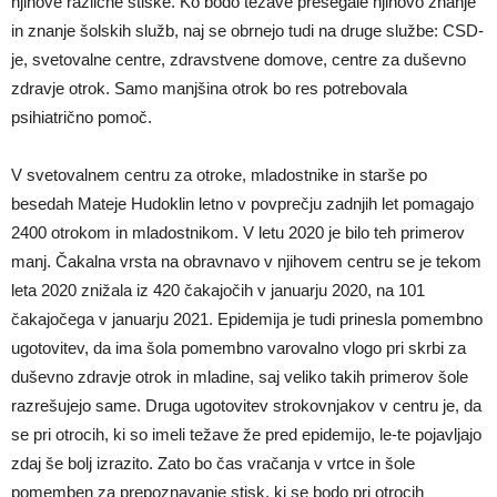
njihove različne stiske. Ko bodo težave presegale njihovo znanje
in znanje šolskih služb, naj se obrnejo tudi na druge službe: CSD-
je, svetovalne centre, zdravstvene domove, centre za duševno
zdravje otrok. Samo manjšina otrok bo res potrebovala
psihiatrično pomoč.
V svetovalnem centru za otroke, mladostnike in starše po
besedah Mateje Hudoklin letno v povprečju zadnjih let pomagajo
2400 otrokom in mladostnikom. V letu 2020 je bilo teh primerov
manj. Čakalna vrsta na obravnavo v njihovem centru se je tekom
leta 2020 znižala iz 420 čakajočih v januarju 2020, na 101
čakajočega v januarju 2021. Epidemija je tudi prinesla pomembno
ugotovitev, da ima šola pomembno varovalno vlogo pri skrbi za
duševno zdravje otrok in mladine, saj veliko takih primerov šole
razrešujejo same. Druga ugotovitev strokovnjakov v centru je, da
se pri otrocih, ki so imeli težave že pred epidemijo, le-te pojavljajo
zdaj še bolj izrazito. Zato bo čas vračanja v vrtce in šole
pomemben za prepoznavanje stisk, ki se bodo pri otrocih