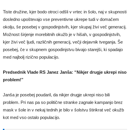
Tiste družine, kjer bodo otroci odšli v vrtec in šolo, naj v skupnosti
dosledno upoštevajo vse preventivne ukrepe tudi v domačem
okolju, še posebej v gospodinjstvih, kjer skupaj živi več generacij.
Možnost širjenje morebitnih okužb je v hišah, v gospodinjstvih,
kjer živi več ljudi, različnih generacij, večji dejavnik tveganja. Še
posebej, če v skupnem gospodinjstvu bivajo starejši, ki spadajo
med najbolj rizično populacijo.
Predsednik Vlade RS Janez Janša: “Nikjer drugje ukrepi niso
problem!”
Janša je posebej poudaril, da nikjer drugje ukrepi niso bili
problem. Pri nas pa so politične stranke zagnale kampanjo brez
mask v šole in v nekaj tednih je bilo v šolstvu štirikrat več okužb
kot med vso ostalo populacijo.