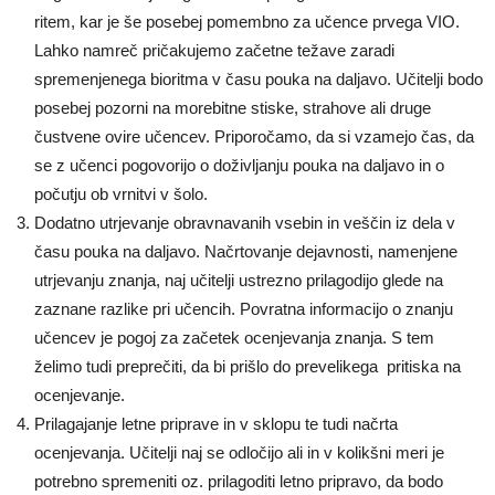
ritem, kar je še posebej pomembno za učence prvega VIO.
Lahko namreč pričakujemo začetne težave zaradi
spremenjenega bioritma v času pouka na daljavo. Učitelji bodo
posebej pozorni na morebitne stiske, strahove ali druge
čustvene ovire učencev. Priporočamo, da si vzamejo čas, da
se z učenci pogovorijo o doživljanju pouka na daljavo in o
počutju ob vrnitvi v šolo.
Dodatno utrjevanje obravnavanih vsebin in veščin iz dela v
času pouka na daljavo. Načrtovanje dejavnosti, namenjene
utrjevanju znanja, naj učitelji ustrezno prilagodijo glede na
zaznane razlike pri učencih. Povratna informacijo o znanju
učencev je pogoj za začetek ocenjevanja znanja. S tem
želimo tudi preprečiti, da bi prišlo do prevelikega pritiska na
ocenjevanje.
Prilagajanje letne priprave in v sklopu te tudi načrta
ocenjevanja. Učitelji naj se odločijo ali in v kolikšni meri je
potrebno spremeniti oz. prilagoditi letno pripravo, da bodo