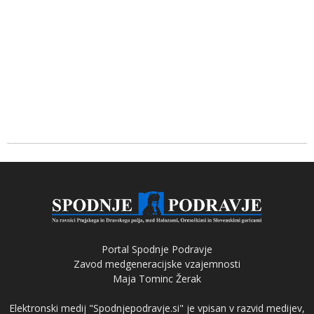
Portal Spodnje Podravje
Zavod medgeneracijske vzajemnosti
Maja Tominc Žerak
Elektronski medij "Spodnjepodravje.si" je vpisan v razvid medijev,