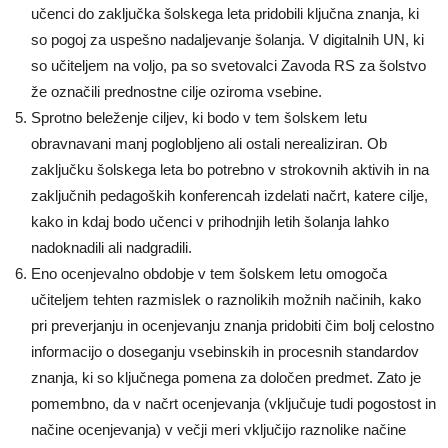
učenci do zaključka šolskega leta pridobili ključna znanja, ki
so pogoj za uspešno nadaljevanje šolanja. V digitalnih UN, ki
so učiteljem na voljo, pa so svetovalci Zavoda RS za šolstvo
že označili prednostne cilje oziroma vsebine.
Sprotno beleženje ciljev, ki bodo v tem šolskem letu
obravnavani manj poglobljeno ali ostali nerealiziran. Ob
zaključku šolskega leta bo potrebno v strokovnih aktivih in na
zaključnih pedagoških konferencah izdelati načrt, katere cilje,
kako in kdaj bodo učenci v prihodnjih letih šolanja lahko
nadoknadili ali nadgradili.
Eno ocenjevalno obdobje v tem šolskem letu omogoča
učiteljem tehten razmislek o raznolikih možnih načinih, kako
pri preverjanju in ocenjevanju znanja pridobiti čim bolj celostno
informacijo o doseganju vsebinskih in procesnih standardov
znanja, ki so ključnega pomena za določen predmet. Zato je
pomembno, da v načrt ocenjevanja (vključuje tudi pogostost in
načine ocenjevanja) v večji meri vključijo raznolike načine