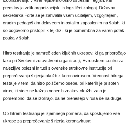
izobraževanju v vseh epidemiološko ustreznih regijah, kar
predstavlja velik organizacijski in logistični zalogaj. Državna
sekretarka Forte se je zahvalila vsem učiteljem, vzgojiteljem,
drugim pedagoškim delavcem in ostalim zaposlenim na šolah, ki
so odgovorno pristopili k tej drži, ki je pomembna za varen potek
pouka v šolah.
Hitro testiranje je namreč eden ključnih ukrepov, ki ga priporočajo
tako pri Svetovni zdravstveni organizaciji, Evropskem centru za
nalezljive bolezni in tudi slovenske strokovne institucije pri
preprečevanju širjenja okužb z koronavirusom. Vrednost hitrega
testa je v tem, da hitro poiščemo osebe, pri katerih je prisoten
virus, ki sicer ne kažejo nobenih znakov okužb, zato je
pomembno, da se izolirajo, da ne prenesejo virusa še na druge.
Ob hitrem testiranju je izjemnega pomena, da spoštujemo vse
ukrepe za preprečevanje širjenja koronavirusa: