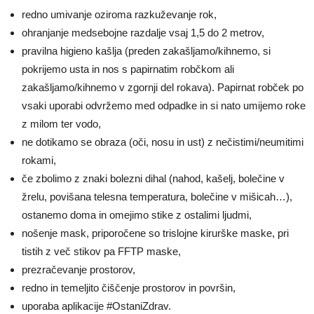
redno umivanje oziroma razkuževanje rok,
ohranjanje medsebojne razdalje vsaj 1,5 do 2 metrov,
pravilna higieno kašlja (preden zakašljamo/kihnemo, si
pokrijemo usta in nos s papirnatim robčkom ali
zakašljamo/kihnemo v zgornji del rokava). Papirnat robček po
vsaki uporabi odvržemo med odpadke in si nato umijemo roke
z milom ter vodo,
ne dotikamo se obraza (oči, nosu in ust) z nečistimi/neumitimi
rokami,
če zbolimo z znaki bolezni dihal (nahod, kašelj, bolečine v
žrelu, povišana telesna temperatura, bolečine v mišicah…),
ostanemo doma in omejimo stike z ostalimi ljudmi,
nošenje mask, priporočene so trislojne kirurške maske, pri
tistih z več stikov pa FFTP maske,
prezračevanje prostorov,
redno in temeljito čiščenje prostorov in površin,
uporaba aplikacije #OstaniZdrav.