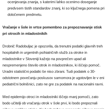
ocenjevanja znanja, s katerimi lahko ocenimo doseganje
predvsem tistih standardov znanj, ki so ključnega pomena pri
določenem predmetu.
Vračanje v šole in vrtce pomembno za prepoznavanje stisk
pri otrocih in mladostnikih
Drobnič Radobuljac je opozorila, da trenutni podatki glavnih treh
hospitalnih in urgentnih psihiatričnih služb za otroke in
mladostnike v Sloveniji kažejo na povprečen upad ali
nespremenjeno število otrok in mladostnikov, ki iščejo pomoč.
Uradni statistični podatki še niso zbrani. Tudi podatek o 30-
odstotnem povečanju poskusov samomora je ugotovljen le v eni
pediatrični bolnišnici, zato ne gre za podatek na nacionalni ravni.
Med epidemijo otroci in mladostniki iščejo manj pomoči, zato
bodo učitelji ob vračanju otrok v šole prvi, ki bodo prepoznali