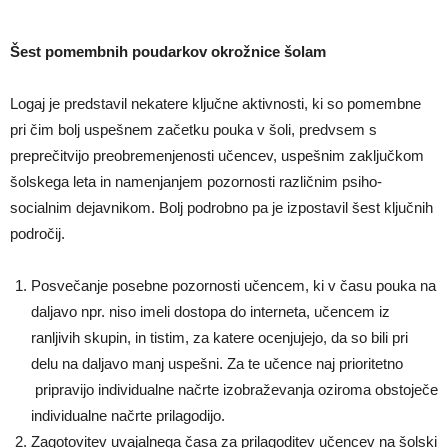
Šest pomembnih poudarkov okrožnice šolam
Logaj je predstavil nekatere ključne aktivnosti, ki so pomembne
pri čim bolj uspešnem začetku pouka v šoli, predvsem s
preprečitvijo preobremenjenosti učencev, uspešnim zaključkom
šolskega leta in namenjanjem pozornosti različnim psiho-
socialnim dejavnikom. Bolj podrobno pa je izpostavil šest ključnih
področij.
Posvečanje posebne pozornosti učencem, ki v času pouka na
daljavo npr. niso imeli dostopa do interneta, učencem iz
ranljivih skupin, in tistim, za katere ocenjujejo, da so bili pri
delu na daljavo manj uspešni. Za te učence naj prioritetno
pripravijo individualne načrte izobraževanja oziroma obstoječe
individualne načrte prilagodijo.
Zagotovitev uvajalnega časa za prilagoditev učencev na šolski