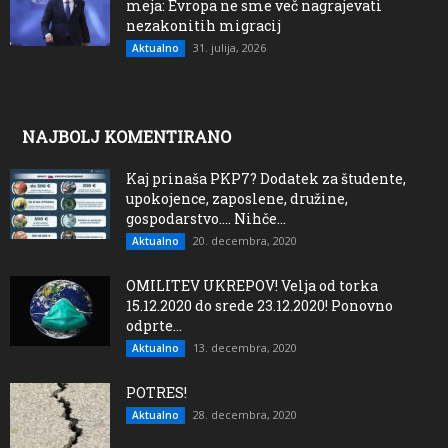
meja: Evropa ne sme več nagrajevati
nezakonitih migracij
31. julija, 2026
Aktualno
NAJBOLJ KOMENTIRANO
Kaj prinaša PKP7? Dodatek za študente,
upokojence, zaposlene, družine,
gospodarstvo…. Nihče...
20. decembra, 2020
Aktualno
OMILITEV UKREPOV! Velja od torka
15.12.2020 do srede 23.12.2020! Ponovno
odprte...
13. decembra, 2020
Aktualno
POTRES!
28. decembra, 2020
Aktualno