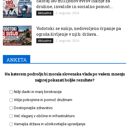
Skoraj 180 milijonov evrov luknje za
družine, invalide in socialno pomoč:...
2. avgusta, 2026
Aktualno
Vodotoki se sušijo, nedovoljeno črpanje pa
ogroža življenje v njih: država...
2. avgusta, 2026
Aktualno
ANKETA
Na katerem področju bi morala slovenska vlada po vašem mnenju
najprej pokazati boljše rezultate?
Nižji davki in manj birokracije
Višje pokojnine in pomoč družinam
Dostopnejše zdravstvo
Več vlaganj v občine in infrastrukturo
Varnejša država in učinkovitejše upravljanje