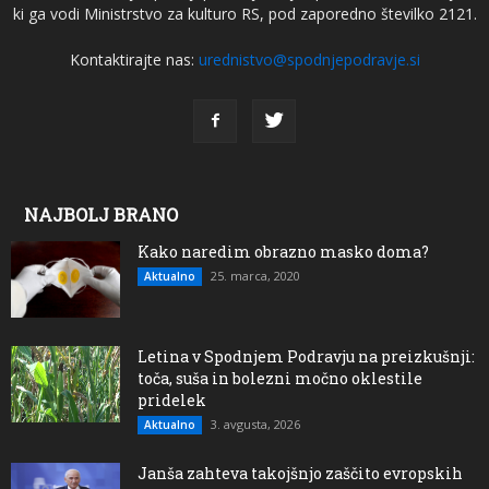
ki ga vodi Ministrstvo za kulturo RS, pod zaporedno številko 2121.
Kontaktirajte nas:
urednistvo@spodnjepodravje.si
NAJBOLJ BRANO
Kako naredim obrazno masko doma?
25. marca, 2020
Aktualno
Letina v Spodnjem Podravju na preizkušnji:
toča, suša in bolezni močno oklestile
pridelek
3. avgusta, 2026
Aktualno
Janša zahteva takojšnjo zaščito evropskih