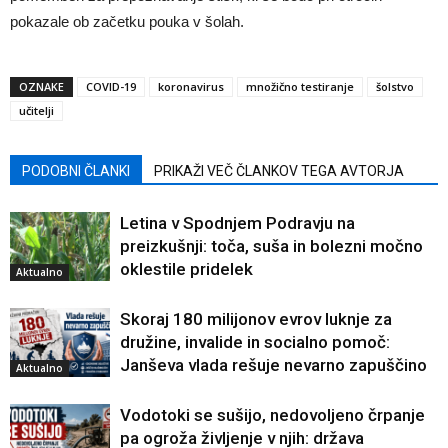
pokazale ob začetku pouka v šolah.
OZNAKE
COVID-19
koronavirus
množično testiranje
šolstvo
učitelji
PODOBNI ČLANKI
PRIKAŽI VEČ ČLANKOV TEGA AVTORJA
Letina v Spodnjem Podravju na
preizkušnji: toča, suša in bolezni močno
oklestile pridelek
Aktualno
Skoraj 180 milijonov evrov luknje za
družine, invalide in socialno pomoč:
Janševa vlada rešuje nevarno zapuščino
Aktualno
Vodotoki se sušijo, nedovoljeno črpanje
pa ogroža življenje v njih: država