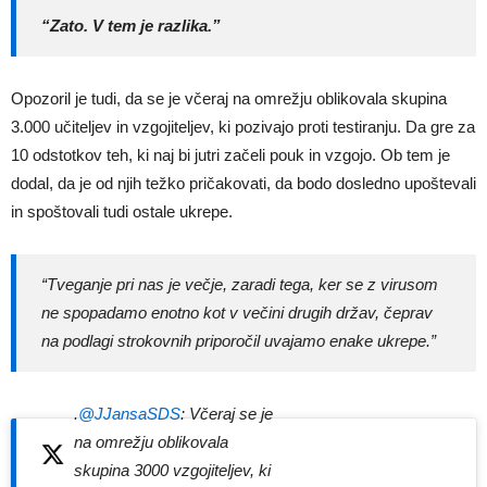
“Zato. V tem je razlika.”
Opozoril je tudi, da se je včeraj na omrežju oblikovala skupina
3.000 učiteljev in vzgojiteljev, ki pozivajo proti testiranju. Da gre za
10 odstotkov teh, ki naj bi jutri začeli pouk in vzgojo. Ob tem je
dodal, da je od njih težko pričakovati, da bodo dosledno upoštevali
in spoštovali tudi ostale ukrepe.
“Tveganje pri nas je večje, zaradi tega, ker se z virusom
ne spopadamo enotno kot v večini drugih držav, čeprav
na podlagi strokovnih priporočil uvajamo enake ukrepe.”
.
@JJansaSDS
: Včeraj se je
na omrežju oblikovala
skupina 3000 vzgojiteljev, ki