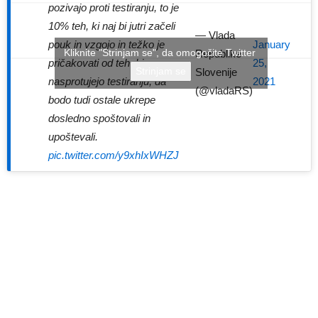
pozivajo proti testiranju, to je
10% teh, ki naj bi jutri začeli
— Vlada
January
pouk in vzgojo in težko je
Kliknite "Strinjam se", da omogočite Twitter
Republike
25,
pričakovati od teh, ki
Strinjam se
Slovenije
2021
nasprotujejo testiranju, da
(@vladaRS)
bodo tudi ostale ukrepe
dosledno spoštovali in
upoštevali.
pic.twitter.com/y9xhIxWHZJ