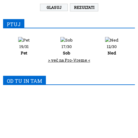
REZULTATI
PTUJ
19/31
17/30
12/30
Pet
Sob
Ned
> več na Pro-Vreme <
OD TU IN TAM