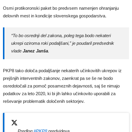
Osmi protikoronski paket bo predvsem namenjen ohranjanju
delovnih mest in kondicije slovenskega gospodarstva.
“To bo osrednji del zakona, poleg tega bodo nekateri
ukrepi oziroma roki podaljšani,”
je poudaril predsednik
vlade
Janez Janša
.
PKP8 tako določa podaljšanje nekaterih učinkovitih ukrepov iz
prejšnjih interventnih zakonov, zaenkrat pa se še ne bodo
osredotočali za pomoč posameznih dejavnosti, saj še nimajo
podatkov za leto 2020, ki bi jih lahko učinkovito uporabili za
reševanje problematik določenih sektorjev.
Predlog
#PKP8
predvideva,