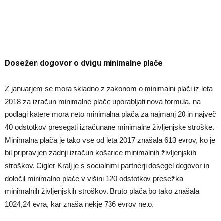
Dosežen dogovor o dvigu minimalne plače
Z januarjem se mora skladno z zakonom o minimalni plači iz leta
2018 za izračun minimalne plače uporabljati nova formula, na
podlagi katere mora neto minimalna plača za najmanj 20 in največ
40 odstotkov presegati izračunane minimalne življenjske stroške.
Minimalna plača je tako vse od leta 2017 znašala 613 evrov, ko je
bil pripravljen zadnji izračun košarice minimalnih življenjskih
stroškov. Cigler Kralj je s socialnimi partnerji dosegel dogovor in
določil minimalno plače v višini 120 odstotkov presežka
minimalnih življenjskih stroškov. Bruto plača bo tako znašala
1024,24 evra, kar znaša nekje 736 evrov neto.