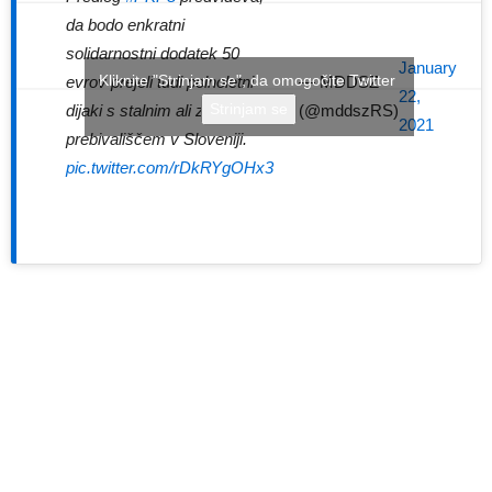
da bodo enkratni
solidarnostni dodatek 50
January
Kliknite "Strinjam se", da omogočite Twitter
evrov prejeli tudi polnoletni
— MDDSZ
22,
Strinjam se
dijaki s stalnim ali začasnim
(@mddszRS)
2021
prebivališčem v Sloveniji.
pic.twitter.com/rDkRYgOHx3