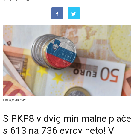
PKP8 je na mizi.
S PKP8 v dvig minimalne plače
s 613 na 736 evrov neto! V