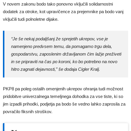
V novem zakonu bodo tako ponovno vključili solidarnostni
dodatek za otroke, kot upravičence za prejemnike pa bodo vanj
vključili tudi polnoletne dijake.
“
Je še nekaj podaljšanj že sprejetih ukrepov, vse je
namenjeno predvsem temu, da pomagamo trgu dela,
gospodarstvu, zaposlenim državljanom čim lažje preživeti
in se pripraviti na čas po koroni, ko bo potrebno na novo
hitro zagnati dejavnosti,”
še dodaja Cigler Kralj.
PKP8 pa poleg ostalih omenjenih ukrepov ohranja tudi možnost
pridobitve univerzalnega temeljnega dohodka za vse tiste, ki so
jim izpadli prihodki, podjetja pa bodo še vedno lahko zaprosila za
povračilo fiksnih stroškov.