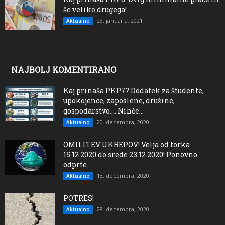
še veliko drugega!
23. januarja, 2021
Aktualno
NAJBOLJ KOMENTIRANO
Kaj prinaša PKP7? Dodatek za študente,
upokojence, zaposlene, družine,
gospodarstvo…. Nihče...
20. decembra, 2020
Aktualno
OMILITEV UKREPOV! Velja od torka
15.12.2020 do srede 23.12.2020! Ponovno
odprte...
13. decembra, 2020
Aktualno
POTRES!
28. decembra, 2020
Aktualno