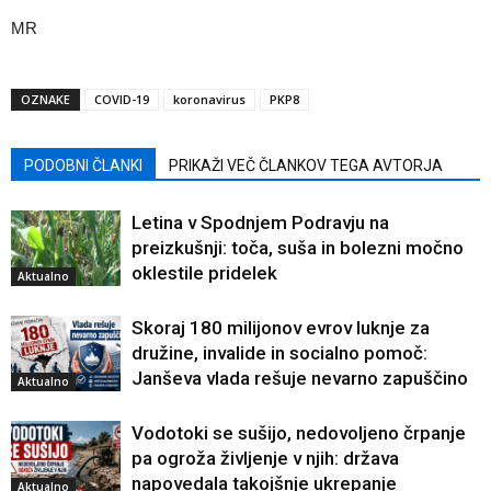
MR
OZNAKE
COVID-19
koronavirus
PKP8
PODOBNI ČLANKI
PRIKAŽI VEČ ČLANKOV TEGA AVTORJA
Letina v Spodnjem Podravju na
preizkušnji: toča, suša in bolezni močno
oklestile pridelek
Aktualno
Skoraj 180 milijonov evrov luknje za
družine, invalide in socialno pomoč:
Janševa vlada rešuje nevarno zapuščino
Aktualno
Vodotoki se sušijo, nedovoljeno črpanje
pa ogroža življenje v njih: država
napovedala takojšnje ukrepanje
Aktualno