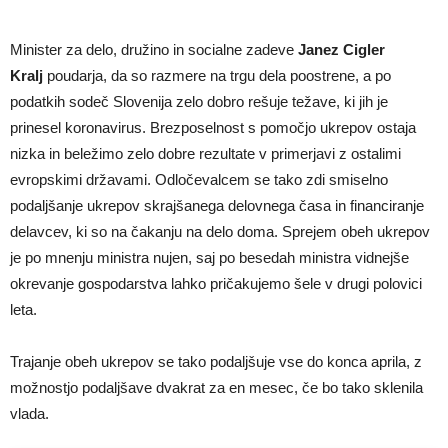
Minister za delo, družino in socialne zadeve
Janez Cigler
Kralj
poudarja, da so razmere na trgu dela poostrene, a po
podatkih sodeč Slovenija zelo dobro rešuje težave, ki jih je
prinesel koronavirus. Brezposelnost s pomočjo ukrepov ostaja
nizka in beležimo zelo dobre rezultate v primerjavi z ostalimi
evropskimi državami. Odločevalcem se tako zdi smiselno
podaljšanje ukrepov skrajšanega delovnega časa in financiranje
delavcev, ki so na čakanju na delo doma. Sprejem obeh ukrepov
je po mnenju ministra nujen, saj po besedah ministra vidnejše
okrevanje gospodarstva lahko pričakujemo šele v drugi polovici
leta.
Trajanje obeh ukrepov se tako podaljšuje vse do konca aprila, z
možnostjo podaljšave dvakrat za en mesec, če bo tako sklenila
vlada.