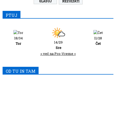
REZULTATI
PTUJ
18/34
11/28
14/29
Tor
Čet
Sre
> več na Pro-Vreme <
OD TU IN TAM