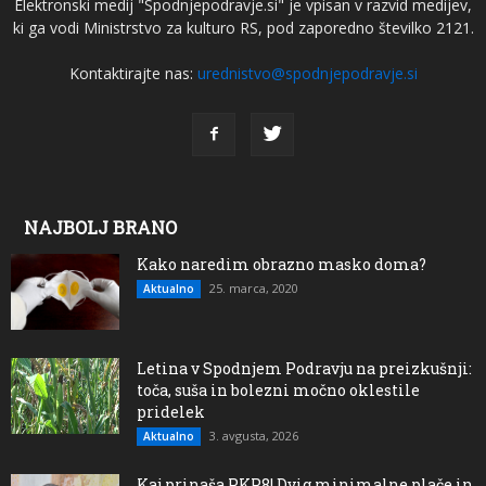
Elektronski medij "Spodnjepodravje.si" je vpisan v razvid medijev,
ki ga vodi Ministrstvo za kulturo RS, pod zaporedno številko 2121.
Kontaktirajte nas:
urednistvo@spodnjepodravje.si
NAJBOLJ BRANO
Kako naredim obrazno masko doma?
25. marca, 2020
Aktualno
Letina v Spodnjem Podravju na preizkušnji:
toča, suša in bolezni močno oklestile
pridelek
3. avgusta, 2026
Aktualno
Kaj prinaša PKP8! Dvig minimalne plače in