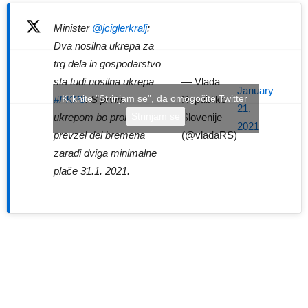
Minister
@jciglerkralj
:
Dva nosilna ukrepa za
trg dela in gospodarstvo
— Vlada
sta tudi nosilna ukrepa
January
Kliknite "Strinjam se", da omogočite Twitter
Republike
#PKP8
. S prvim
21,
Strinjam se
Slovenije
ukrepom bo proračun
2021
(@vladaRS)
prevzel del bremena
zaradi dviga minimalne
plače 31.1. 2021.