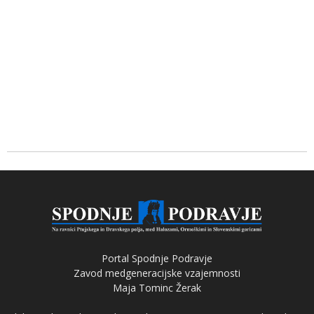
Portal Spodnje Podravje
Zavod medgeneracijske vzajemnosti
Maja Tominc Žerak