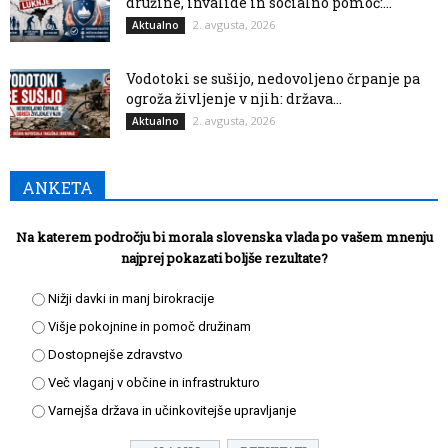
družine, invalide in socialno pomoč:...
2. avgusta, 2026
Aktualno
Vodotoki se sušijo, nedovoljeno črpanje pa
ogroža življenje v njih: država...
2. avgusta, 2026
Aktualno
ANKETA
Na katerem področju bi morala slovenska vlada po vašem mnenju
najprej pokazati boljše rezultate?
Nižji davki in manj birokracije
Višje pokojnine in pomoč družinam
Dostopnejše zdravstvo
Več vlaganj v občine in infrastrukturo
Varnejša država in učinkovitejše upravljanje