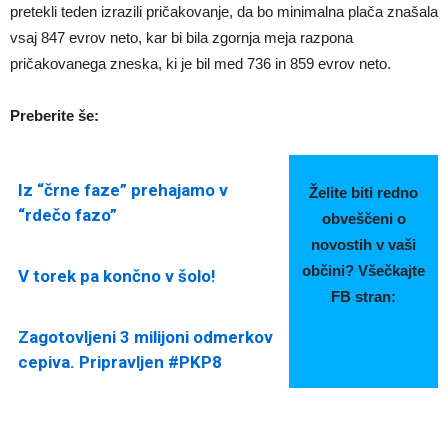
pretekli teden izrazili pričakovanje, da bo minimalna plača znašala
vsaj 847 evrov neto, kar bi bila zgornja meja razpona
pričakovanega zneska, ki je bil med 736 in 859 evrov neto.
Preberite še:
Iz “črne faze” prehajamo v
Želite biti redno
“rdečo fazo”
obveščeni o
novostih v vaši
občini? Všečkajte
V torek pa končno v šolo!
FB stran:
Zagotovljeni 3 milijoni odmerkov
cepiva. Pripravljen #PKP8