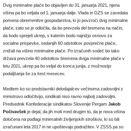
Dvig minimalne plače bo objavljen do 31. januarja 2021, njena
višina pa bo veljala od 1. januarja dalje. Vlada in GZS se zavedata
pomena obremenitve gospodarstva, ki jo povzroči dvig minimalne
plače, zato se je odločila, da bo prevzela del bremena na način,
da bodo sprejeli ukrep, s katerim bodo najnižjo osnovo za
socialne prispevke, sedanjih 60 odstotkov povprečne plače,
znižali na višino minimalne plače. Po izračunih sodeč bo tako
država prevzela 40 odstotkov bremena dviga minimalne plače v
letu 2021, ukrep pa bo veljal do konca junija, z možnostjo
podaljšanja še za šest mesecev.
Medtem ko so predstavniki delodajalcev večinoma zadovoljni z
ministrovo odločitvijo, sindikati niso ravno najbolj zadovoljni.
Predsednik Konfederacije sindikatov Slovenije Pergam
Jakob
Počivavšek
je dejal, da jih moti med drugim to, da je nova višina
določena na podlagi minimalnih življenjskih stroškov, ki so bili
izračunani leta 2017 in ne upoštevajo podražitev. V ZSSS pa so