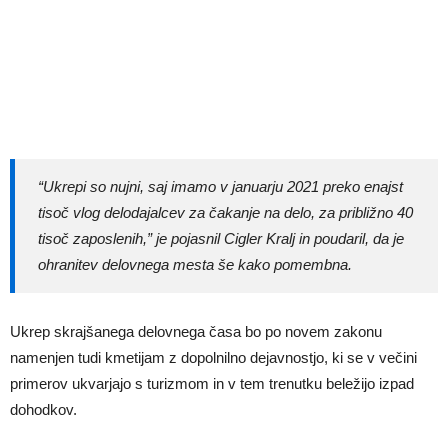
“
Ukrepi so nujni, saj imamo v januarju 2021 preko enajst
tisoč vlog delodajalcev za čakanje na delo, za približno 40
tisoč zaposlenih,”
je pojasnil Cigler Kralj in poudaril, da je
ohranitev delovnega mesta še kako pomembna.
Ukrep skrajšanega delovnega časa bo po novem zakonu
namenjen tudi kmetijam z dopolnilno dejavnostjo, ki se v večini
primerov ukvarjajo s turizmom in v tem trenutku beležijo izpad
dohodkov.