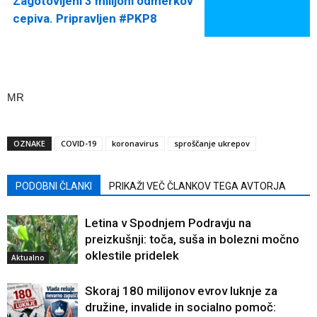
Zagotovljeni 3 milijoni odmerkov
cepiva. Pripravljen #PKP8
MR
OZNAKE
COVID-19
koronavirus
sproščanje ukrepov
PODOBNI ČLANKI
PRIKAŽI VEČ ČLANKOV TEGA AVTORJA
Letina v Spodnjem Podravju na
preizkušnji: toča, suša in bolezni močno
oklestile pridelek
Aktualno
Skoraj 180 milijonov evrov luknje za
družine, invalide in socialno pomoč: