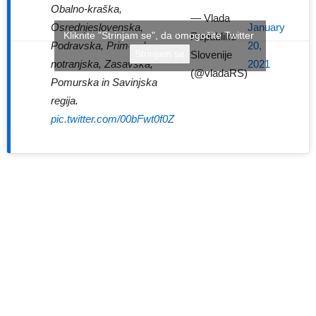
Obalno-kraška,
— Vlada
January
Osrednjeslovenska,
Kliknite "Strinjam se", da omogočite Twitter
Republike
20,
Podravska, Primorsko-
Strinjam se
Slovenije
2021
notranjska, Zasavska,
(@vladaRS)
Pomurska in Savinjska
regija.
pic.twitter.com/00bFwt0f0Z