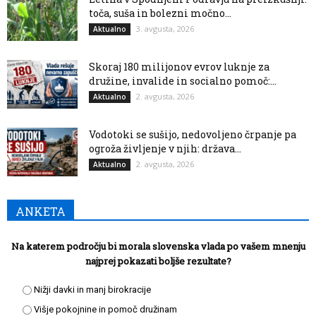
toča, suša in bolezni močno...
3. avgusta, 2026
Aktualno
Skoraj 180 milijonov evrov luknje za
družine, invalide in socialno pomoč:...
2. avgusta, 2026
Aktualno
Vodotoki se sušijo, nedovoljeno črpanje pa
ogroža življenje v njih: država...
2. avgusta, 2026
Aktualno
ANKETA
Na katerem področju bi morala slovenska vlada po vašem mnenju
najprej pokazati boljše rezultate?
Nižji davki in manj birokracije
Višje pokojnine in pomoč družinam