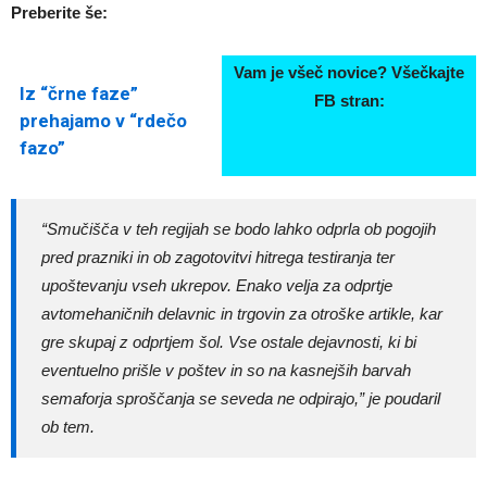
Preberite še:
Vam je všeč novice? Všečkajte
Iz “črne faze”
FB stran:
prehajamo v “rdečo
fazo”
“Smučišča v teh regijah se bodo lahko odprla ob pogojih
pred prazniki in ob zagotovitvi hitrega testiranja ter
upoštevanju vseh ukrepov. Enako velja za odprtje
avtomehaničnih delavnic in trgovin za otroške artikle, kar
gre skupaj z odprtjem šol. Vse ostale dejavnosti, ki bi
eventuelno prišle v poštev in so na kasnejših barvah
semaforja sproščanja se seveda ne odpirajo,” je poudaril
ob tem.