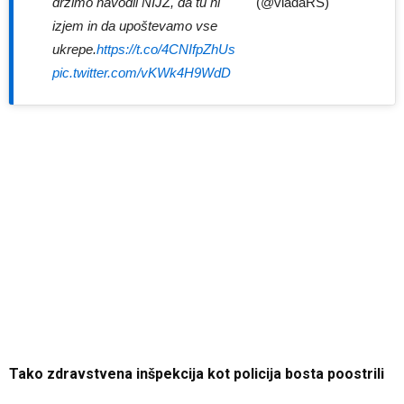
(@vladaRS)
držimo navodil NIJZ, da tu ni
izjem in da upoštevamo vse
ukrepe.
https://t.co/4CNIfpZhUs
pic.twitter.com/vKWk4H9WdD
Tako zdravstvena inšpekcija kot policija bosta poostrili