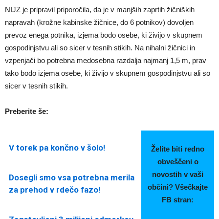
NIJZ je pripravil priporočila, da je v manjših zaprtih žičniških
napravah (krožne kabinske žičnice, do 6 potnikov) dovoljen
prevoz enega potnika, izjema bodo osebe, ki živijo v skupnem
gospodinjstvu ali so sicer v tesnih stikih. Na nihalni žičnici in
vzpenjači bo potrebna medosebna razdalja najmanj 1,5 m, prav
tako bodo izjema osebe, ki živijo v skupnem gospodinjstvu ali so
sicer v tesnih stikih.
Preberite še:
V torek pa končno v šolo!
Želite biti redno
obveščeni o
novostih v vaši
Dosegli smo vsa potrebna merila
občini? Všečkajte
za prehod v rdečo fazo!
FB stran: