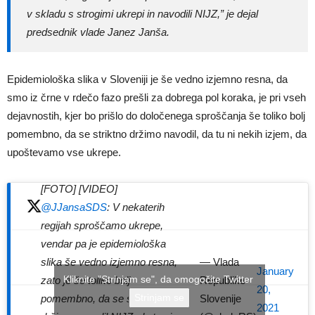
v skladu s strogimi ukrepi in navodili NIJZ,” je dejal
predsednik vlade Janez Janša.
Epidemiološka slika v Sloveniji je še vedno izjemno resna, da
smo iz črne v rdečo fazo prešli za dobrega pol koraka, je pri vseh
dejavnostih, kjer bo prišlo do določenega sproščanja še toliko bolj
pomembno, da se striktno držimo navodil, da tu ni nekih izjem, da
upoštevamo vse ukrepe.
[FOTO] [VIDEO]
@JJansaSDS
: V nekaterih
regijah sproščamo ukrepe,
vendar pa je epidemiološka
— Vlada
slika še vedno izjemno resna,
January
Kliknite "Strinjam se", da omogočite Twitter
Republike
zato je še toliko bolj
20,
Strinjam se
Slovenije
pomembno, da se striktno
2021