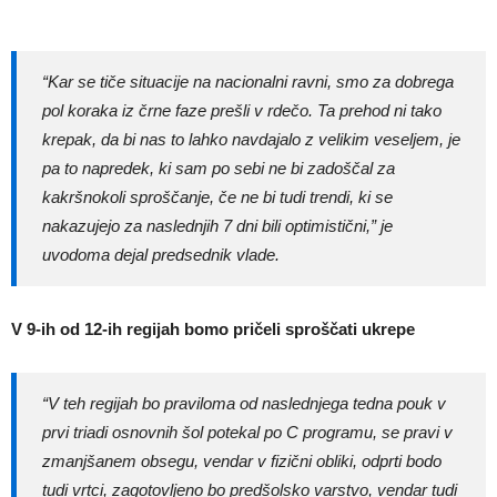
“Kar se tiče situacije na nacionalni ravni, smo za dobrega
pol koraka iz črne faze prešli v rdečo. Ta prehod ni tako
krepak, da bi nas to lahko navdajalo z velikim veseljem, je
pa to napredek, ki sam po sebi ne bi zadoščal za
kakršnokoli sproščanje, če ne bi tudi trendi, ki se
nakazujejo za naslednjih 7 dni bili optimistični,” je
uvodoma dejal predsednik vlade.
V 9-ih od 12-ih regijah bomo pričeli sproščati ukrepe
“V teh regijah bo praviloma od naslednjega tedna pouk v
prvi triadi osnovnih šol potekal po C programu, se pravi v
zmanjšanem obsegu, vendar v fizični obliki, odprti bodo
tudi vrtci, zagotovljeno bo predšolsko varstvo, vendar tudi