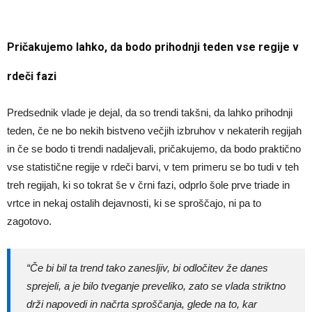
Pričakujemo lahko, da bodo prihodnji teden vse regije v
rdeči fazi
Predsednik vlade je dejal, da so trendi takšni, da lahko prihodnji
teden, če ne bo nekih bistveno večjih izbruhov v nekaterih regijah
in če se bodo ti trendi nadaljevali, pričakujemo, da bodo praktično
vse statistične regije v rdeči barvi, v tem primeru se bo tudi v teh
treh regijah, ki so tokrat še v črni fazi, odprlo šole prve triade in
vrtce in nekaj ostalih dejavnosti, ki se sproščajo, ni pa to
zagotovo.
“Če bi bil ta trend tako zanesljiv, bi odločitev že danes
sprejeli, a je bilo tveganje preveliko, zato se vlada striktno
drži napovedi in načrta sproščanja, glede na to, kar