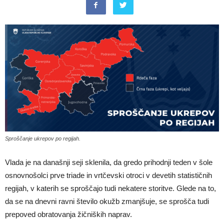
Sproščanje ukrepov po regijah.
Vlada je na današnji seji sklenila, da gredo prihodnji teden v šole
osnovnošolci prve triade in vrtčevski otroci v devetih statističnih
regijah, v katerih se sproščajo tudi nekatere storitve. Glede na to,
da se na dnevni ravni število okužb zmanjšuje, se sprošča tudi
prepoved obratovanja žičniških naprav.