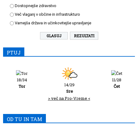
Dostopnejše zdravstvo
Več vlaganj v občine in infrastrukturo
Varnejša država in učinkovitejše upravljanje
REZULTATI
PTUJ
18/34
11/28
14/29
Tor
Čet
Sre
> več na Pro-Vreme <
OD TU IN TAM