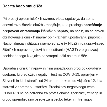
Odprta bodo smučišča
Pri presoji epidemioloških razmer, vlada ugotavlja, da se na
dnevni ravni število okužb zmanjšuje, zato predlaga
sproščanje
prepovedi obratovanja žičniških naprav
, na način, da se dovoli
obratovanje žičniških naprav ob hkratnem upoštevanju priporočil
Nacionalnega inštituta za javno zdravje (v NIJZ) in da upravljavec
žičniških naprav zagotovi hitro testiranje (HAGT) v organizaciji
pooblaščenega izvajalca na vstopni točki na smučišče.
Uporaba žičniških naprav in njim pripadajočih prog bo dovoljena
osebam, ki predložijo negativni test na COVID-19, opravljen v
Sloveniji in ki ni starejši od 24 ur, ter otrokom do vključno 12. leta
starosti v spremstvu staršev. Predložitev negativnega testa
COVID-19 ne bo potrebna za profesionalne športnike, trenerje in
drugo spremljevalno osebje za izvedbo tekem in treningov.