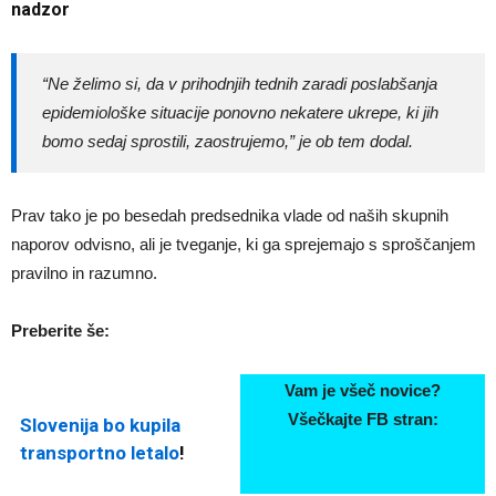
nadzor
“Ne želimo si, da v prihodnjih tednih zaradi poslabšanja
epidemiološke situacije ponovno nekatere ukrepe, ki jih
bomo sedaj sprostili, zaostrujemo,” je ob tem dodal.
Prav tako je po besedah predsednika vlade od naših skupnih
naporov odvisno, ali je tveganje, ki ga sprejemajo s sproščanjem
pravilno in razumno.
Preberite še:
Vam je všeč novice?
Všečkajte FB stran:
Slovenija bo kupila
transportno letalo
!