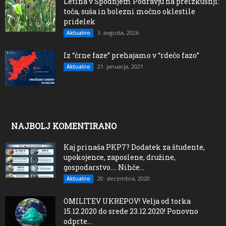
Letina v Spodnjem Podravju na preizkušnji:
toča, suša in bolezni močno oklestile
pridelek
3. avgusta, 2026
Aktualno
Iz “črne faze” prehajamo v “rdečo fazo”
21. januarja, 2021
Aktualno
NAJBOLJ KOMENTIRANO
Kaj prinaša PKP7? Dodatek za študente,
upokojence, zaposlene, družine,
gospodarstvo…. Nihče...
20. decembra, 2020
Aktualno
OMILITEV UKREPOV! Velja od torka
15.12.2020 do srede 23.12.2020! Ponovno
odprte...