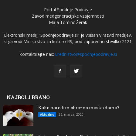
Portal Spodnje Podravje
Zavod medgeneracijske vzajemnosti
Maja Tominc Žerak
Elektronski medij "Spodnjepodravje.si" je vpisan v razvid medijev,
ki ga vodi Ministrstvo za kulturo RS, pod zaporedno številko 2121.
Kontaktirajte nas:
urednistvo@spodnjepodravje.si
NAJBOLJ BRANO
Kako naredim obrazno masko doma?
25. marca, 2020
Aktualno