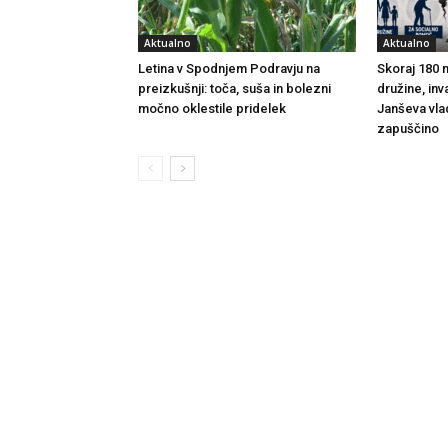
Aktualno
Aktualno
Letina v Spodnjem Podravju na
Skoraj 180 m
preizkušnji: toča, suša in bolezni
družine, inv
močno oklestile pridelek
Janševa vla
zapuščino