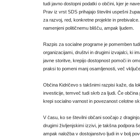
tudi javno dostopni podatki o občini, kjer je n
Prav iz vrst SDS prihajajo številni uspešni župan
za razvoj, red, konkretne projekte in prebivalce.
namenjeni političnemu blišču, ampak ljudem.
Razpis za socialne programe je pomemben tudi
organizacijami, društvi in drugimi izvajalci, ki i
javne storitve, krepijo dostopnost pomoči in omog
praksi to pomeni manj osamljenosti, več vključen
Občina Kidričevo s takšnimi razpisi kaže, da l
investicije, temveč tudi skrb za ljudi. Če občin
krepi socialno varnost in povezanost celotne sk
V času, ko se številni občani soočajo z draginj
drugimi življenjskimi izzivi, je takšna podpora 
ampak naložba v dostojanstvo ljudi in v bolj po