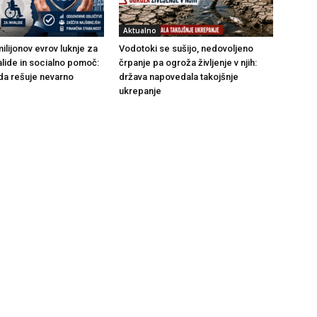
Aktualno
ilijonov evrov luknje za
Vodotoki se sušijo, nedovoljeno
alide in socialno pomoč:
črpanje pa ogroža življenje v njih:
da rešuje nevarno
država napovedala takojšnje
ukrepanje