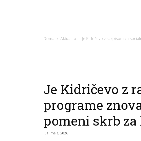
Doma
Aktualno
Je Kidričevo z razpisom za socia
Je Kidričevo z 
programe znova
pomeni skrb za 
31. maja, 2026