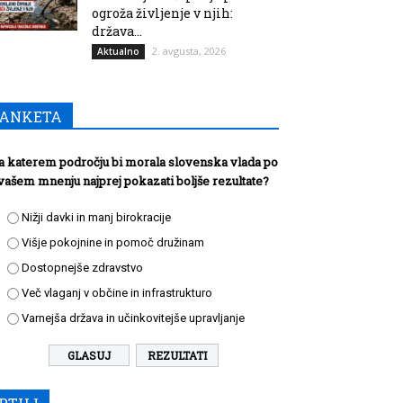
ogroža življenje v njih:
država...
2. avgusta, 2026
Aktualno
ANKETA
a katerem področju bi morala slovenska vlada po
vašem mnenju najprej pokazati boljše rezultate?
Nižji davki in manj birokracije
Višje pokojnine in pomoč družinam
Dostopnejše zdravstvo
Več vlaganj v občine in infrastrukturo
Varnejša država in učinkovitejše upravljanje
REZULTATI