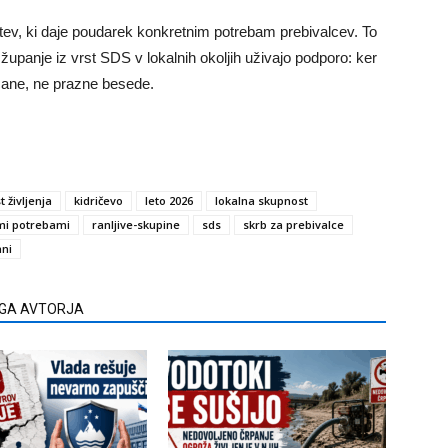
tev, ki daje poudarek konkretnim potrebam prebivalcev. To
n županje iz vrst SDS v lokalnih okoljih uživajo podporo: ker
občane, ne prazne besede.
 življenja
kidričevo
leto 2026
lokalna skupnost
mi potrebami
ranljive-skupine
sds
skrb za prebivalce
ani
EGA AVTORJA