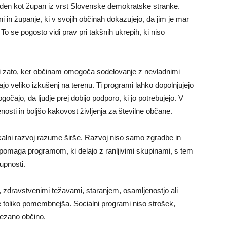
aveden kot župan iz vrst Slovenske demokratske stranke.
i in županje, ki v svojih občinah dokazujejo, da jim je mar
 To se pogosto vidi prav pri takšnih ukrepih, ki niso
 zato, ker občinam omogoča sodelovanje z nevladnimi
majo veliko izkušenj na terenu. Ti programi lahko dopolnjujejo
očajo, da ljudje prej dobijo podporo, ki jo potrebujejo. V
osti in boljšo kakovost življenja za številne občane.
okalni razvoj razume širše. Razvoj niso samo zgradbe in
a pomaga programom, ki delajo z ranljivimi skupinami, s tem
upnosti.
o, zdravstvenimi težavami, staranjem, osamljenostjo ali
še toliko pomembnejša. Socialni programi niso strošek,
vezano občino.