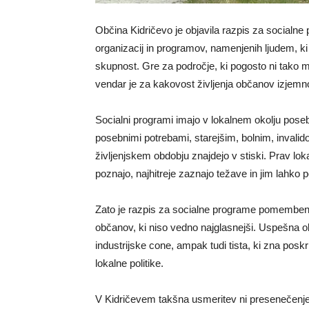
Občina Kidričevo je objavila razpis za socialne 
organizacij in programov, namenjenih ljudem, ki
skupnost. Gre za področje, ki pogosto ni tako med
vendar je za kakovost življenja občanov izje
Socialni programi imajo v lokalnem okolju pos
posebnimi potrebami, starejšim, bolnim, invali
življenjskem obdobju znajdejo v stiski. Prav lokal
poznajo, najhitreje zaznajo težave in jim lahko
Zato je razpis za socialne programe pomemben s
občanov, ki niso vedno najglasnejši. Uspešna obč
industrijske cone, ampak tudi tista, ki zna poskr
lokalne politike.
V Kidričevem takšna usmeritev ni presenečenje.