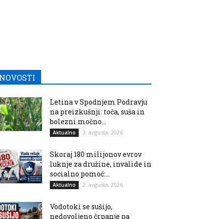
NOVOSTI
Letina v Spodnjem Podravju
na preizkušnji: toča, suša in
bolezni močno...
3. avgusta, 2026
Aktualno
Skoraj 180 milijonov evrov
luknje za družine, invalide in
socialno pomoč:...
2. avgusta, 2026
Aktualno
Vodotoki se sušijo,
nedovoljeno črpanje pa