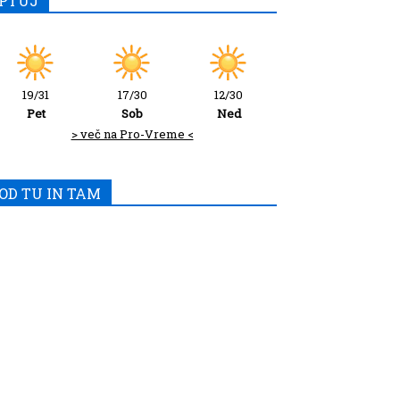
PTUJ
19/31
17/30
12/30
Pet
Sob
Ned
> več na Pro-Vreme <
OD TU IN TAM