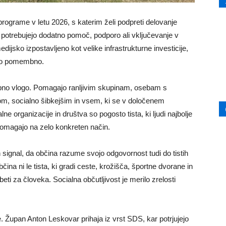
programe v letu 2026, s katerim želi podpreti delovanje
 potrebujejo dodatno pomoč, podporo ali vključevanje v
ijsko izpostavljeno kot velike infrastrukturne investicije,
mno pomembno.
ebno vlogo. Pomagajo ranljivim skupinam, osebam s
dom, socialno šibkejšim in vsem, ki se v določenem
ne organizacije in društva so pogosto tista, ki ljudi najbolje
 pomagajo na zelo konkreten način.
ignal, da občina razume svojo odgovornost tudi do tistih
ina ni le tista, ki gradi ceste, krožišča, športne dvorane in
beti za človeka. Socialna občutljivost je merilo zrelosti
 Župan Anton Leskovar prihaja iz vrst SDS, kar potrjujejo