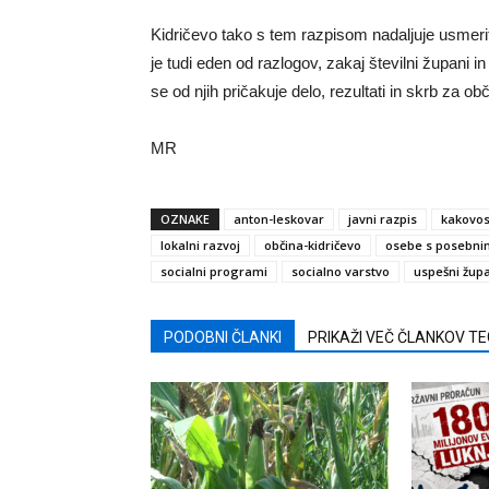
Kidričevo tako s tem razpisom nadaljuje usmeri
je tudi eden od razlogov, zakaj številni župani i
se od njih pričakuje delo, rezultati in skrb za 
MR
OZNAKE
anton-leskovar
javni razpis
kakovost
lokalni razvoj
občina-kidričevo
osebe s posebni
socialni programi
socialno varstvo
uspešni žup
PODOBNI ČLANKI
PRIKAŽI VEČ ČLANKOV T