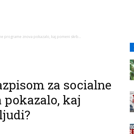
lne programe znova pokazalo, kaj pomeni skrb...
razpisom za socialne
 pokazalo, kaj
ljudi?