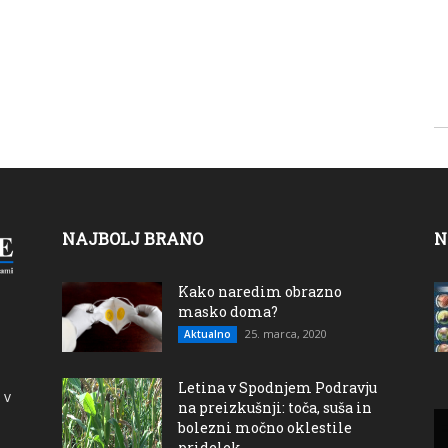
NAJBOLJ BRANO
N
Kako naredim obrazno
masko doma?
25. marca, 2020
Aktualno
Letina v Spodnjem Podravju
 v
na preizkušnji: toča, suša in
bolezni močno oklestile
pridelek