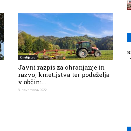
N
Kmetijstvo
Javni razpis za ohranjanje in
razvoj kmetijstva ter podeželja
v občini...
3. novembra, 2022