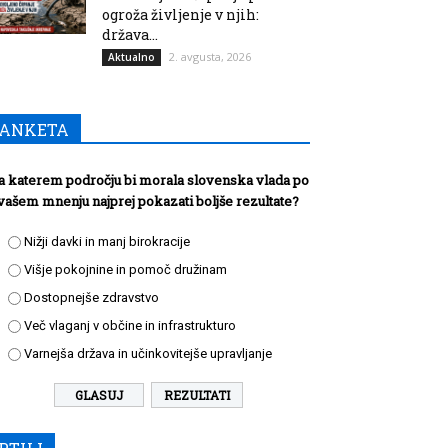
ogroža življenje v njih:
država...
2. avgusta, 2026
Aktualno
ANKETA
a katerem področju bi morala slovenska vlada po
vašem mnenju najprej pokazati boljše rezultate?
Nižji davki in manj birokracije
Višje pokojnine in pomoč družinam
Dostopnejše zdravstvo
Več vlaganj v občine in infrastrukturo
Varnejša država in učinkovitejše upravljanje
REZULTATI