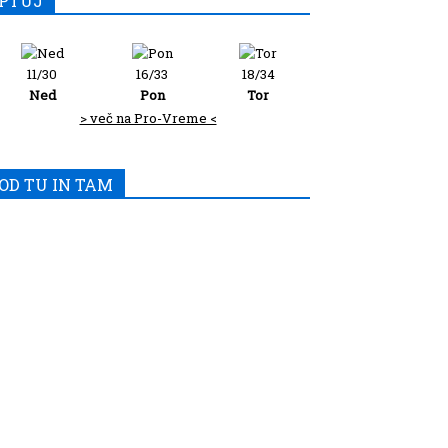
PTUJ
11/30
16/33
18/34
Ned
Pon
Tor
> več na Pro-Vreme <
OD TU IN TAM