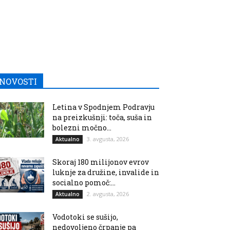
NOVOSTI
Letina v Spodnjem Podravju
na preizkušnji: toča, suša in
bolezni močno...
3. avgusta, 2026
Aktualno
Skoraj 180 milijonov evrov
luknje za družine, invalide in
socialno pomoč:...
2. avgusta, 2026
Aktualno
Vodotoki se sušijo,
nedovoljeno črpanje pa