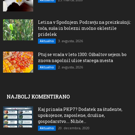
Aktualno
Letina v Spodnjem Podravju na preizkušnji:
toča, suša in bolezni močno oklestile
pridelek
3. avgusta, 2026
Aktualno
Ptuj se vrača v leto 1300: Ožbaltov sejem bo
znova napolnil ulice starega mesta
2. avgusta, 2026
Aktualno
NAJBOLJ KOMENTIRANO
Kaj prinaša PKP7? Dodatek za študente,
upokojence, zaposlene, družine,
gospodarstvo…. Nihče...
20. decembra, 2020
Aktualno