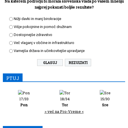
Na katerem področju bi morala slovenska vlada po vašem mnenju
najprej pokazati boljše rezultate?
Nižji davki in manj birokracije
Višje pokojnine in pomoč družinam
Dostopnejše zdravstvo
Več vlaganj v občine in infrastrukturo
Varnejša država in učinkovitejše upravljanje
REZULTATI
PTUJ
17/33
18/34
15/30
Pon
Tor
Sre
> več na Pro-Vreme <