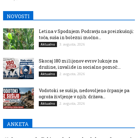
NOVOSTI
Letina v Spodnjem Podravju na preizkušnji:
toča, suša in bolezni močno...
3. avgusta, 2026
Aktualno
Skoraj 180 milijonov evrov luknje za
družine, invalide in socialno pomoč:...
2. avgusta, 2026
Aktualno
Vodotoki se sušijo, nedovoljeno črpanje pa
ogroža življenje v njih: država...
2. avgusta, 2026
Aktualno
ANKETA