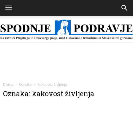
Spodnje
Podravje
Doma
Oznake
Kakovost življenja
Oznaka: kakovost življenja