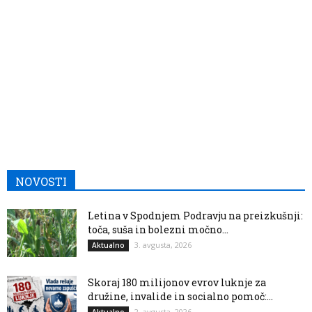
NOVOSTI
Letina v Spodnjem Podravju na preizkušnji:
toča, suša in bolezni močno...
3. avgusta, 2026
Aktualno
Skoraj 180 milijonov evrov luknje za
družine, invalide in socialno pomoč:...
2. avgusta, 2026
Aktualno