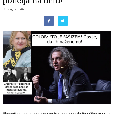
policija na delu!
23. avgusta, 2025
Slovenija je nedavno znova pretresena ob razkritju očitne uporabe