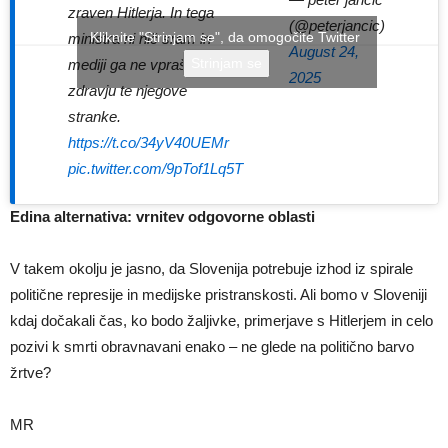
zraven Hitlerja. In tega
(@peterjancic)
Kliknite "Strinjam se", da omogočite Twitter
ministra ni nič sram in
August 24,
Strinjam se
mediji ga ne vprašajo po
2025
zdravju te njegove
stranke.
https://t.co/34yV40UEMr
pic.twitter.com/9pTof1Lq5T
Edina alternativa: vrnitev odgovorne oblasti
V takem okolju je jasno, da Slovenija potrebuje izhod iz spirale
politične represije in medijske pristranskosti. Ali bomo v Sloveniji
kdaj dočakali čas, ko bodo žaljivke, primerjave s Hitlerjem in celo
pozivi k smrti obravnavani enako – ne glede na politično barvo
žrtve?
MR