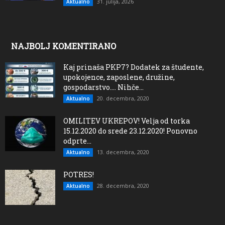
31. julija, 2026
Aktualno
NAJBOLJ KOMENTIRANO
Kaj prinaša PKP7? Dodatek za študente,
upokojence, zaposlene, družine,
gospodarstvo…. Nihče...
20. decembra, 2020
Aktualno
OMILITEV UKREPOV! Velja od torka
15.12.2020 do srede 23.12.2020! Ponovno
odprte...
13. decembra, 2020
Aktualno
POTRES!
28. decembra, 2020
Aktualno