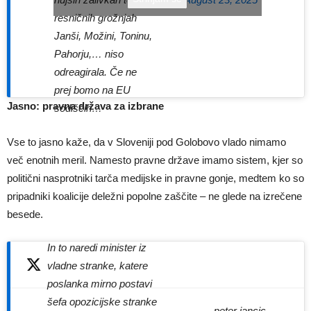
resničnih grožnjah
Janši, Možini, Toninu,
Pahorju,… niso
odreagirala. Če ne
prej bomo na EU
Jasno: pravna država za izbrane
sodiščih…
Vse to jasno kaže, da v Sloveniji pod Golobovo vlado nimamo
več enotnih meril. Namesto pravne države imamo sistem, kjer so
politični nasprotniki tarča medijske in pravne gonje, medtem ko so
pripadniki koalicije deležni popolne zaščite – ne glede na izrečene
besede.
In to naredi minister iz
vladne stranke, katere
poslanka mirno postavi
šefa opozicijske stranke
— peter jancic