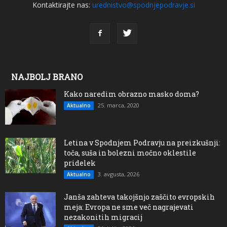
Kontaktirajte nas:
urednistvo@spodnjepodravje.si
NAJBOLJ BRANO
Kako naredim obrazno masko doma?
25. marca, 2020
Aktualno
Letina v Spodnjem Podravju na preizkušnji:
toča, suša in bolezni močno oklestile
pridelek
3. avgusta, 2026
Aktualno
Janša zahteva takojšnjo zaščito evropskih
meja: Evropa ne sme več nagrajevati
nezakonitih migracij