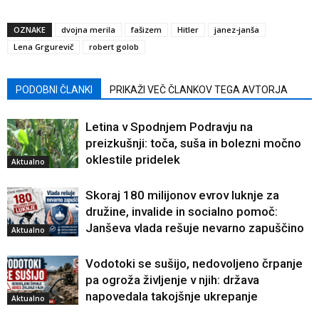
OZNAKE
dvojna merila
fašizem
Hitler
janez-janša
Lena Grgurevič
robert golob
PODOBNI ČLANKI
PRIKAŽI VEČ ČLANKOV TEGA AVTORJA
Letina v Spodnjem Podravju na
preizkušnji: toča, suša in bolezni močno
oklestile pridelek
Aktualno
Skoraj 180 milijonov evrov luknje za
družine, invalide in socialno pomoč:
Janševa vlada rešuje nevarno zapuščino
Aktualno
Vodotoki se sušijo, nedovoljeno črpanje
pa ogroža življenje v njih: država
napovedala takojšnje ukrepanje
Aktualno