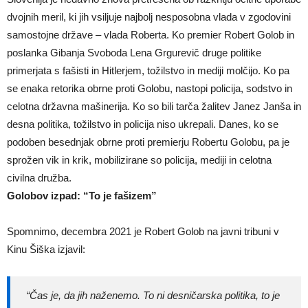
dvojnih meril, ki jih vsiljuje najbolj nesposobna vlada v zgodovini
samostojne države – vlada Roberta. Ko premier Robert Golob in
poslanka Gibanja Svoboda Lena Grgurevič druge politike
primerjata s fašisti in Hitlerjem, tožilstvo in mediji molčijo. Ko pa
se enaka retorika obrne proti Golobu, nastopi policija, sodstvo in
celotna državna mašinerija. Ko so bili tarča žalitev Janez Janša in
desna politika, tožilstvo in policija niso ukrepali. Danes, ko se
podoben besednjak obrne proti premierju Robertu Golobu, pa je
sprožen vik in krik, mobilizirane so policija, mediji in celotna
civilna družba.
Golobov izpad: “To je fašizem”
Spomnimo, decembra 2021 je Robert Golob na javni tribuni v
Kinu Šiška izjavil:
“Čas je, da jih naženemo. To ni desničarska politika, to je