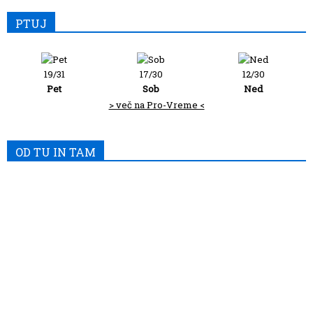
PTUJ
19/31
17/30
12/30
Pet
Sob
Ned
> več na Pro-Vreme <
OD TU IN TAM