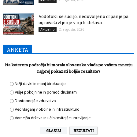
Vodotoki se sušijo, nedovoljeno črpanje pa
ogroža življenje v njih: država...
2. avgusta, 2026
Aktualno
ANKETA
Na katerem področju bi morala slovenska vlada po vašem mnenju
najprej pokazati boljše rezultate?
Nižji davki in manj birokracije
Višje pokojnine in pomoč družinam
Dostopnejše zdravstvo
Več vlaganj v občine in infrastrukturo
Varnejša država in učinkovitejše upravljanje
REZULTATI