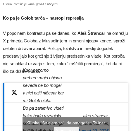
Ludvik Tomšič je Janši grozil z ubojem!
Ko pa je Golob tarča – nastopi represija
V popolnem kontrastu pa se danes, ko
Aleš Štrancar
na omrežju
X primerja Goloba z Mussolinijem in omeni njegov konec, sproži
celoten državni aparat. Policija, tožilstvo in mediji dogodek
predstavljajo kot grožnjo življenju predsednika vlade. Kot poroča
vir, se oblast ukvarja s tem, kako “zaščititi premierja”, kot da bi
Kdor pozorno
šlo za državni udar.
prebere mojo objavo
seveda ne bo mogel
v njej najti ničesar kar
mi Golob očita.
Bo pa zanimivo videti
— ales strancar
kako bodo razsojala
Kliknite "Strinjam se", da omogočite Twitter
(@StrancarAles)
sodišča, ki ob mnogo
Strinjam se
August 23, 2025
hujših žalivkah ter