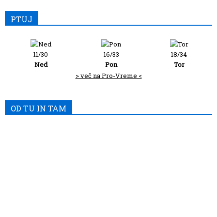
PTUJ
11/30
16/33
18/34
Ned
Pon
Tor
> več na Pro-Vreme <
OD TU IN TAM