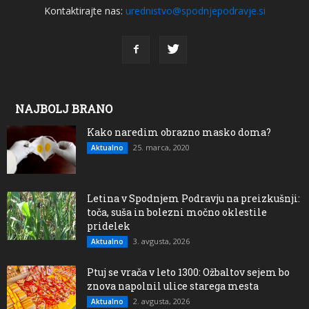
Kontaktirajte nas:
urednistvo@spodnjepodravje.si
NAJBOLJ BRANO
Kako naredim obrazno masko doma?
25. marca, 2020
Aktualno
Letina v Spodnjem Podravju na preizkušnji:
toča, suša in bolezni močno oklestile
pridelek
3. avgusta, 2026
Aktualno
Ptuj se vrača v leto 1300: Ožbaltov sejem bo
znova napolnil ulice starega mesta
2. avgusta, 2026
Aktualno