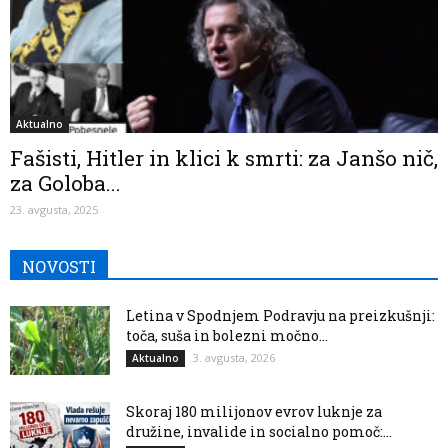
Aktualno
Fašisti, Hitler in klici k smrti: za Janšo nič,
za Goloba...
23. avgusta, 2025
NOVOSTI
Letina v Spodnjem Podravju na preizkušnji:
toča, suša in bolezni močno...
3. avgusta, 2026
Aktualno
Skoraj 180 milijonov evrov luknje za
družine, invalide in socialno pomoč:...