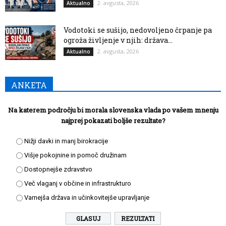
2. avgusta, 2026
Aktualno
Vodotoki se sušijo, nedovoljeno črpanje pa
ogroža življenje v njih: država...
2. avgusta, 2026
Aktualno
ANKETA
Na katerem področju bi morala slovenska vlada po vašem mnenju
najprej pokazati boljše rezultate?
Nižji davki in manj birokracije
Višje pokojnine in pomoč družinam
Dostopnejše zdravstvo
Več vlaganj v občine in infrastrukturo
Varnejša država in učinkovitejše upravljanje
REZULTATI