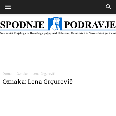
Spodnje
Podravje
Doma
Oznake
Lena Grgurevič
Oznaka: Lena Grgurevič