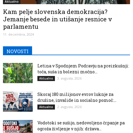
Aktualno
Kam pelje slovenska demokracija?
Jemanje besede in utišanje resnice v
parlamentu
11. decembra, 2024
NOVOSTI
Letina v Spodnjem Podravju na preizkušnji:
toča, suša in bolezni močno...
3. avgusta, 2026
Aktualno
Skoraj 180 milijonov evrov luknje za
družine, invalide in socialno pomoč:...
2. avgusta, 2026
Aktualno
Vodotoki se sušijo, nedovoljeno črpanje pa
ogroža življenje v njih: država...