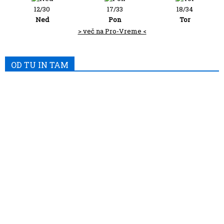
12/30
17/33
18/34
Ned
Pon
Tor
> več na Pro-Vreme <
OD TU IN TAM