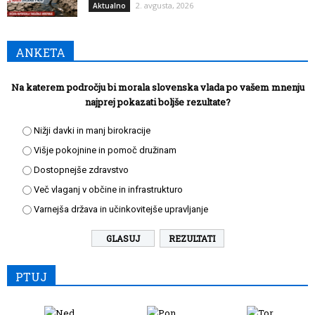
2. avgusta, 2026
Aktualno
ANKETA
Na katerem področju bi morala slovenska vlada po vašem mnenju
najprej pokazati boljše rezultate?
Nižji davki in manj birokracije
Višje pokojnine in pomoč družinam
Dostopnejše zdravstvo
Več vlaganj v občine in infrastrukturo
Varnejša država in učinkovitejše upravljanje
REZULTATI
PTUJ