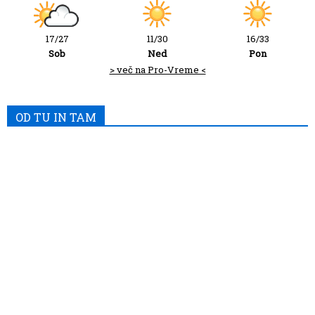
17/27
11/30
16/33
Sob
Ned
Pon
> več na Pro-Vreme <
OD TU IN TAM