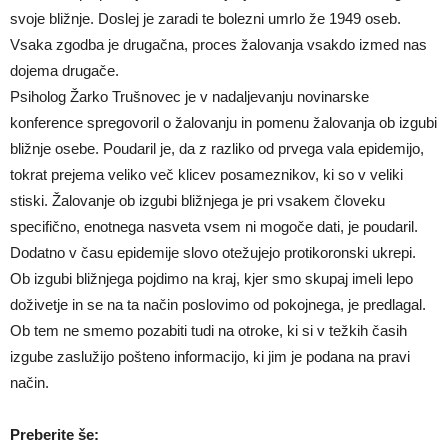
svoje bližnje. Doslej je zaradi te bolezni umrlo že 1949 oseb.
Vsaka zgodba je drugačna, proces žalovanja vsakdo izmed nas
dojema drugače.
Psiholog Žarko Trušnovec je v nadaljevanju novinarske
konference spregovoril o žalovanju in pomenu žalovanja ob izgubi
bližnje osebe. Poudaril je, da z razliko od prvega vala epidemijo,
tokrat prejema veliko več klicev posameznikov, ki so v veliki
stiski. Žalovanje ob izgubi bližnjega je pri vsakem človeku
specifično, enotnega nasveta vsem ni mogoče dati, je poudaril.
Dodatno v času epidemije slovo otežujejo protikoronski ukrepi.
Ob izgubi bližnjega pojdimo na kraj, kjer smo skupaj imeli lepo
doživetje in se na ta način poslovimo od pokojnega, je predlagal.
Ob tem ne smemo pozabiti tudi na otroke, ki si v težkih časih
izgube zaslužijo pošteno informacijo, ki jim je podana na pravi
način.
Preberite še: