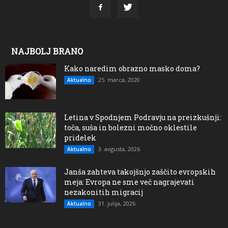
NAJBOLJ BRANO
Kako naredim obrazno masko doma?
25. marca, 2020
Aktualno
Letina v Spodnjem Podravju na preizkušnji:
toča, suša in bolezni močno oklestile
pridelek
3. avgusta, 2026
Aktualno
Janša zahteva takojšnjo zaščito evropskih
meja: Evropa ne sme več nagrajevati
nezakonitih migracij
31. julija, 2026
Aktualno