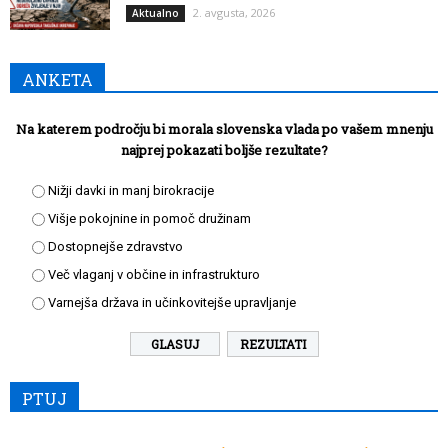
2. avgusta, 2026
Aktualno
ANKETA
Na katerem področju bi morala slovenska vlada po vašem mnenju
najprej pokazati boljše rezultate?
Nižji davki in manj birokracije
Višje pokojnine in pomoč družinam
Dostopnejše zdravstvo
Več vlaganj v občine in infrastrukturo
Varnejša država in učinkovitejše upravljanje
REZULTATI
PTUJ