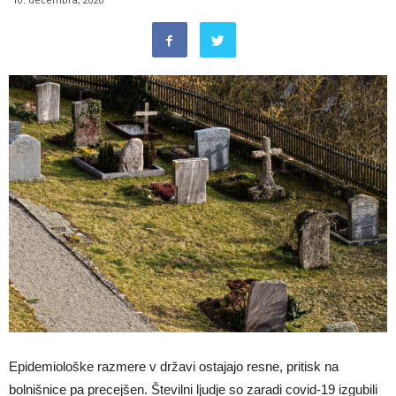
Epidemiološke razmere v državi ostajajo resne, pritisk na
bolnišnice pa precejšen. Številni ljudje so zaradi covid-19 izgubili