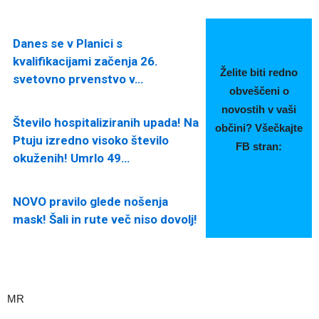
Danes se v Planici s
kvalifikacijami začenja 26.
Želite biti redno
svetovno prvenstvo v…
obveščeni o
novostih v vaši
Število hospitaliziranih upada! Na
občini? Všečkajte
Ptuju izredno visoko število
FB stran:
okuženih! Umrlo 49…
NOVO pravilo glede nošenja
mask! Šali in rute več niso dovolj!
MR