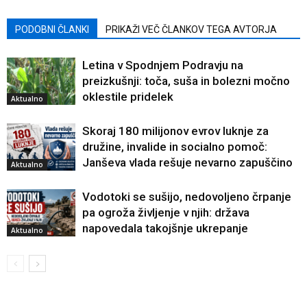
PODOBNI ČLANKI
PRIKAŽI VEČ ČLANKOV TEGA AVTORJA
Letina v Spodnjem Podravju na
preizkušnji: toča, suša in bolezni močno
oklestile pridelek
Aktualno
Skoraj 180 milijonov evrov luknje za
družine, invalide in socialno pomoč:
Janševa vlada rešuje nevarno zapuščino
Aktualno
Vodotoki se sušijo, nedovoljeno črpanje
pa ogroža življenje v njih: država
napovedala takojšnje ukrepanje
Aktualno