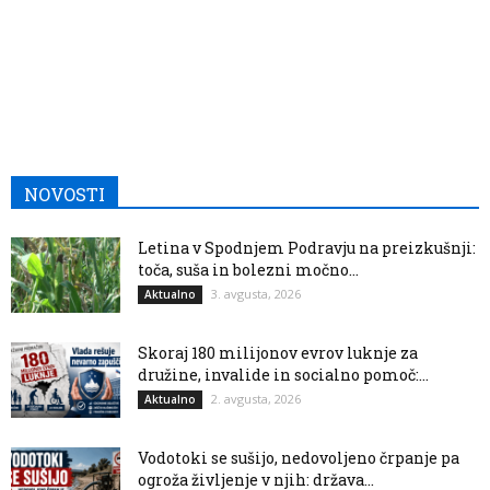
NOVOSTI
Letina v Spodnjem Podravju na preizkušnji:
toča, suša in bolezni močno...
3. avgusta, 2026
Aktualno
Skoraj 180 milijonov evrov luknje za
družine, invalide in socialno pomoč:...
2. avgusta, 2026
Aktualno
Vodotoki se sušijo, nedovoljeno črpanje pa
ogroža življenje v njih: država...