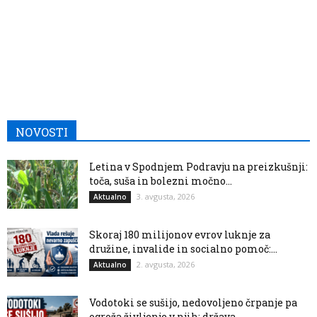
NOVOSTI
Letina v Spodnjem Podravju na preizkušnji:
toča, suša in bolezni močno...
3. avgusta, 2026
Aktualno
Skoraj 180 milijonov evrov luknje za
družine, invalide in socialno pomoč:...
2. avgusta, 2026
Aktualno
Vodotoki se sušijo, nedovoljeno črpanje pa
ogroža življenje v njih: država...