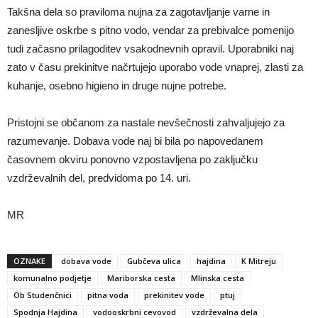
Takšna dela so praviloma nujna za zagotavljanje varne in
zanesljive oskrbe s pitno vodo, vendar za prebivalce pomenijo
tudi začasno prilagoditev vsakodnevnih opravil. Uporabniki naj
zato v času prekinitve načrtujejo uporabo vode vnaprej, zlasti za
kuhanje, osebno higieno in druge nujne potrebe.
Pristojni se občanom za nastale nevšečnosti zahvaljujejo za
razumevanje. Dobava vode naj bi bila po napovedanem
časovnem okviru ponovno vzpostavljena po zaključku
vzdrževalnih del, predvidoma po 14. uri.
MR
OZNAKE
dobava vode
Gubčeva ulica
hajdina
K Mitreju
komunalno podjetje
Mariborska cesta
Mlinska cesta
Ob Studenčnici
pitna voda
prekinitev vode
ptuj
Spodnja Hajdina
vodooskrbni cevovod
vzdrževalna dela