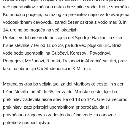
več uporabnikov začasno ostalo brez pitne vode. Kot je sporočilo
Komunalno podjetje, bo razlog za prekinitev nujno vzdrževanje na
vodooskrbnem cevovodu, zaradi česar oskrba z vodo med 8. in
14. uro ne bo mogoča na več lokacijah.
Prekinitev dobave vode bo zajela del Spodnje Hajdine, in sicer
hišne številke 7 ter od 11 do 29, pa tudi več ptujskih ulic. Brez
vode bodo uporabniki na Gubčevi, Koresovi, Povodnovi,
Pergerjevi, Mežanovi, Rimski, Trajanovi in Abramičevi ulici, prav
tako na območjih Ob Studenčnici in K Mitreju.
Motena oskrba bo veljala tudi za del Mariborske ceste, in sicer
hišne številke od 50 do 65, ter za del Mlinske ceste, kjer bo
prekinitev zadevala hišne številke od 13 do 14A. Gre za večurno
prekinitev, zato pristojni uporabnikom priporočajo, da si
pravočasno zagotovijo zadostno količino vode za osnovne
potrebe v gospodinjstvu.