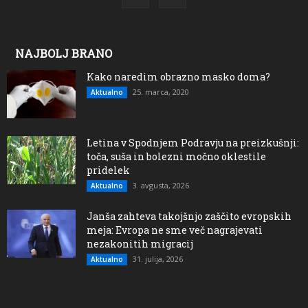
NAJBOLJ BRANO
Kako naredim obrazno masko doma?
25. marca, 2020
Aktualno
Letina v Spodnjem Podravju na preizkušnji:
toča, suša in bolezni močno oklestile
pridelek
3. avgusta, 2026
Aktualno
Janša zahteva takojšnjo zaščito evropskih
meja: Evropa ne sme več nagrajevati
nezakonitih migracij
31. julija, 2026
Aktualno