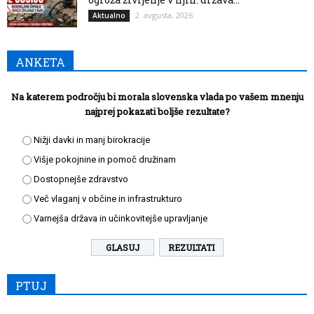
2. avgusta, 2026
Aktualno
ANKETA
Na katerem področju bi morala slovenska vlada po vašem mnenju
najprej pokazati boljše rezultate?
Nižji davki in manj birokracije
Višje pokojnine in pomoč družinam
Dostopnejše zdravstvo
Več vlaganj v občine in infrastrukturo
Varnejša država in učinkovitejše upravljanje
REZULTATI
PTUJ