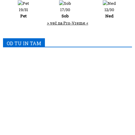
19/31
17/30
12/30
Pet
Sob
Ned
> več na Pro-Vreme <
OD TU IN TAM