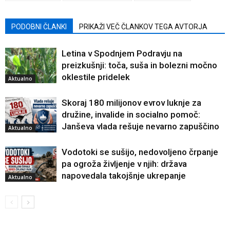
PODOBNI ČLANKI
PRIKAŽI VEČ ČLANKOV TEGA AVTORJA
Letina v Spodnjem Podravju na
preizkušnji: toča, suša in bolezni močno
oklestile pridelek
Aktualno
Skoraj 180 milijonov evrov luknje za
družine, invalide in socialno pomoč:
Janševa vlada rešuje nevarno zapuščino
Aktualno
Vodotoki se sušijo, nedovoljeno črpanje
pa ogroža življenje v njih: država
napovedala takojšnje ukrepanje
Aktualno