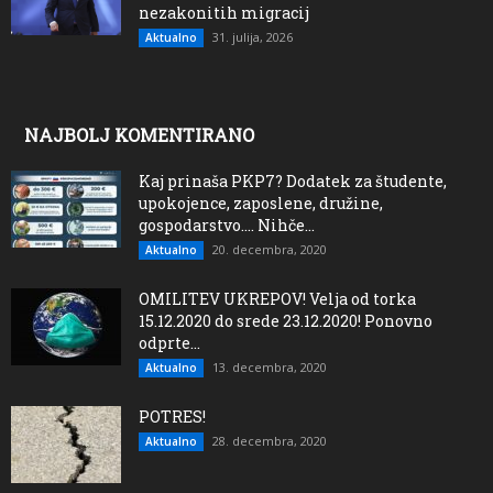
nezakonitih migracij
31. julija, 2026
Aktualno
NAJBOLJ KOMENTIRANO
Kaj prinaša PKP7? Dodatek za študente,
upokojence, zaposlene, družine,
gospodarstvo…. Nihče...
20. decembra, 2020
Aktualno
OMILITEV UKREPOV! Velja od torka
15.12.2020 do srede 23.12.2020! Ponovno
odprte...
13. decembra, 2020
Aktualno
POTRES!
28. decembra, 2020
Aktualno