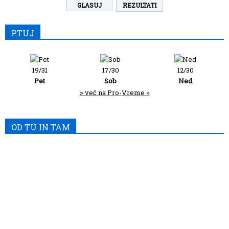
REZULTATI
PTUJ
19/31
17/30
12/30
Pet
Sob
Ned
> več na Pro-Vreme <
OD TU IN TAM