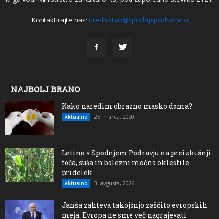
Kontaktirajte nas:
urednistvo@spodnjepodravje.si
NAJBOLJ BRANO
Kako naredim obrazno masko doma?
25. marca, 2020
Aktualno
Letina v Spodnjem Podravju na preizkušnji:
toča, suša in bolezni močno oklestile
pridelek
3. avgusta, 2026
Aktualno
Janša zahteva takojšnjo zaščito evropskih
meja: Evropa ne sme več nagrajevati