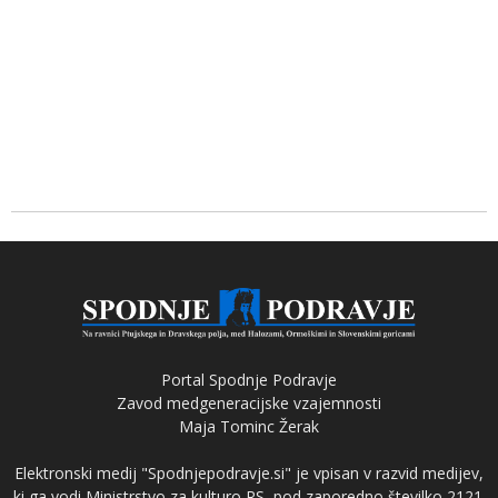
Portal Spodnje Podravje
Zavod medgeneracijske vzajemnosti
Maja Tominc Žerak
Elektronski medij "Spodnjepodravje.si" je vpisan v razvid medijev,
ki ga vodi Ministrstvo za kulturo RS, pod zaporedno številko 2121.