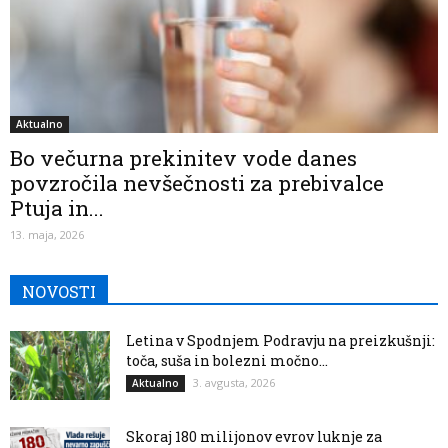
Aktualno
Bo večurna prekinitev vode danes
povzročila nevšečnosti za prebivalce
Ptuja in...
13. maja, 2026
NOVOSTI
Letina v Spodnjem Podravju na preizkušnji:
toča, suša in bolezni močno...
3. avgusta, 2026
Aktualno
Skoraj 180 milijonov evrov luknje za