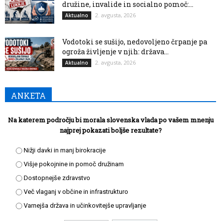
družine, invalide in socialno pomoč:...
2. avgusta, 2026
Aktualno
Vodotoki se sušijo, nedovoljeno črpanje pa
ogroža življenje v njih: država...
2. avgusta, 2026
Aktualno
ANKETA
Na katerem področju bi morala slovenska vlada po vašem mnenju
najprej pokazati boljše rezultate?
Nižji davki in manj birokracije
Višje pokojnine in pomoč družinam
Dostopnejše zdravstvo
Več vlaganj v občine in infrastrukturo
Varnejša država in učinkovitejše upravljanje