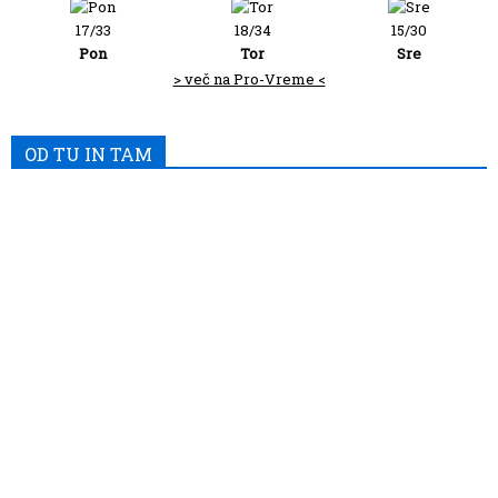
17/33
18/34
15/30
Pon
Tor
Sre
> več na Pro-Vreme <
OD TU IN TAM