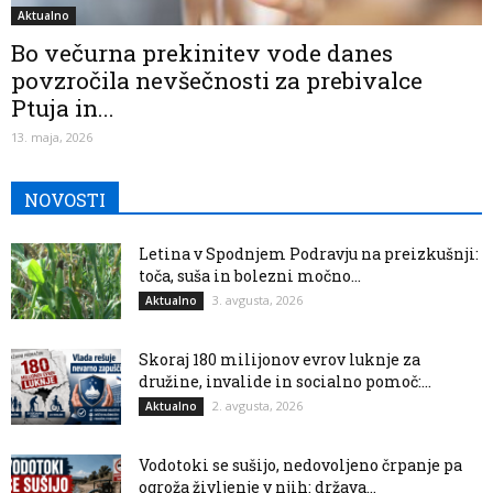
Aktualno
Bo večurna prekinitev vode danes
povzročila nevšečnosti za prebivalce
Ptuja in...
13. maja, 2026
NOVOSTI
Letina v Spodnjem Podravju na preizkušnji:
toča, suša in bolezni močno...
3. avgusta, 2026
Aktualno
Skoraj 180 milijonov evrov luknje za
družine, invalide in socialno pomoč:...
2. avgusta, 2026
Aktualno
Vodotoki se sušijo, nedovoljeno črpanje pa
ogroža življenje v njih: država...