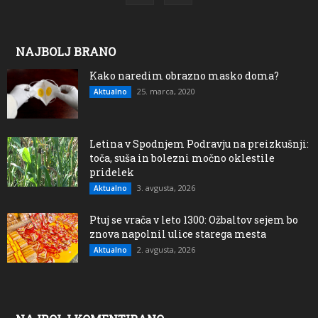
NAJBOLJ BRANO
Kako naredim obrazno masko doma?
25. marca, 2020
Aktualno
Letina v Spodnjem Podravju na preizkušnji:
toča, suša in bolezni močno oklestile
pridelek
3. avgusta, 2026
Aktualno
Ptuj se vrača v leto 1300: Ožbaltov sejem bo
znova napolnil ulice starega mesta
2. avgusta, 2026
Aktualno