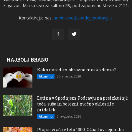
ki ga vodi Ministrstvo za kulturo RS, pod zaporedno številko 2121.
Kontaktirajte nas:
urednistvo@spodnjepodravje.si
NAJBOLJ BRANO
Kako naredim obrazno masko doma?
25. marca, 2020
Aktualno
Letina v Spodnjem Podravju na preizkušnji:
toča, suša in bolezni močno oklestile
pridelek
3. avgusta, 2026
Aktualno
Ptuj se vrača v leto 1300: Ožbaltov sejem bo