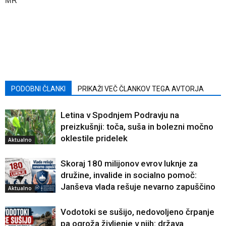
MR
PODOBNI ČLANKI
PRIKAŽI VEČ ČLANKOV TEGA AVTORJA
Letina v Spodnjem Podravju na
preizkušnji: toča, suša in bolezni močno
oklestile pridelek
Aktualno
Skoraj 180 milijonov evrov luknje za
družine, invalide in socialno pomoč:
Janševa vlada rešuje nevarno zapuščino
Aktualno
Vodotoki se sušijo, nedovoljeno črpanje
pa ogroža življenje v njih: država