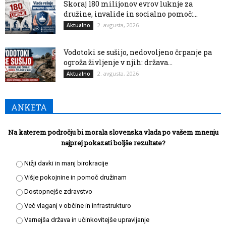
Skoraj 180 milijonov evrov luknje za
družine, invalide in socialno pomoč:...
2. avgusta, 2026
Aktualno
Vodotoki se sušijo, nedovoljeno črpanje pa
ogroža življenje v njih: država...
2. avgusta, 2026
Aktualno
ANKETA
Na katerem področju bi morala slovenska vlada po vašem mnenju
najprej pokazati boljše rezultate?
Nižji davki in manj birokracije
Višje pokojnine in pomoč družinam
Dostopnejše zdravstvo
Več vlaganj v občine in infrastrukturo
Varnejša država in učinkovitejše upravljanje