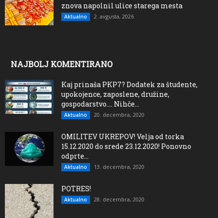
znova napolnil ulice starega mesta
2. avgusta, 2026
Aktualno
NAJBOLJ KOMENTIRANO
Kaj prinaša PKP7? Dodatek za študente,
upokojence, zaposlene, družine,
gospodarstvo…. Nihče...
20. decembra, 2020
Aktualno
OMILITEV UKREPOV! Velja od torka
15.12.2020 do srede 23.12.2020! Ponovno
odprte...
13. decembra, 2020
Aktualno
POTRES!
28. decembra, 2020
Aktualno