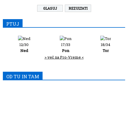
REZULTATI
PTUJ
12/30
17/33
18/34
Ned
Pon
Tor
> več na Pro-Vreme <
OD TU IN TAM