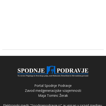
Portal Spodnje Podravje
Zavod medgeneracijske vzajemnosti
Maja Tominc Žerak
Elektronski medij "Spodnjepodravje.si" je vpisan v razvid medijev,