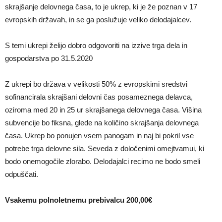
skrajšanje delovnega časa, to je ukrep, ki je že poznan v 17
evropskih državah, in se ga poslužuje veliko delodajalcev.
S temi ukrepi želijo dobro odgovoriti na izzive trga dela in
gospodarstva po 31.5.2020
Z ukrepi bo država v velikosti 50% z evropskimi sredstvi
sofinancirala skrajšani delovni čas posameznega delavca,
oziroma med 20 in 25 ur skrajšanega delovnega časa. Višina
subvencije bo fiksna, glede na količino skrajšanja delovnega
časa. Ukrep bo ponujen vsem panogam in naj bi pokril vse
potrebe trga delovne sila. Seveda z določenimi omejtvamui, ki
bodo onemogočile zlorabo. Delodajalci recimo ne bodo smeli
odpuščati.
Vsakemu polnoletnemu prebivalcu 200,00€