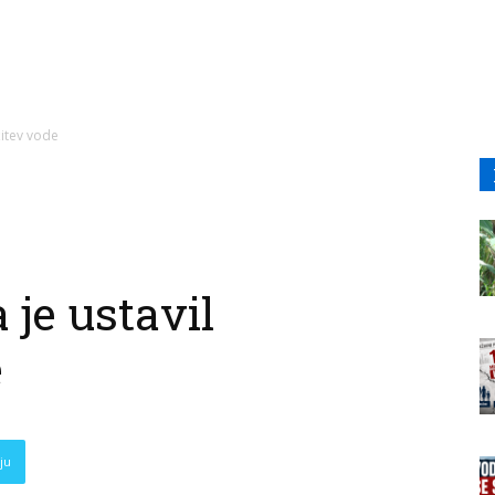
žitev vode
 je ustavil
e
ju