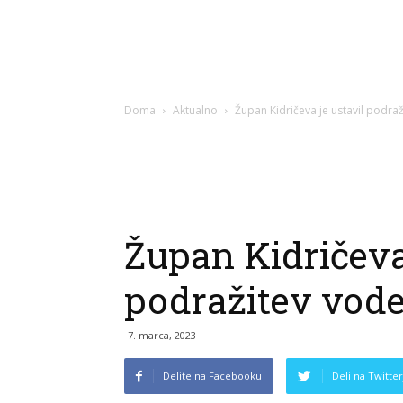
Doma
Aktualno
Župan Kidričeva je ustavil podra
Župan Kidričeva
podražitev vod
7. marca, 2023
Delite na Facebooku
Deli na Twitter