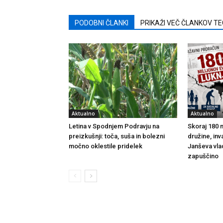
PODOBNI ČLANKI
PRIKAŽI VEČ ČLANKOV T
Aktualno
Aktualno
Letina v Spodnjem Podravju na
Skoraj 180 m
preizkušnji: toča, suša in bolezni
družine, inv
močno oklestile pridelek
Janševa vla
zapuščino