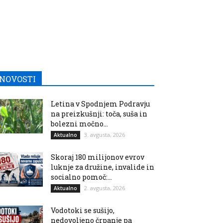
NOVOSTI
Letina v Spodnjem Podravju
na preizkušnji: toča, suša in
bolezni močno...
3. avgusta, 2026
Aktualno
Skoraj 180 milijonov evrov
luknje za družine, invalide in
socialno pomoč:...
2. avgusta, 2026
Aktualno
Vodotoki se sušijo,
nedovoljeno črpanje pa