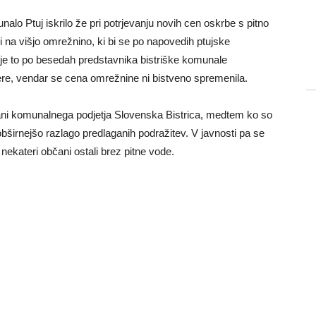
lo Ptuj iskrilo že pri potrjevanju novih cen oskrbe s pitno
stali na višjo omrežnino, ki bi se po napovedih ptujske
e to po besedah predstavnika bistriške komunale
ere, vendar se cena omrežnine ni bistveno spremenila.
trani komunalnega podjetja Slovenska Bistrica, medtem ko so
obširnejšo razlago predlaganih podražitev. V javnosti pa se
 nekateri občani ostali brez pitne vode.