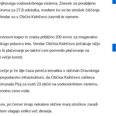
e njihovega vodooskrbnega sistema. Znesek za porabljeno
ziroma za 27,8 odstotka, medtem ko se bo strošek čiščenja
endar so v Občini Kidričevo zavrnili te namere.
na cenovni kapici in znaša približno 200 evrov za megavatno
 drugo polovico leta. Vendar Občina Kidričevo pričakuje nižjo
to bi plačevanje po takšni ceni pomenilo plačevanje na
 večje koristi.
režje je že dlje časa pereča tematika v občinah Dravskega
a gospodarsko infrastrukturo, da Občina Kidričevo zahteva
a Komunala Ptuj za vseh 23 občin na vodooskrbnem sistemu.
 enotno ceno vode.
o, pri čemer imajo nekatere občine manj stroškov zaradi
tem vlagajo veliko več denarja.