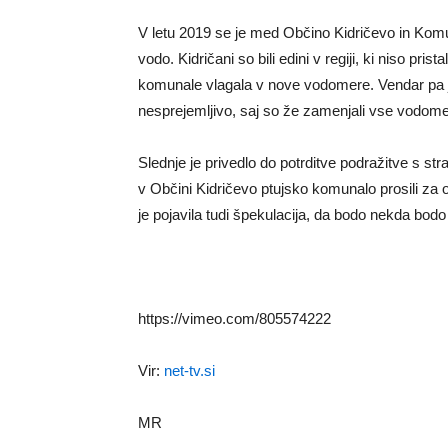
V letu 2019 se je med Občino Kidričevo in Komuna
vodo. Kidričani so bili edini v regiji, ki niso pri
komunale vlagala v nove vodomere. Vendar pa j
nesprejemljivo, saj so že zamenjali vse vodom
Slednje je privedlo do potrditve podražitve s s
v Občini Kidričevo ptujsko komunalo prosili za 
je pojavila tudi špekulacija, da bodo nekda bodo
https://vimeo.com/805574222
Vir:
net-tv.si
MR