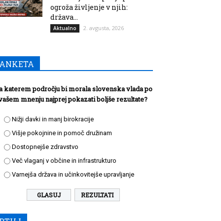
ogroža življenje v njih:
država...
2. avgusta, 2026
Aktualno
ANKETA
a katerem področju bi morala slovenska vlada po
vašem mnenju najprej pokazati boljše rezultate?
Nižji davki in manj birokracije
Višje pokojnine in pomoč družinam
Dostopnejše zdravstvo
Več vlaganj v občine in infrastrukturo
Varnejša država in učinkovitejše upravljanje
REZULTATI