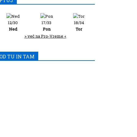
PTUJ
12/30
17/33
18/34
Ned
Pon
Tor
> več na Pro-Vreme <
OD TU IN TAM