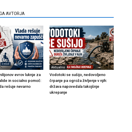
EGA AVTORJA
Aktualno
ilijonov evrov luknje za
Vodotoki se sušijo, nedovoljeno
alide in socialno pomoč:
črpanje pa ogroža življenje v njih:
da rešuje nevarno
država napovedala takojšnje
ukrepanje